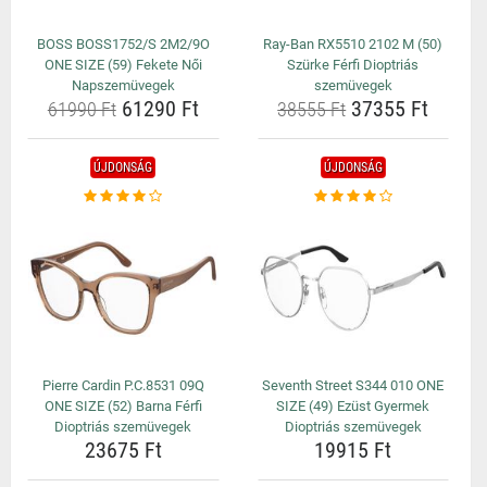
BOSS BOSS1752/S 2M2/9O
Ray-Ban RX5510 2102 M (50)
ONE SIZE (59) Fekete Női
Szürke Férfi Dioptriás
Napszemüvegek
szemüvegek
61290 Ft
37355 Ft
61990 Ft
38555 Ft
ÚJDONSÁG
ÚJDONSÁG
Pierre Cardin P.C.8531 09Q
Seventh Street S344 010 ONE
ONE SIZE (52) Barna Férfi
SIZE (49) Ezüst Gyermek
Dioptriás szemüvegek
Dioptriás szemüvegek
23675 Ft
19915 Ft