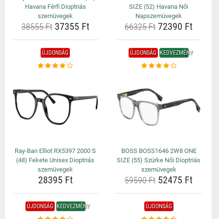
Havana Férfi Dioptriás
SIZE (52) Havana Női
szemüvegek
Napszemüvegek
37355 Ft
72390 Ft
38555 Ft
66325 Ft
ÚJDONSÁG
ÚJDONSÁG
KEDVEZMÉNY
Ray-Ban Elliot RX5397 2000 S
BOSS BOSS1646 2W8 ONE
(48) Fekete Unisex Dioptriás
SIZE (55) Szürke Női Dioptriás
szemüvegek
szemüvegek
28395 Ft
52475 Ft
59590 Ft
ÚJDONSÁG
KEDVEZMÉNY
ÚJDONSÁG