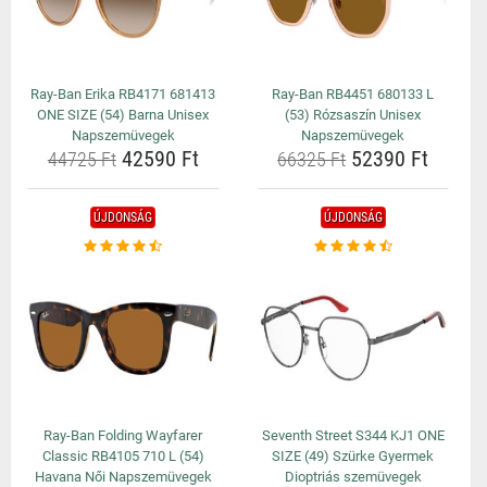
Ray-Ban Erika RB4171 681413
Ray-Ban RB4451 680133 L
ONE SIZE (54) Barna Unisex
(53) Rózsaszín Unisex
Napszemüvegek
Napszemüvegek
42590 Ft
52390 Ft
44725 Ft
66325 Ft
ÚJDONSÁG
ÚJDONSÁG
Ray-Ban Folding Wayfarer
Seventh Street S344 KJ1 ONE
Classic RB4105 710 L (54)
SIZE (49) Szürke Gyermek
Havana Női Napszemüvegek
Dioptriás szemüvegek