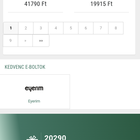
41790 Ft
19915 Ft
1
2
3
4
5
6
7
8
9
»
»»
KEDVENC E-BOLTOK
Eyerim
20290