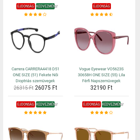
ÚJDONSÁG
KEDVEZMÉNY
ÚJDONSÁG
Carrera CARRERA4418 D51
Vogue Eyewear VO5623S
ONE SIZE (51) Fekete Női
30658H ONE SIZE (55) Lila
Dioptriás szemüvegek
Férfi Napszemüvegek
26075 Ft
32190 Ft
26315 Ft
ÚJDONSÁG
KEDVEZMÉNY
ÚJDONSÁG
KEDVEZMÉNY