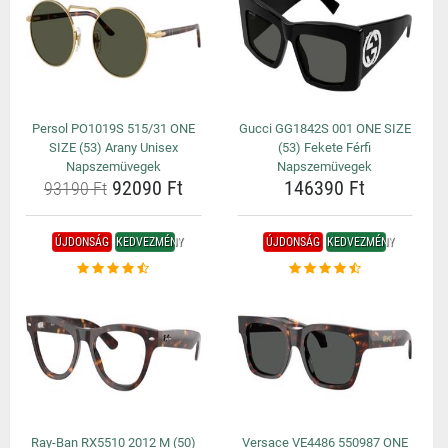
Persol PO1019S 515/31 ONE
Gucci GG1842S 001 ONE SIZE
SIZE (53) Arany Unisex
(53) Fekete Férfi
Napszemüvegek
Napszemüvegek
92090 Ft
146390 Ft
93190 Ft
ÚJDONSÁG
KEDVEZMÉNY
ÚJDONSÁG
KEDVEZMÉNY
Ray-Ban RX5510 2012 M (50)
Versace VE4486 550987 ONE