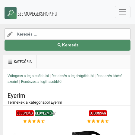
}
SZEMUVEGEKSHOP.HU
Keresés
KATEGÓRIA
|
|
Válogass a legolcsóbbtól
Rendezés a legdrágábbtól
Rendezés ábécé
|
szerint
Rendezés a legfrissebbtől
Eyerim
Termékek a kategóriából Eyerim
ÚJDONSÁG
KEDVEZMÉNY
ÚJDONSÁG