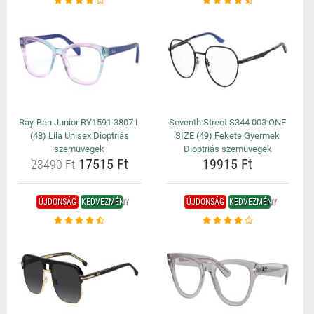
Ray-Ban Junior RY1591 3807 L
Seventh Street S344 003 ONE
(48) Lila Unisex Dioptriás
SIZE (49) Fekete Gyermek
szemüvegek
Dioptriás szemüvegek
17515 Ft
19915 Ft
23490 Ft
ÚJDONSÁG
KEDVEZMÉNY
ÚJDONSÁG
KEDVEZMÉNY