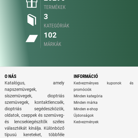
TERMÉKEK
3
KATEGÓRIÁK
102
MÁRKÁK
O NÁS
INFORMÁCIÓ
Katalógus, amely
Kedvezményes kuponok és
napszemüvegek,
promóciók
síszemüvegek, dioptriás
Minden kategória
szemüvegek, kontaktlencsék,
Minden márka
dioptriás segédeszközök,
Minden e-shop
oldatok, cseppek és szemüveg-
Újdonságok
és lencsekiegészítők széles
Kedvezmények
választékát kínálja. Különböző
típusú kereteket, többféle