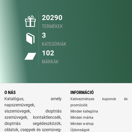
20290
TERMÉKEK
3
KATEGÓRIÁK
102
MÁRKÁK
O NÁS
INFORMÁCIÓ
Katalógus, amely
Kedvezményes kuponok és
napszemüvegek,
promóciók
síszemüvegek, dioptriás
Minden kategória
szemüvegek, kontaktlencsék,
Minden márka
dioptriás segédeszközök,
Minden e-shop
oldatok, cseppek és szemüveg-
Újdonságok