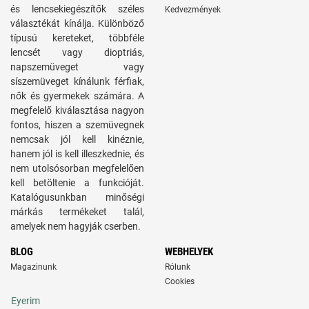
és lencsekiegészítők széles
Kedvezmények
választékát kínálja. Különböző
típusú kereteket, többféle
lencsét vagy dioptriás,
napszemüveget vagy
síszemüveget kínálunk férfiak,
nők és gyermekek számára. A
megfelelő kiválasztása nagyon
fontos, hiszen a szemüvegnek
nemcsak jól kell kinéznie,
hanem jól is kell illeszkednie, és
nem utolsósorban megfelelően
kell betöltenie a funkcióját.
Katalógusunkban minőségi
márkás termékeket talál,
amelyek nem hagyják cserben.
BLOG
WEBHELYEK
Magazinunk
Rólunk
Cookies
Eyerim