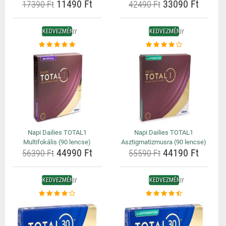
11490 Ft
33090 Ft
17390 Ft
42490 Ft
KEDVEZMÉNY
KEDVEZMÉNY
Napi Dailies TOTAL1
Napi Dailies TOTAL1
Multifokális (90 lencse)
Asztigmatizmusra (90 lencse)
44990 Ft
44190 Ft
56390 Ft
55590 Ft
KEDVEZMÉNY
KEDVEZMÉNY