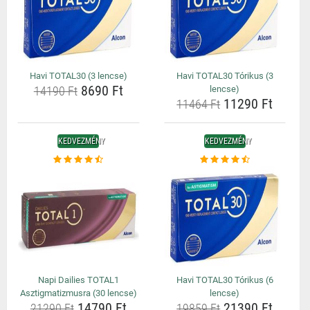
Havi TOTAL30 (3 lencse)
Havi TOTAL30 Tórikus (3
8690 Ft
14190 Ft
lencse)
11290 Ft
11464 Ft
KEDVEZMÉNY
KEDVEZMÉNY
Napi Dailies TOTAL1
Havi TOTAL30 Tórikus (6
Asztigmatizmusra (30 lencse)
lencse)
14790 Ft
21390 Ft
21290 Ft
19859 Ft