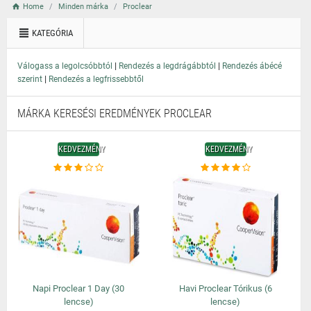
Home
Minden márka
Proclear
KATEGÓRIA
|
|
Válogass a legolcsóbbtól
Rendezés a legdrágábbtól
Rendezés ábécé
|
szerint
Rendezés a legfrissebbtől
MÁRKA KERESÉSI EREDMÉNYEK PROCLEAR
KEDVEZMÉNY
KEDVEZMÉNY
Napi Proclear 1 Day (30
Havi Proclear Tórikus (6
lencse)
lencse)