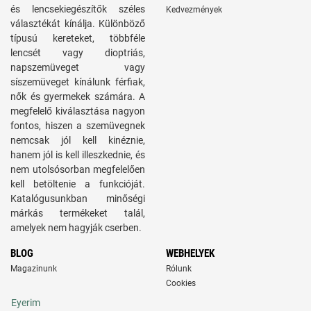
és lencsekiegészítők széles
Kedvezmények
választékát kínálja. Különböző
típusú kereteket, többféle
lencsét vagy dioptriás,
napszemüveget vagy
síszemüveget kínálunk férfiak,
nők és gyermekek számára. A
megfelelő kiválasztása nagyon
fontos, hiszen a szemüvegnek
nemcsak jól kell kinéznie,
hanem jól is kell illeszkednie, és
nem utolsósorban megfelelően
kell betöltenie a funkcióját.
Katalógusunkban minőségi
márkás termékeket talál,
amelyek nem hagyják cserben.
BLOG
WEBHELYEK
Magazinunk
Rólunk
Cookies
Eyerim