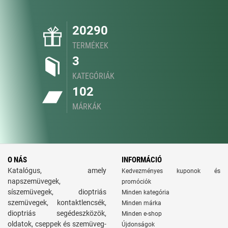
20290
TERMÉKEK
3
KATEGÓRIÁK
102
MÁRKÁK
O NÁS
INFORMÁCIÓ
Katalógus, amely
Kedvezményes kuponok és
napszemüvegek,
promóciók
síszemüvegek, dioptriás
Minden kategória
szemüvegek, kontaktlencsék,
Minden márka
dioptriás segédeszközök,
Minden e-shop
oldatok, cseppek és szemüveg-
Újdonságok