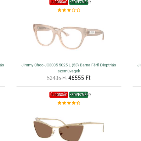
ÚJDONSÁG
KEDVEZMÉNY
iás
Jimmy Choo JC3035 5025 L (53) Barna Férfi Dioptriás
J
szemüvegek
46555 Ft
53435 Ft
ÚJDONSÁG
KEDVEZMÉNY