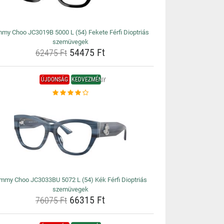
mmy Choo JC3019B 5000 L (54) Fekete Férfi Dioptriás
szemüvegek
54475 Ft
62475 Ft
ÚJDONSÁG
KEDVEZMÉNY
mmy Choo JC3033BU 5072 L (54) Kék Férfi Dioptriás
szemüvegek
66315 Ft
76075 Ft