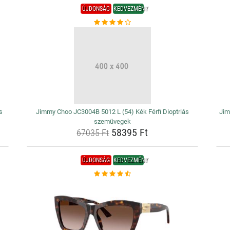
ÚJDONSÁG
KEDVEZMÉNY
s
Jimmy Choo JC3004B 5012 L (54) Kék Férfi Dioptriás
Jim
szemüvegek
58395 Ft
67035 Ft
ÚJDONSÁG
KEDVEZMÉNY