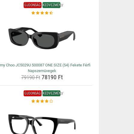
ÚJDONSÁG
KEDVEZMÉNY
my Choo JC5029U 500087 ONE SIZE (54) Fekete Férfi
Napszemüvegek
78190 Ft
79190 Ft
ÚJDONSÁG
KEDVEZMÉNY