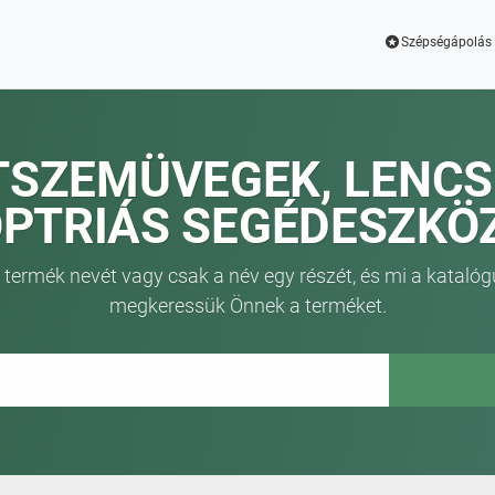
Szépségápolás 
TSZEMÜVEGEK, LENCS
OPTRIÁS SEGÉDESZKÖ
 termék nevét vagy csak a név egy részét, és mi a katalóg
megkeressük Önnek a terméket.