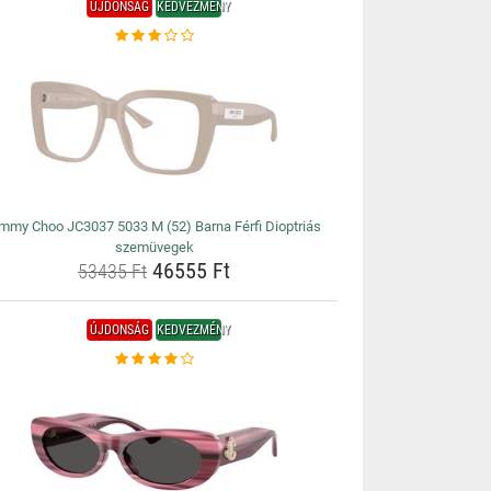
ÚJDONSÁG
KEDVEZMÉNY
immy Choo JC3037 5033 M (52) Barna Férfi Dioptriás
szemüvegek
46555 Ft
53435 Ft
ÚJDONSÁG
KEDVEZMÉNY