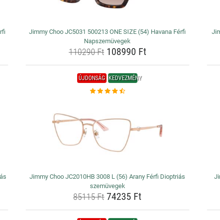
fi
Jimmy Choo JC5031 500213 ONE SIZE (54) Havana Férfi
Ji
Napszemüvegek
108990 Ft
110290 Ft
ÚJDONSÁG
KEDVEZMÉNY
iás
Jimmy Choo JC2010HB 3008 L (56) Arany Férfi Dioptriás
Ji
szemüvegek
74235 Ft
85115 Ft