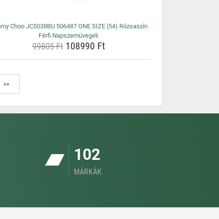
my Choo JC5038BU 506487 ONE SIZE (54) Rózsaszín
Férfi Napszemüvegek
108990 Ft
99805 Ft
»»
102
MÁRKÁK