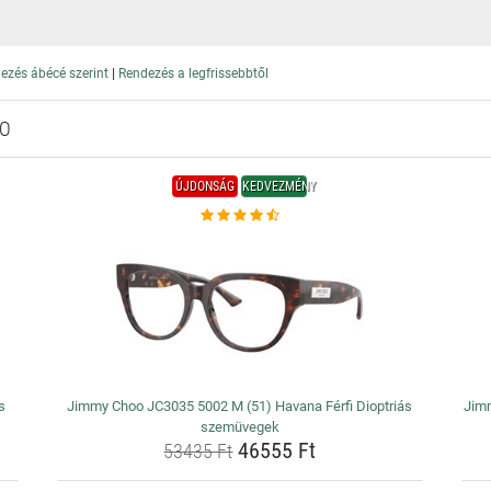
|
ezés ábécé szerint
Rendezés a legfrissebbtől
OO
ÚJDONSÁG
KEDVEZMÉNY
s
Jimmy Choo JC3035 5002 M (51) Havana Férfi Dioptriás
Jim
szemüvegek
46555 Ft
53435 Ft