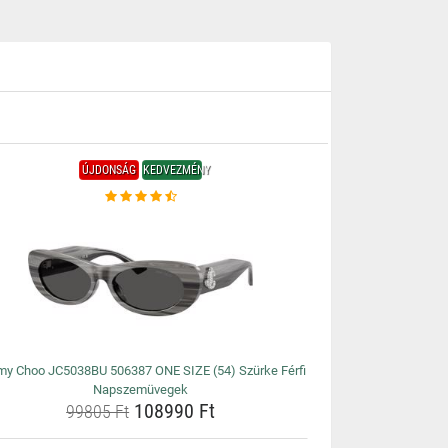
ÚJDONSÁG
KEDVEZMÉNY
my Choo JC5038BU 506387 ONE SIZE (54) Szürke Férfi
Napszemüvegek
108990 Ft
99805 Ft