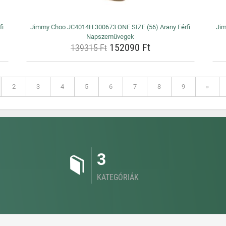
fi
Jimmy Choo JC4014H 300673 ONE SIZE (56) Arany Férfi
Jim
Napszemüvegek
152090 Ft
139315 Ft
2
3
4
5
6
7
8
9
»
3
KATEGÓRIÁK