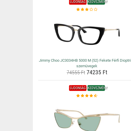
ÚJDONSÁG
KEDVEZMÉNY
Jimmy Choo JC3034HB 5000 M (52) Fekete Férfi Dioptr
szemüvegek
74235 Ft
74555 Ft
ÚJDONSÁG
KEDVEZMÉNY