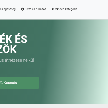
és egészség
Divat és ruházat
Minden kategória
ÉK ÉS
ZÖK
us átnézése nélkül
Keresés