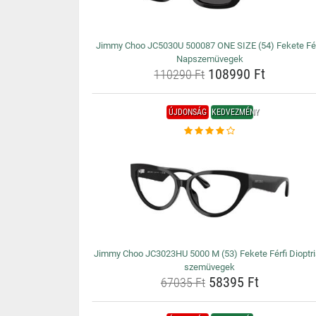
Jimmy Choo JC5030U 500087 ONE SIZE (54) Fekete Fér
Napszemüvegek
108990 Ft
110290 Ft
ÚJDONSÁG
KEDVEZMÉNY
Jimmy Choo JC3023HU 5000 M (53) Fekete Férfi Dioptr
szemüvegek
58395 Ft
67035 Ft