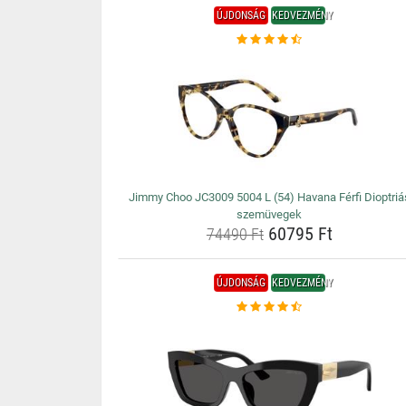
ÚJDONSÁG
KEDVEZMÉNY
Jimmy Choo JC3009 5004 L (54) Havana Férfi Dioptriá
szemüvegek
60795 Ft
74490 Ft
ÚJDONSÁG
KEDVEZMÉNY