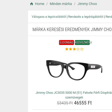
Home
Minden márka
Jimmy Choo
|
|
Válogass a legolcsóbbtól
Rendezés a legdrágábbtól
Rend
MÁRKA KERESÉSI EREDMÉNYEK JIMMY CH
ÚJDONSÁG
KEDVEZMÉNY
Jimmy Choo JC3035 5000 M (51) Fekete Férfi Dioptriá
szemüvegek
46555 Ft
53435 Ft