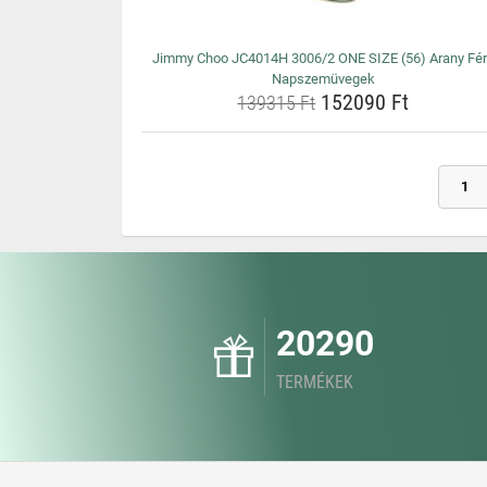
Jimmy Choo JC4014H 3006/2 ONE SIZE (56) Arany Fér
Napszemüvegek
152090 Ft
139315 Ft
1
20290
TERMÉKEK