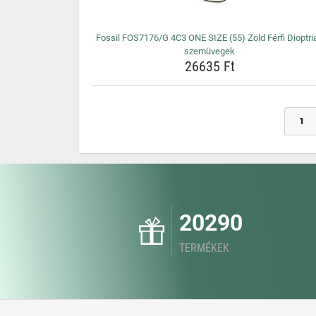
Fossil FOS7176/G 4C3 ONE SIZE (55) Zöld Férfi Dioptri
szemüvegek
26635 Ft
1
20290
TERMÉKEK