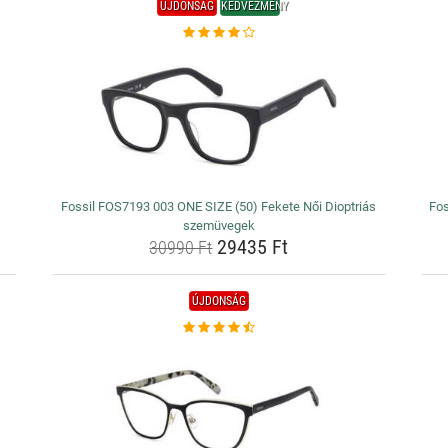
ÚJDONSÁG
KEDVEZMÉNY
Fossil FOS7193 003 ONE SIZE (50) Fekete Női Dioptriás
Fos
szemüvegek
29435 Ft
30990 Ft
ÚJDONSÁG