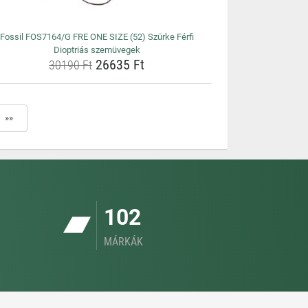
Fossil FOS7164/G FRE ONE SIZE (52) Szürke Férfi
Dioptriás szemüvegek
26635 Ft
30190 Ft
»»
102
MÁRKÁK