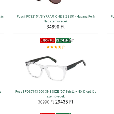
iás
Fossil FOS2154/S YRF/U1 ONE SIZE (51) Havana Férfi
Fo
Napszemüvegek
34890 Ft
ÚJDONSÁG
KEDVEZMÉNY
s
Fossil FOS7193 900 ONE SIZE (50) Kristály Női Dioptriás
szemüvegek
29435 Ft
30990 Ft