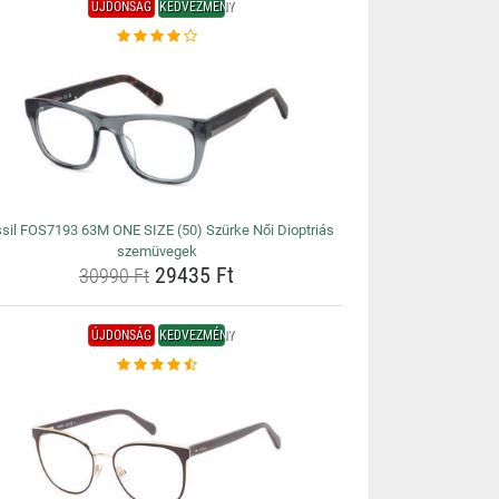
ÚJDONSÁG
KEDVEZMÉNY
sil FOS7193 63M ONE SIZE (50) Szürke Női Dioptriás
szemüvegek
29435 Ft
30990 Ft
ÚJDONSÁG
KEDVEZMÉNY