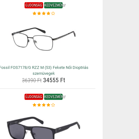
ÚJDONSÁG
KEDVEZMÉNY
Fossil FOS7178/G RZZ M (53) Fekete Női Dioptriás
szemüvegek
34555 Ft
36390 Ft
ÚJDONSÁG
KEDVEZMÉNY