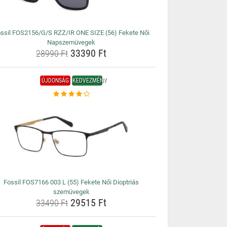
ssil FOS2156/G/S RZZ/IR ONE SIZE (56) Fekete Női
Napszemüvegek
33390 Ft
28990 Ft
ÚJDONSÁG
KEDVEZMÉNY
Fossil FOS7166 003 L (55) Fekete Női Dioptriás
szemüvegek
29515 Ft
33490 Ft