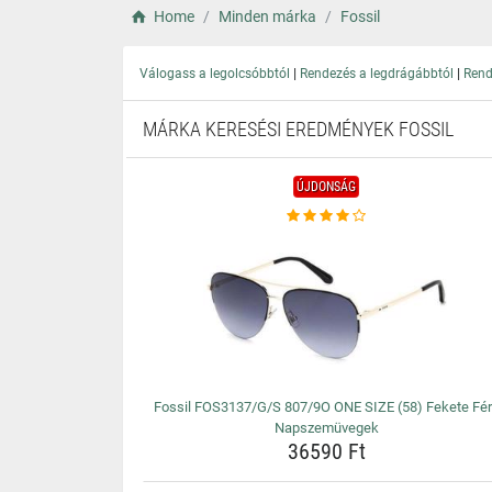
Home
Minden márka
Fossil
|
|
Válogass a legolcsóbbtól
Rendezés a legdrágábbtól
Rend
MÁRKA KERESÉSI EREDMÉNYEK FOSSIL
ÚJDONSÁG
Fossil FOS3137/G/S 807/9O ONE SIZE (58) Fekete Fér
Napszemüvegek
36590 Ft