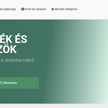
és egészség
Divat és ruházat
Minden kategória
ÉK ÉS
ZÖK
us átnézése nélkül
Keresés