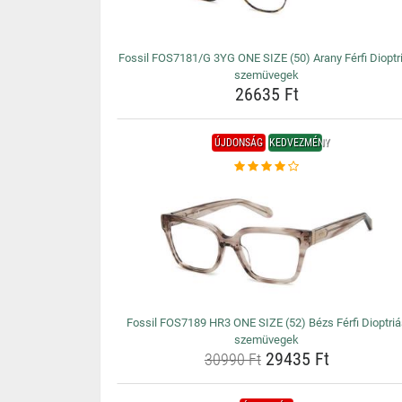
Fossil FOS7181/G 3YG ONE SIZE (50) Arany Férfi Dioptr
szemüvegek
26635 Ft
ÚJDONSÁG
KEDVEZMÉNY
Fossil FOS7189 HR3 ONE SIZE (52) Bézs Férfi Dioptriá
szemüvegek
29435 Ft
30990 Ft