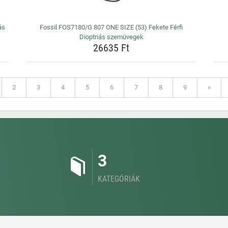
ás
Fossil FOS7180/G 807 ONE SIZE (53) Fekete Férfi
Dioptriás szemüvegek
26635 Ft
2
3
4
5
6
7
8
9
»
3
KATEGÓRIÁK