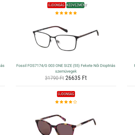
ÚJDONSÁG
KEDVEZMÉNY
iás
Fossil FOS7174/G 003 ONE SIZE (55) Fekete Női Dioptriás
szemüvegek
26635 Ft
31790 Ft
ÚJDONSÁG