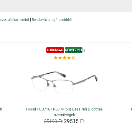
|
ezés ábécé szerint
Rendezés a legfrissebbtől
ÚJDONSÁG
KEDVEZMÉNY
fi
Fossil FOS7167 R80 M (54) Bézs Női Dioptriás
szemüvegek
29515 Ft
35190 Ft