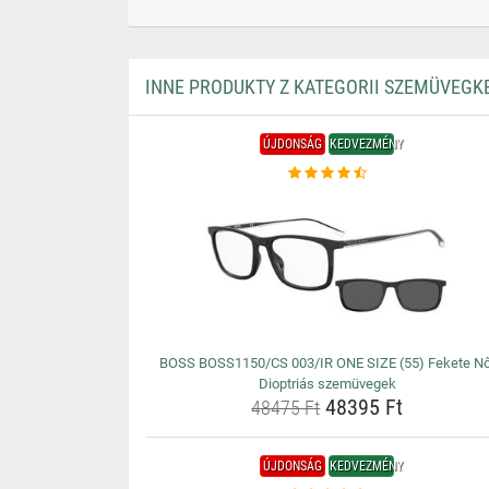
INNE PRODUKTY Z KATEGORII SZEMÜVEGK
ÚJDONSÁG
KEDVEZMÉNY
BOSS BOSS1150/CS 003/IR ONE SIZE (55) Fekete Nő
Dioptriás szemüvegek
48395 Ft
48475 Ft
ÚJDONSÁG
KEDVEZMÉNY