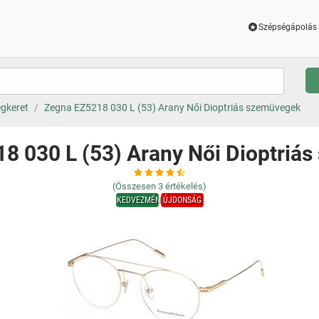
Szépségápolás 
gkeret
Zegna EZ5218 030 L (53) Arany Női Dioptriás szemüvegek
8 030 L (53) Arany Női Dioptriá
(Összesen
3
értékelés)
KEDVEZMÉNY
ÚJDONSÁG