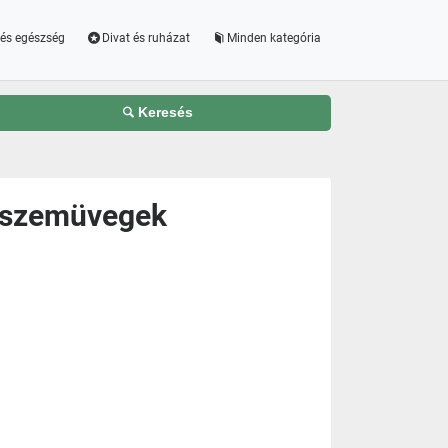
és egészség
Divat és ruházat
Minden kategória
Keresés
s szemüvegek