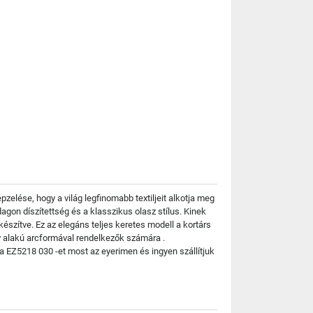
pzelése, hogy a világ legfinomabb textiljeit alkotja meg
gon díszítettség és a klasszikus olasz stílus. Kinek
szítve. Ez az elegáns teljes keretes modell a kortárs
ív alakú arcformával rendelkezők számára .
a EZ5218 030 -et most az eyerimen és ingyen szállítjuk