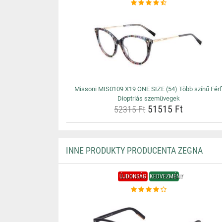
Missoni MIS0109 X19 ONE SIZE (54) Több színű Férf
Dioptriás szemüvegek
51515 Ft
52315 Ft
INNE PRODUKTY PRODUCENTA ZEGNA
ÚJDONSÁG
KEDVEZMÉNY