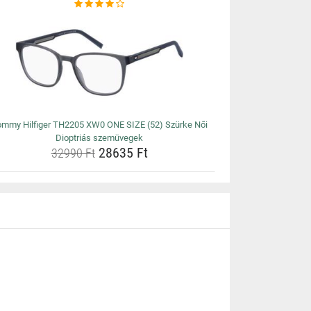
ommy Hilfiger TH2205 XW0 ONE SIZE (52) Szürke Női
Dioptriás szemüvegek
28635 Ft
32990 Ft