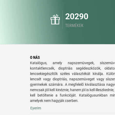
20290
TERMÉKEK
O NÁS
Katalógus, amely napszemüvegek, síszemüve
kontaktlencsék, dioptriás segédeszközök, old
lencsekiegészítők széles választékát kínálja. Külö
lencsét vagy dioptriás, napszemüveget vagy síszem
gyermekek számára. A megfelelő kiválasztása nagy
nemcsak jól kell kinéznie, hanem jól is kell illeszkedn
kell betöltenie a funkcióját. Katalógusunkban mi
amelyek nem hagyják cserben.
Eyerim