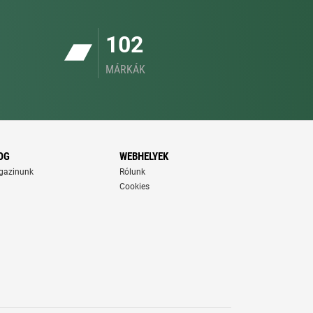
102
MÁRKÁK
OG
WEBHELYEK
gazinunk
Rólunk
Cookies