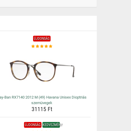
ÚJDONSÁG
ay-Ban RX7140 2012 M (49) Havana Unisex Dioptriás
szemüvegek
31115 Ft
ÚJDONSÁG
KEDVEZMÉNY