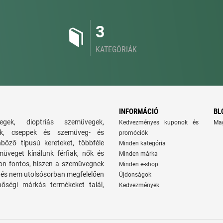
3
KATEGÓRIÁK
INFORMÁCIÓ
BL
gek, dioptriás szemüvegek,
Kedvezményes kuponok és
Ma
atok, cseppek és szemüveg- és
promóciók
nböző típusú kereteket, többféle
Minden kategória
üveget kínálunk férfiak, nők és
Minden márka
on fontos, hiszen a szemüvegnek
Minden e-shop
ie, és nem utolsósorban megfelelően
Újdonságok
nőségi márkás termékeket talál,
Kedvezmények