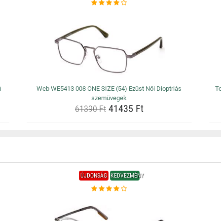
i
Web WE5413 008 ONE SIZE (54) Ezüst Női Dioptriás
T
szemüvegek
41435 Ft
61390 Ft
ÚJDONSÁG
KEDVEZMÉNY