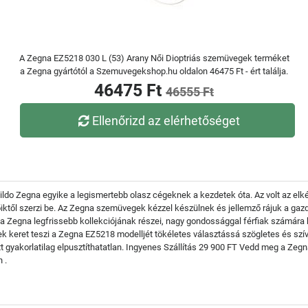
A Zegna EZ5218 030 L (53) Arany Női Dioptriás szemüvegek terméket
a Zegna gyártótól a Szemuvegekshop.hu oldalon 46475 Ft - ért találja.
46475 Ft
46555 Ft
Ellenőrizd az elérhetőséget
gildo Zegna egyike a legismertebb olasz cégeknek a kezdetek óta. Az volt az elké
ktől szerzi be. Az Zegna szemüvegek kézzel készülnek és jellemző rájuk a gazda
Zegna legfrissebb kollekciójának részei, nagy gondossággal férfiak számára ké
ek keret teszi a Zegna EZ5218 modelljét tökéletes választássá szögletes és sz
t gyakorlatilag elpusztíthatatlan. Ingyenes Szállítás 29 900 FT Vedd meg a Zegn
 .