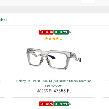
ERET
ÚJDONSÁG
KEDVEZMÉNY
i
Oakley OX8190 819002 M (55) Szürke Unisex Dioptriás
R
szemüvegek
47355 Ft
48955 Ft
ÚJDONSÁG
KEDVEZMÉNY