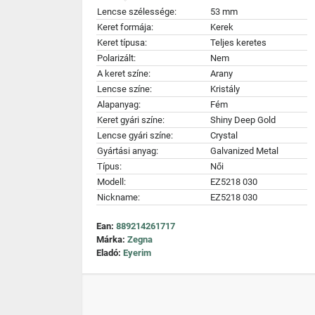
Lencse szélessége:
53 mm
Keret formája:
Kerek
Keret típusa:
Teljes keretes
Polarizált:
Nem
A keret színe:
Arany
Lencse színe:
Kristály
Alapanyag:
Fém
Keret gyári színe:
Shiny Deep Gold
Lencse gyári színe:
Crystal
Gyártási anyag:
Galvanized Metal
Típus:
Női
Modell:
EZ5218 030
Nickname:
EZ5218 030
Ean:
889214261717
Márka:
Zegna
Eladó:
Eyerim