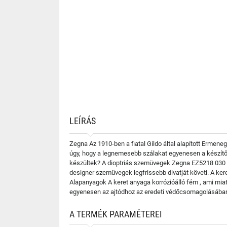
LEÍRÁS
Zegna Az 1910-ben a fiatal Gildo által alapított Ermene
úgy, hogy a legnemesebb szálakat egyenesen a készítői
készültek? A dioptriás szemüvegek Zegna EZ5218 030 a 
designer szemüvegek legfrissebb divatját követi. A ker
Alapanyagok A keret anyaga korrózióálló fém , ami miat
egyenesen az ajtódhoz az eredeti védőcsomagolásában
A TERMÉK PARAMÉTEREI