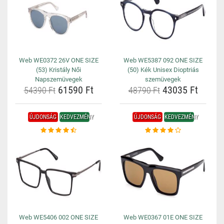
Web WE0372 26V ONE SIZE
Web WE5387 092 ONE SIZE
(53) Kristály Női
(50) Kék Unisex Dioptriás
Napszemüvegek
szemüvegek
61590 Ft
43035 Ft
54390 Ft
48790 Ft
ÚJDONSÁG
KEDVEZMÉNY
ÚJDONSÁG
KEDVEZMÉNY
Web WE5406 002 ONE SIZE
Web WE0367 01E ONE SIZE