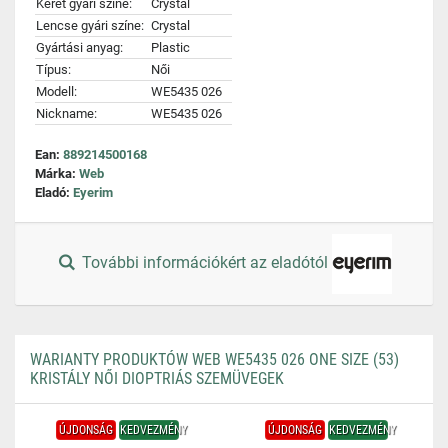
Keret gyári színe:
Crystal
Lencse gyári színe:
Crystal
Gyártási anyag:
Plastic
Típus:
Női
Modell:
WE5435 026
Nickname:
WE5435 026
Ean:
889214500168
Márka:
Web
Eladó:
Eyerim
További információkért az eladótól
WARIANTY PRODUKTÓW WEB WE5435 026 ONE SIZE (53)
KRISTÁLY NŐI DIOPTRIÁS SZEMÜVEGEK
ÚJDONSÁG
KEDVEZMÉNY
ÚJDONSÁG
KEDVEZMÉNY