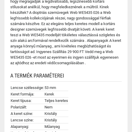
hogy megragadják a legdivatosabb, legszínesebb kortárs
stílusokat anélkül, hogy megfeledkeznének a múltról. Kinek
készültek? A dioptriás szemüvegek Web WE5435 026 a Web
legfrissebb kollekciójának részei, nagy gondossággal férfiak
számára készítve. Ez az elegáns teljes keretes modell a kortárs
designer szemüvegek legfrissebb divatját követi. A kerek keret
teszi a Web WE5435 modelljét tökéletes választássá szögletes és
szív alakú arcformával rendelkezők számára . Alapanyagok A keret
anyaga könnyű műanyag , ami kivételes megbízhatóságot és
tartósságot ad. Ingyenes Szállítás 29 900 FT Vedd meg a Web
WE5435 026 -et most az eyerimen és ingyen szállítjuk egyenesen
az ajtódhoz az eredeti védőcsomagolásában .
A TERMÉK PARAMÉTEREI
Lencse szélessége:
53 mm
Keret formája:
Kerek
Keret típusa:
Teljes keretes
Polarizált:
Nem
A keret színe:
Kristály
Lencse színe:
Kristály
Alapanyag:
Műanyag