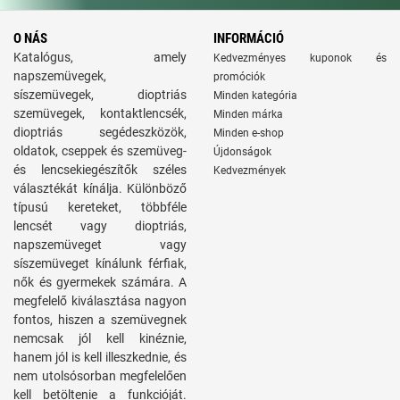
O NÁS
INFORMÁCIÓ
Katalógus, amely
Kedvezményes kuponok és
napszemüvegek,
promóciók
síszemüvegek, dioptriás
Minden kategória
szemüvegek, kontaktlencsék,
Minden márka
dioptriás segédeszközök,
Minden e-shop
oldatok, cseppek és szemüveg-
Újdonságok
és lencsekiegészítők széles
Kedvezmények
választékát kínálja. Különböző
típusú kereteket, többféle
lencsét vagy dioptriás,
napszemüveget vagy
síszemüveget kínálunk férfiak,
nők és gyermekek számára. A
megfelelő kiválasztása nagyon
fontos, hiszen a szemüvegnek
nemcsak jól kell kinéznie,
hanem jól is kell illeszkednie, és
nem utolsósorban megfelelően
kell betöltenie a funkcióját.