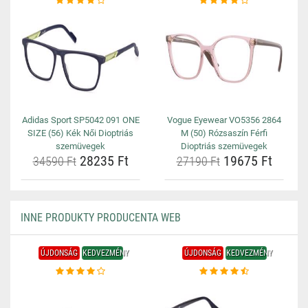
Adidas Sport SP5042 091 ONE
Vogue Eyewear VO5356 2864
SIZE (56) Kék Női Dioptriás
M (50) Rózsaszín Férfi
szemüvegek
Dioptriás szemüvegek
28235 Ft
19675 Ft
34590 Ft
27190 Ft
INNE PRODUKTY PRODUCENTA WEB
ÚJDONSÁG
KEDVEZMÉNY
ÚJDONSÁG
KEDVEZMÉNY