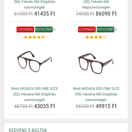
(56) Fekete Női Dioptriás
(55) Fekete Női
szemüvegek
Napszemüvegek
41435 Ft
86090 Ft
61390 Ft
74990 Ft
ÚJDONSÁG
KEDVEZMÉNY
ÚJDONSÁG
KEDVEZMÉNY
Web WE5429 055 ONE SIZE
Web WE5434 052 ONE SIZE
(52) Havana Női Dioptriás
(55) Havana Női Dioptriás
szemüvegek
szemüvegek
43035 Ft
49915 Ft
48790 Ft
56590 Ft
KEDVENC E-BOLTOK