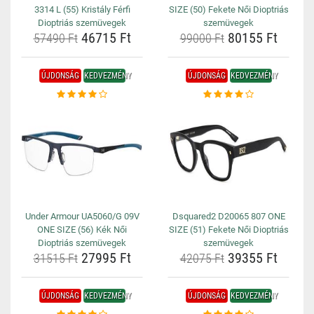
3314 L (55) Kristály Férfi
SIZE (50) Fekete Női Dioptriás
Dioptriás szemüvegek
szemüvegek
46715 Ft
80155 Ft
57490 Ft
99000 Ft
ÚJDONSÁG
KEDVEZMÉNY
ÚJDONSÁG
KEDVEZMÉNY
Under Armour UA5060/G 09V
Dsquared2 D20065 807 ONE
ONE SIZE (56) Kék Női
SIZE (51) Fekete Női Dioptriás
Dioptriás szemüvegek
szemüvegek
27995 Ft
39355 Ft
31515 Ft
42075 Ft
ÚJDONSÁG
KEDVEZMÉNY
ÚJDONSÁG
KEDVEZMÉNY