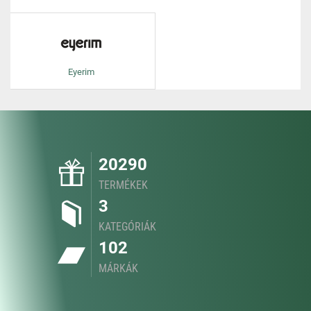
Eyerim
20290
TERMÉKEK
3
KATEGÓRIÁK
102
MÁRKÁK