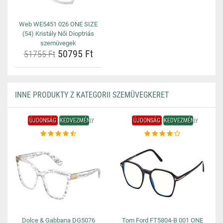
Web WE5451 026 ONE SIZE
(54) Kristály Női Dioptriás
szemüvegek
50795 Ft
51755 Ft
INNE PRODUKTY Z KATEGORII SZEMÜVEGKERET
ÚJDONSÁG
KEDVEZMÉNY
ÚJDONSÁG
KEDVEZMÉNY
Dolce & Gabbana DG5076
Tom Ford FT5804-B 001 ONE