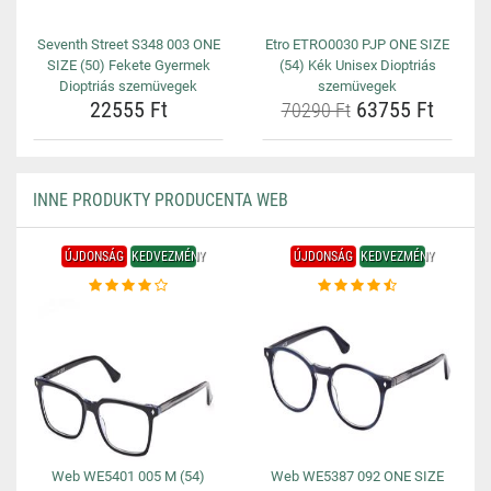
Seventh Street S348 003 ONE
Etro ETRO0030 PJP ONE SIZE
SIZE (50) Fekete Gyermek
(54) Kék Unisex Dioptriás
Dioptriás szemüvegek
szemüvegek
22555 Ft
63755 Ft
70290 Ft
INNE PRODUKTY PRODUCENTA WEB
ÚJDONSÁG
KEDVEZMÉNY
ÚJDONSÁG
KEDVEZMÉNY
Web WE5401 005 M (54)
Web WE5387 092 ONE SIZE