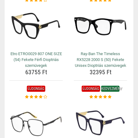
Etro ETRO0029 807 ONE SIZE
Ray-Ban The Timeless
(54) Fekete Férfi Dioptriás
RX5228 2000 S (50) Fekete
szemüvegek
Unisex Dioptriás szemüvegek
63755 Ft
32395 Ft
ÚJDONSÁG
ÚJDONSÁG
KEDVEZMÉNY