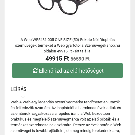
A Web WE5431 005 ONE SIZE (50) Fekete Női Dioptriás
szemüvegek terméket a Web gyártótól a Szemuvegekshop.hu
oldalon 49915 Ft - ért találja.
49915 Ft
56590 Ft
Ellenőrizd az elérhetőséget
LEÍRÁS
Web A Web egy legendás szemüvegmárka rendíthetetlen utazók
és felfedezők számára. Az inspirációt a harmincas évek adták és
az emberek vágyakozása a repülés iránt, a Web kezdetben
praktikus és megfelelő szemüvegmárka volt az első pilóták és a
természet szerelmeseinek számára. Persze az évek során a Web
szemüvegei is továbbfejlődtek -, de még mindig törekednek arra,