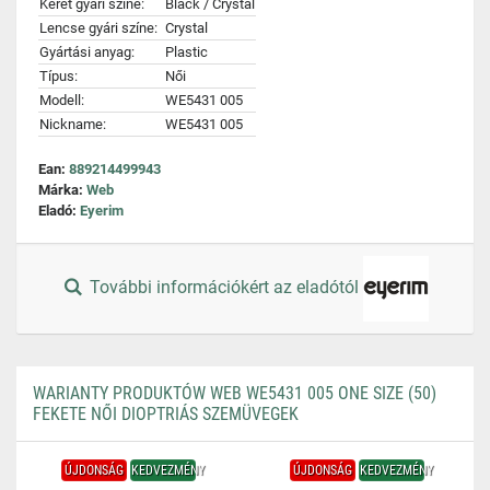
Keret gyári színe:
Black / Crystal
Lencse gyári színe:
Crystal
Gyártási anyag:
Plastic
Típus:
Női
Modell:
WE5431 005
Nickname:
WE5431 005
Ean:
889214499943
Márka:
Web
Eladó:
Eyerim
További információkért az eladótól
WARIANTY PRODUKTÓW WEB WE5431 005 ONE SIZE (50)
FEKETE NŐI DIOPTRIÁS SZEMÜVEGEK
ÚJDONSÁG
KEDVEZMÉNY
ÚJDONSÁG
KEDVEZMÉNY