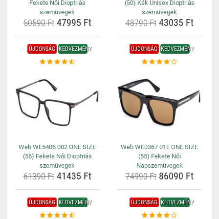
Fekete Női Dioptriás
(50) Kék Unisex Dioptriás
szemüvegek
szemüvegek
47995 Ft
43035 Ft
50590 Ft
48790 Ft
ÚJDONSÁG
KEDVEZMÉNY
ÚJDONSÁG
KEDVEZMÉNY
Web WE5406 002 ONE SIZE
Web WE0367 01E ONE SIZE
(56) Fekete Női Dioptriás
(55) Fekete Női
szemüvegek
Napszemüvegek
41435 Ft
86090 Ft
61390 Ft
74990 Ft
ÚJDONSÁG
KEDVEZMÉNY
ÚJDONSÁG
KEDVEZMÉNY