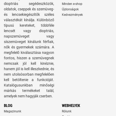
dioptriás segédeszközök,
Minden e-shop
oldatok, cseppek és szemüveg-
Újdonságok
és lencsekiegészítők széles
Kedvezmények
választékát kínálja. Különböző
típusú kereteket, többféle
lencsét vagy dioptriás,
napszemüveget vagy
síszemüveget kínálunk férfiak,
nők és gyermekek számára. A
megfelelő kiválasztása nagyon
fontos, hiszen a szemüvegnek
nemcsak jól kell kinéznie,
hanem jól is kell illeszkednie, és
nem utolsósorban megfelelően
kell betöltenie a funkcióját.
Katalógusunkban minőségi
márkás termékeket talál,
amelyek nem hagyják cserben.
BLOG
WEBHELYEK
Magazinunk
Rólunk