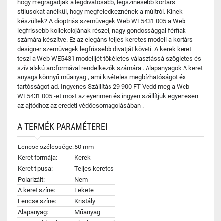
hogy megragadják a legdivatosabb, legszínesebb kortárs
stílusokat anélkül, hogy megfeledkeznének a múltról. Kinek
készültek? A dioptriás szemüvegek Web WE5431 005 a Web
legfrissebb kollekciójának részei, nagy gondossággal férfiak
számára készítve. Ez az elegáns teljes keretes modell a kortárs
designer szemüvegek legfrissebb divatját követi. A kerek keret
teszi a Web WE5431 modelljét tökéletes választássá szögletes és
szív alakú arcformával rendelkezők számára . Alapanyagok A keret
anyaga könnyű műanyag , ami kivételes megbízhatóságot és
tartósságot ad. Ingyenes Szállítás 29 900 FT Vedd meg a Web
WE5431 005 -et most az eyerimen és ingyen szállítjuk egyenesen
az ajtódhoz az eredeti védőcsomagolásában .
A TERMÉK PARAMÉTEREI
Lencse szélessége:
50 mm
Keret formája:
Kerek
Keret típusa:
Teljes keretes
Polarizált:
Nem
A keret színe:
Fekete
Lencse színe:
Kristály
Alapanyag:
Műanyag