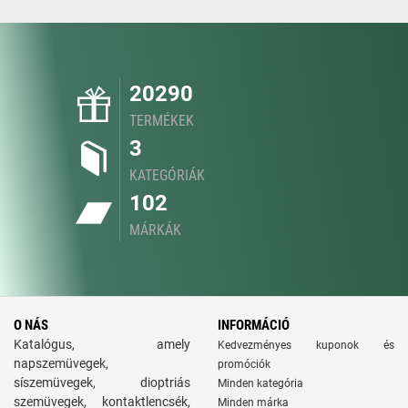
20290
TERMÉKEK
3
KATEGÓRIÁK
102
MÁRKÁK
O NÁS
INFORMÁCIÓ
Katalógus, amely
Kedvezményes kuponok és
napszemüvegek,
promóciók
síszemüvegek, dioptriás
Minden kategória
szemüvegek, kontaktlencsék,
Minden márka