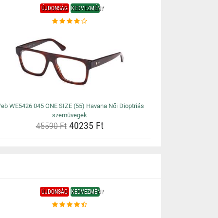
ÚJDONSÁG
KEDVEZMÉNY
eb WE5426 045 ONE SIZE (55) Havana Női Dioptriás
szemüvegek
40235 Ft
45590 Ft
ÚJDONSÁG
KEDVEZMÉNY