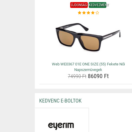
ÚJDONSÁG
KEDVEZMÉNY
Web WE0367 01E ONE SIZE (55) Fekete Női
Napszemüvegek
86090 Ft
74990 Ft
KEDVENC E-BOLTOK