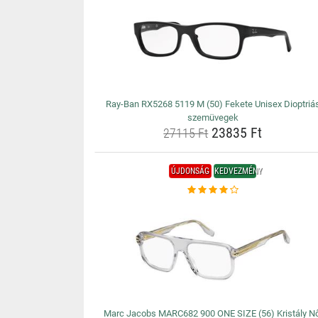
Ray-Ban RX5268 5119 M (50) Fekete Unisex Dioptriá
szemüvegek
23835 Ft
27115 Ft
ÚJDONSÁG
KEDVEZMÉNY
Marc Jacobs MARC682 900 ONE SIZE (56) Kristály Nő