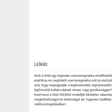
LEÍRÁS
Web A Web egy legendás szemüvegmárka rendíthetetlen
praktikus és megfelelő szemüvegmárka volt az első pi
arra, hogy megragadják a legdivatosabb, legszínesebb
legfrissebb kollekciójának részei, nagy gondossággal f
keret teszi a Web WE5430 modelljét tökéletes választá
megbízhatóságot és tartósságot ad. Ingyenes Szállítás
védőcsomagolásában .