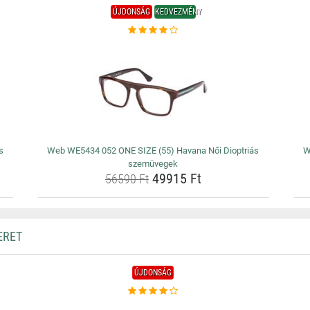
ÚJDONSÁG
KEDVEZMÉNY
s
Web WE5434 052 ONE SIZE (55) Havana Női Dioptriás
W
szemüvegek
49915 Ft
56590 Ft
ERET
ÚJDONSÁG