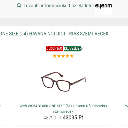
További információkért az eladótól
NE SIZE (54) HAVANA NŐI DIOPTRIÁS SZEMÜVEGEK
ÚJDONSÁG
KEDVEZMÉNY
s
Web WE5428 056 ONE SIZE (51) Havana Női Dioptriás
W
szemüvegek
43035 Ft
48790 Ft