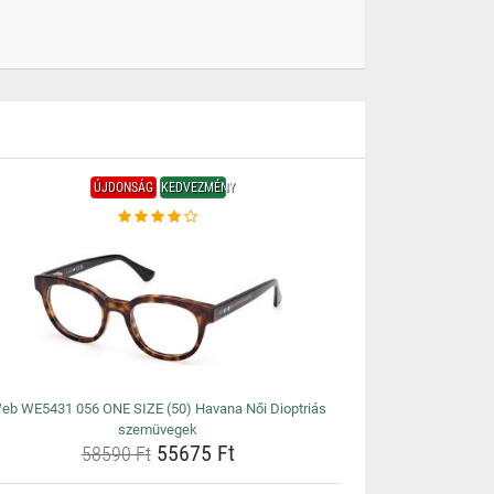
ÚJDONSÁG
KEDVEZMÉNY
eb WE5431 056 ONE SIZE (50) Havana Női Dioptriás
szemüvegek
55675 Ft
58590 Ft