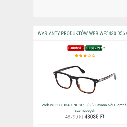
WARIANTY PRODUKTÓW WEB WE5430 056 O
ÚJDONSÁG
KEDVEZMÉNY
Web WE5386 056 ONE SIZE (50) Havana Női Dioptriá
szemüvegek
43035 Ft
48790 Ft