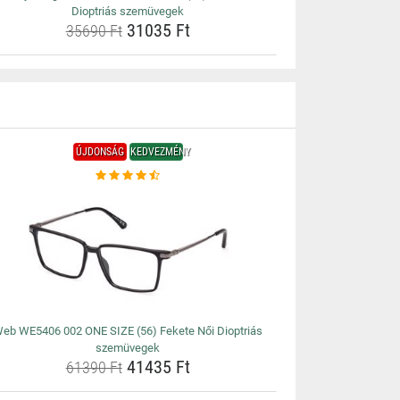
Dioptriás szemüvegek
31035 Ft
35690 Ft
ÚJDONSÁG
KEDVEZMÉNY
eb WE5406 002 ONE SIZE (56) Fekete Női Dioptriás
szemüvegek
41435 Ft
61390 Ft