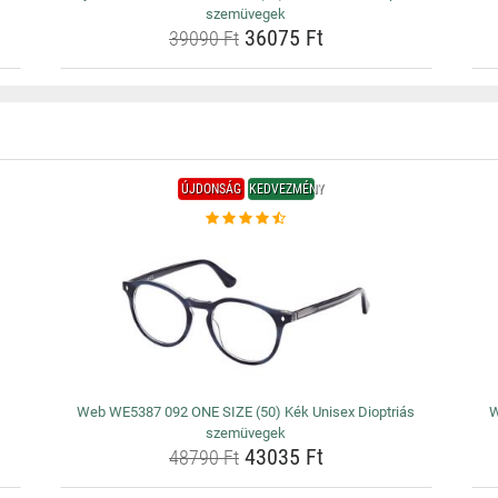
szemüvegek
36075 Ft
39090 Ft
ÚJDONSÁG
KEDVEZMÉNY
Web WE5387 092 ONE SIZE (50) Kék Unisex Dioptriás
W
szemüvegek
43035 Ft
48790 Ft