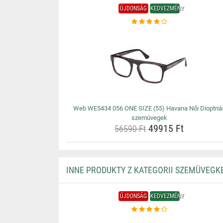
ÚJDONSÁG
KEDVEZMÉNY
Web WE5434 056 ONE SIZE (55) Havana Női Dioptriá
szemüvegek
49915 Ft
56590 Ft
INNE PRODUKTY Z KATEGORII SZEMÜVEGK
ÚJDONSÁG
KEDVEZMÉNY