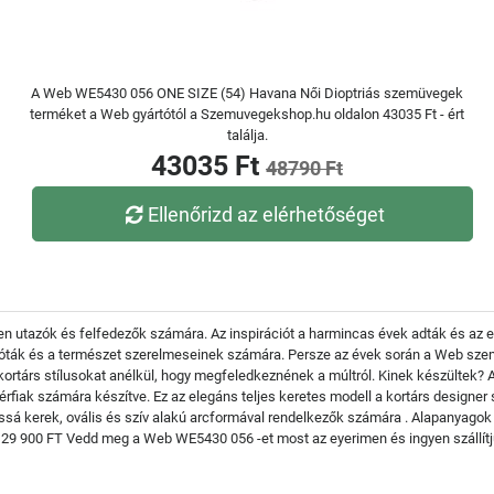
A Web WE5430 056 ONE SIZE (54) Havana Női Dioptriás szemüvegek
terméket a Web gyártótól a Szemuvegekshop.hu oldalon 43035 Ft - ért
találja.
43035 Ft
48790 Ft
Ellenőrizd az elérhetőséget
 utazók és felfedezők számára. Az inspirációt a harmincas évek adták és az 
lóták és a természet szerelmeseinek számára. Persze az évek során a Web szem
 kortárs stílusokat anélkül, hogy megfeledkeznének a múltról. Kinek készülte
érfiak számára készítve. Ez az elegáns teljes keretes modell a kortárs designer
ssá kerek, ovális és szív alakú arcformával rendelkezők számára . Alapanyagok
 29 900 FT Vedd meg a Web WE5430 056 -et most az eyerimen és ingyen szállítj