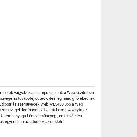
emberek vágyakozása a repülés iránt, a Web kezdetben
üvegei is továbbfejlődtek -, de még mindig törekednek
k? A dioptriás szemüvegek Web WE5430 056 a Web
 szemüvegek legfrissebb divatját követi. A wayfarer
 A keret anyaga könnyű műanyag , ami kivételes
uk egyenesen az ajtódhoz az eredeti