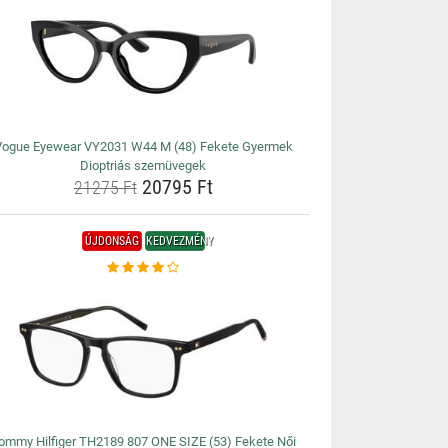
Vogue Eyewear VY2031 W44 M (48) Fekete Gyermek
Dioptriás szemüvegek
20795 Ft
21275 Ft
ÚJDONSÁG
KEDVEZMÉNY
ommy Hilfiger TH2189 807 ONE SIZE (53) Fekete Női