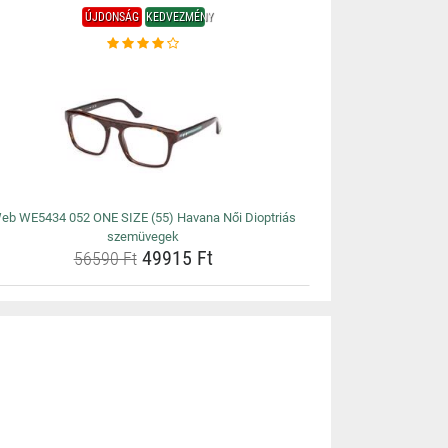
ÚJDONSÁG
KEDVEZMÉNY
eb WE5434 052 ONE SIZE (55) Havana Női Dioptriás
szemüvegek
49915 Ft
56590 Ft