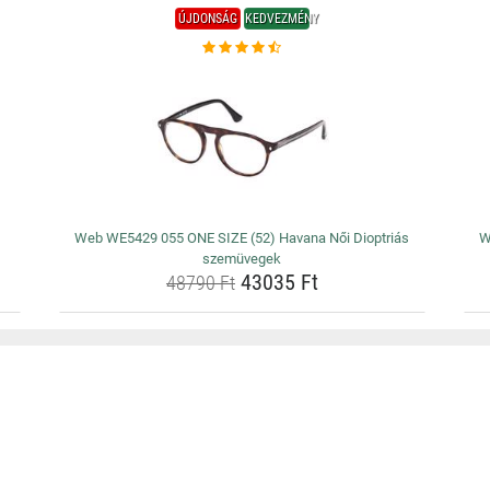
ÚJDONSÁG
KEDVEZMÉNY
Web WE5429 055 ONE SIZE (52) Havana Női Dioptriás
W
szemüvegek
43035 Ft
48790 Ft