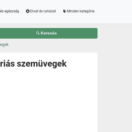
és egészség
Divat és ruházat
Minden kategória
Keresés
vegek
triás szemüvegek