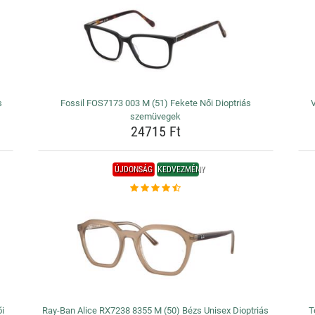
s
Fossil FOS7173 003 M (51) Fekete Női Dioptriás
szemüvegek
24715 Ft
ÚJDONSÁG
KEDVEZMÉNY
i
Ray-Ban Alice RX7238 8355 M (50) Bézs Unisex Dioptriás
T