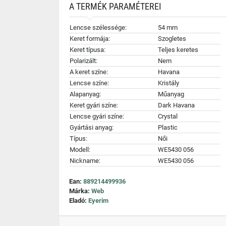
A TERMÉK PARAMÉTEREI
Lencse szélessége:
54 mm
Keret formája:
Szogletes
Keret típusa:
Teljes keretes
Polarizált:
Nem
A keret színe:
Havana
Lencse színe:
Kristály
Alapanyag:
Műanyag
Keret gyári színe:
Dark Havana
Lencse gyári színe:
Crystal
Gyártási anyag:
Plastic
Típus:
Női
Modell:
WE5430 056
Nickname:
WE5430 056
Ean:
889214499936
Márka:
Web
Eladó:
Eyerim