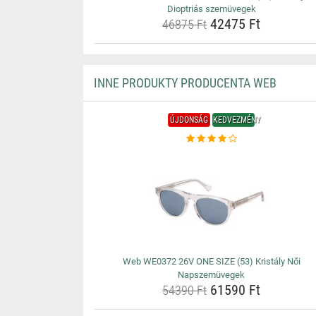
Dioptriás szemüvegek
42475 Ft
46875 Ft
INNE PRODUKTY PRODUCENTA WEB
ÚJDONSÁG
KEDVEZMÉNY
Web WE0372 26V ONE SIZE (53) Kristály Női
Napszemüvegek
61590 Ft
54390 Ft