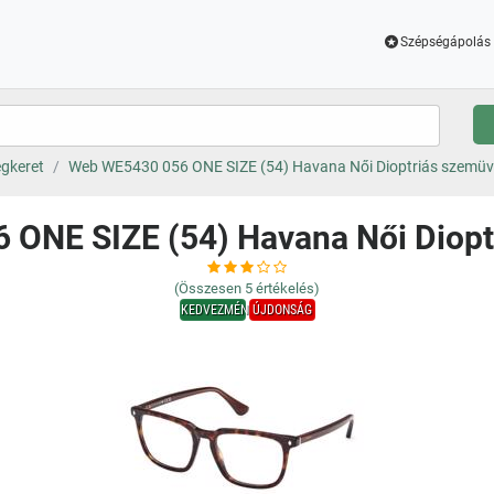
Szépségápolás 
gkeret
Web WE5430 056 ONE SIZE (54) Havana Női Dioptriás szemü
ONE SIZE (54) Havana Női Diop
(Összesen
5
értékelés)
KEDVEZMÉNY
ÚJDONSÁG