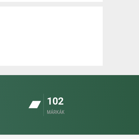
102
MÁRKÁK