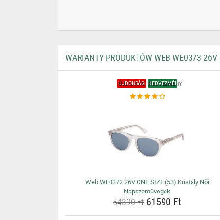
WARIANTY PRODUKTÓW WEB WE0373 26V O
ÚJDONSÁG
KEDVEZMÉNY
Web WE0372 26V ONE SIZE (53) Kristály Női
Napszemüvegek
61590 Ft
54390 Ft