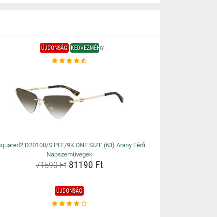
ÚJDONSÁG
KEDVEZMÉNY
quared2 D20108/S PEF/9K ONE SIZE (63) Arany Férfi
Napszemüvegek
81190 Ft
71590 Ft
ÚJDONSÁG