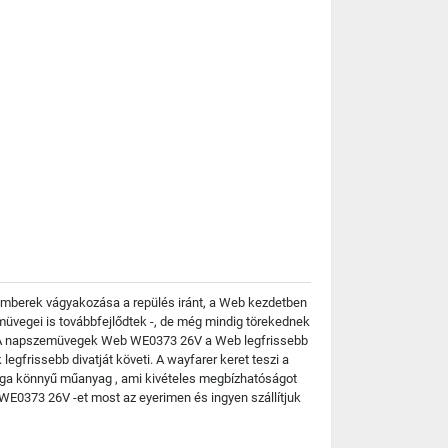
emberek vágyakozása a repülés iránt, a Web kezdetben
üvegei is továbbfejlődtek -, de még mindig törekednek
ek? A napszemüvegek Web WE0373 26V a Web legfrissebb
egfrissebb divatját követi. A wayfarer keret teszi a
yaga könnyű műanyag , ami kivételes megbízhatóságot
WE0373 26V -et most az eyerimen és ingyen szállítjuk