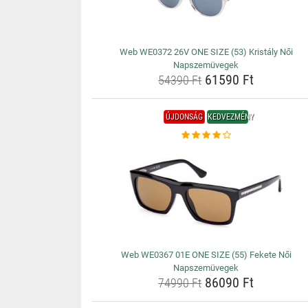
Web WE0372 26V ONE SIZE (53) Kristály Női
Napszemüvegek
61590 Ft
54390 Ft
ÚJDONSÁG
KEDVEZMÉNY
Web WE0367 01E ONE SIZE (55) Fekete Női
Napszemüvegek
86090 Ft
74990 Ft