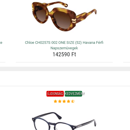
te
Chloe CH0257S 002 ONE SIZE (52) Havana Férfi
Napszemüvegek
142590 Ft
ÚJDONSÁG
KEDVEZMÉNY