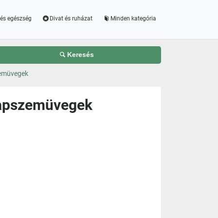
és egészség
Divat és ruházat
Minden kategória
Keresés
zemüvegek
Napszemüvegek