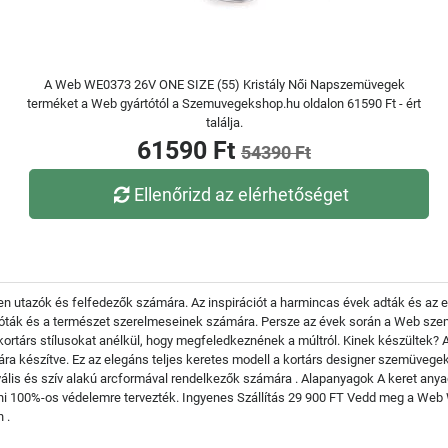
A Web WE0373 26V ONE SIZE (55) Kristály Női Napszemüvegek
terméket a Web gyártótól a Szemuvegekshop.hu oldalon 61590 Ft - ért
találja.
61590 Ft
54390 Ft
Ellenőrizd az elérhetőséget
 utazók és felfedezők számára. Az inspirációt a harmincas évek adták és az 
lóták és a természet szerelmeseinek számára. Persze az évek során a Web szem
 kortárs stílusokat anélkül, hogy megfeledkeznének a múltról. Kinek készült
a készítve. Ez az elegáns teljes keretes modell a kortárs designer szemüvegek l
ális és szív alakú arcformával rendelkezők számára . Alapanyagok A keret an
eni 100%-os védelemre tervezték. Ingyenes Szállítás 29 900 FT Vedd meg a Web 
 .