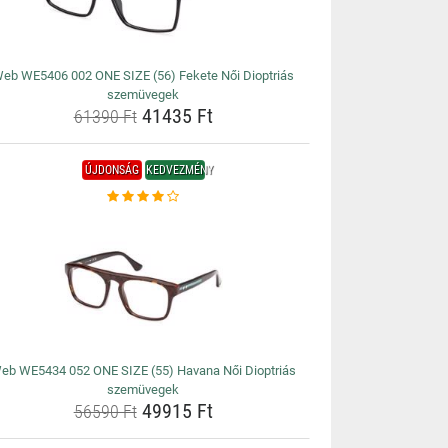
eb WE5406 002 ONE SIZE (56) Fekete Női Dioptriás
szemüvegek
41435 Ft
61390 Ft
ÚJDONSÁG
KEDVEZMÉNY
eb WE5434 052 ONE SIZE (55) Havana Női Dioptriás
szemüvegek
49915 Ft
56590 Ft