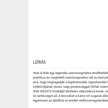
LEÍRÁS
Web A Web egy legendás szemüvegmárka rendíthetetlen
praktikus és megfelelő szemüvegmárka volt az első pi
arra, hogy megragadják a legdivatosabb, legszínesebb
kollekciójának részei, nagy gondossággal férfiak számár
Web WE0373 modelljét tökéletes választássá kerek, ov
és tartósságot ad. A lencséket a káros UV sugarak ell
egyenesen az ajtódhoz az eredeti védőcsomagolásában