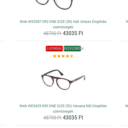
Web WE5387 092 ONE SIZE (50) Kék Unisex Dioptriás
W
szemüvegek
43035 Ft
48790 Ft
ÚJDONSÁG
KEDVEZMÉNY
Web WE5429 055 ONE SIZE (52) Havana Női Dioptriás
W
szemüvegek
43035 Ft
48790 Ft