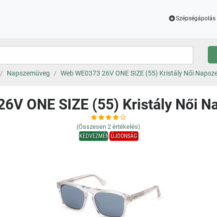
Szépségápolás 
Napszemüveg
Web WE0373 26V ONE SIZE (55) Kristály Női Naps
6V ONE SIZE (55) Kristály Női 
(Összesen
2
értékelés)
KEDVEZMÉNY
ÚJDONSÁG