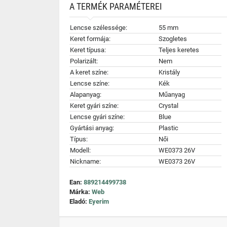
A TERMÉK PARAMÉTEREI
Lencse szélessége:
55 mm
Keret formája:
Szogletes
Keret típusa:
Teljes keretes
Polarizált:
Nem
A keret színe:
Kristály
Lencse színe:
Kék
Alapanyag:
Műanyag
Keret gyári színe:
Crystal
Lencse gyári színe:
Blue
Gyártási anyag:
Plastic
Típus:
Női
Modell:
WE0373 26V
Nickname:
WE0373 26V
Ean:
889214499738
Márka:
Web
Eladó:
Eyerim