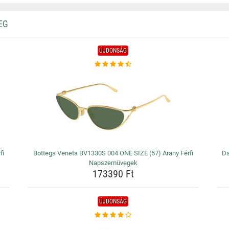
EG
ÚJDONSÁG
fi
Bottega Veneta BV1330S 004 ONE SIZE (57) Arany Férfi
Ds
Napszemüvegek
173390 Ft
ÚJDONSÁG