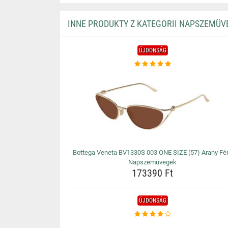
INNE PRODUKTY Z KATEGORII NAPSZEMÜV
ÚJDONSÁG
Bottega Veneta BV1330S 003 ONE SIZE (57) Arany Fér
Napszemüvegek
173390 Ft
ÚJDONSÁG