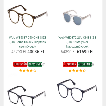
Web WE5387 050 ONE SIZE
Web WE0372 26V ONE SIZE
(50) Barna Unisex Dioptriás
(53) Kristály Női
szemüvegek
Napszemüvegek
43035 Ft
61590 Ft
48790 Ft
54390 Ft
ÚJDONSÁG
KEDVEZMÉNY
ÚJDONSÁG
KEDVEZMÉNY