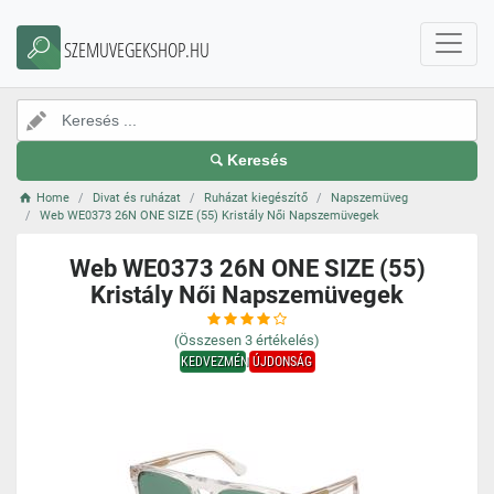
SZEMUVEGEKSHOP.HU
Keresés
Home
Divat és ruházat
Ruházat kiegészítő
Napszemüveg
Web WE0373 26N ONE SIZE (55) Kristály Női Napszemüvegek
Web WE0373 26N ONE SIZE (55)
Kristály Női Napszemüvegek
(Összesen
3
értékelés)
KEDVEZMÉNY
ÚJDONSÁG