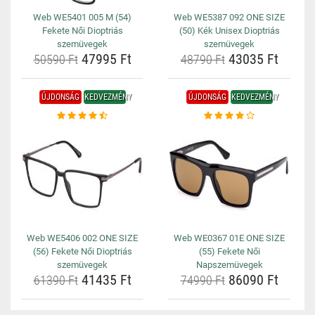
Web WE5401 005 M (54)
Web WE5387 092 ONE SIZE
Fekete Női Dioptriás
(50) Kék Unisex Dioptriás
szemüvegek
szemüvegek
47995 Ft
43035 Ft
50590 Ft
48790 Ft
ÚJDONSÁG
KEDVEZMÉNY
ÚJDONSÁG
KEDVEZMÉNY
Web WE5406 002 ONE SIZE
Web WE0367 01E ONE SIZE
(56) Fekete Női Dioptriás
(55) Fekete Női
szemüvegek
Napszemüvegek
41435 Ft
86090 Ft
61390 Ft
74990 Ft