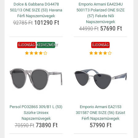
Dolce & Gabbana DG4478
Emporio Armani EA4234U
502/13 ONE SIZE (53) Havana
5001T3 Polarized ONE SIZE
Férfi Napszemüvegek
(57) Fekete Női
101290 Ft
92785 Ft
Napszemüvegek
57690 Ft
44990 Ft
ÚJDONSÁG
KEDVEZMÉNY
ÚJDONSÁG
Persol PO3286S 309/B1 L (53)
Emporio Armani EA2153
Szürke Unisex
301587 ONE SIZE (56) Ezüst
Napszemüvegek
Férfi Napszemüvegek
73890 Ft
57990 Ft
70590 Ft