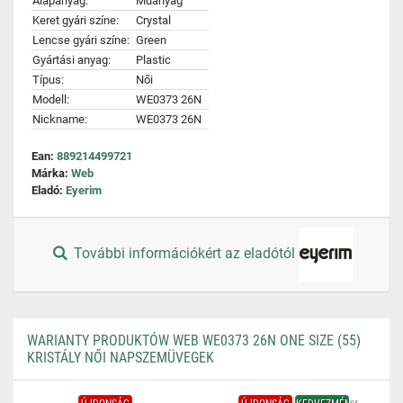
Alapanyag:
Műanyag
Keret gyári színe:
Crystal
Lencse gyári színe:
Green
Gyártási anyag:
Plastic
Típus:
Női
Modell:
WE0373 26N
Nickname:
WE0373 26N
Ean:
889214499721
Márka:
Web
Eladó:
Eyerim
További információkért az eladótól
WARIANTY PRODUKTÓW WEB WE0373 26N ONE SIZE (55)
KRISTÁLY NŐI NAPSZEMÜVEGEK