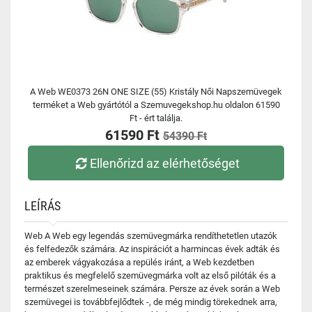
A Web WE0373 26N ONE SIZE (55) Kristály Női Napszemüvegek
terméket a Web gyártótól a Szemuvegekshop.hu oldalon 61590
Ft - ért találja.
61590 Ft
54390 Ft
Ellenőrizd az elérhetőséget
LEÍRÁS
Web A Web egy legendás szemüvegmárka rendíthetetlen utazók
és felfedezők számára. Az inspirációt a harmincas évek adták és
az emberek vágyakozása a repülés iránt, a Web kezdetben
praktikus és megfelelő szemüvegmárka volt az első pilóták és a
természet szerelmeseinek számára. Persze az évek során a Web
szemüvegei is továbbfejlődtek -, de még mindig törekednek arra,