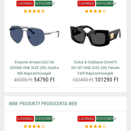
ÚJDONSÁG
KEDVEZMÉNY
ÚJDONSÁG
KEDVEZMÉNY
Emporio Armani EA2156
Dolce & Gabbana DG4479
300380 ONE SIZE (59) Szürke
501/87 ONE SIZE (55) Fekete
Női Napszemüvegek
Férfi Napszemüvegek
54790 Ft
101290 Ft
45090 Ft
102490 Ft
INNE PRODUKTY PRODUCENTA WEB
ÚJDONSÁG
KEDVEZMÉNY
ÚJDONSÁG
KEDVEZMÉNY