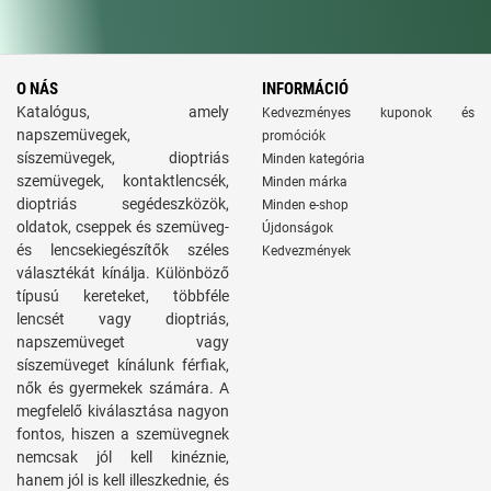
O NÁS
INFORMÁCIÓ
Katalógus, amely
Kedvezményes kuponok és
napszemüvegek,
promóciók
síszemüvegek, dioptriás
Minden kategória
szemüvegek, kontaktlencsék,
Minden márka
dioptriás segédeszközök,
Minden e-shop
oldatok, cseppek és szemüveg-
Újdonságok
és lencsekiegészítők széles
Kedvezmények
választékát kínálja. Különböző
típusú kereteket, többféle
lencsét vagy dioptriás,
napszemüveget vagy
síszemüveget kínálunk férfiak,
nők és gyermekek számára. A
megfelelő kiválasztása nagyon
fontos, hiszen a szemüvegnek
nemcsak jól kell kinéznie,
hanem jól is kell illeszkednie, és