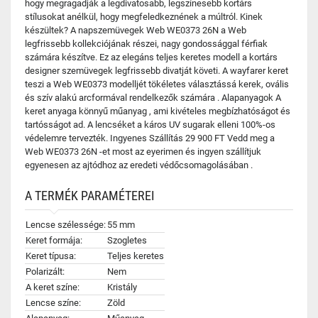
hogy megragadják a legdivatosabb, legszínesebb kortárs
stílusokat anélkül, hogy megfeledkeznének a múltról. Kinek
készültek? A napszemüvegek Web WE0373 26N a Web
legfrissebb kollekciójának részei, nagy gondossággal férfiak
számára készítve. Ez az elegáns teljes keretes modell a kortárs
designer szemüvegek legfrissebb divatját követi. A wayfarer keret
teszi a Web WE0373 modelljét tökéletes választássá kerek, ovális
és szív alakú arcformával rendelkezők számára . Alapanyagok A
keret anyaga könnyű műanyag , ami kivételes megbízhatóságot és
tartósságot ad. A lencséket a káros UV sugarak elleni 100%-os
védelemre tervezték. Ingyenes Szállítás 29 900 FT Vedd meg a
Web WE0373 26N -et most az eyerimen és ingyen szállítjuk
egyenesen az ajtódhoz az eredeti védőcsomagolásában .
A TERMÉK PARAMÉTEREI
Lencse szélessége:
55 mm
Keret formája:
Szogletes
Keret típusa:
Teljes keretes
Polarizált:
Nem
A keret színe:
Kristály
Lencse színe:
Zöld