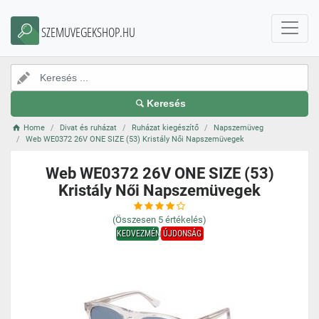
SZEMUVEGEKSHOP.HU
Keresés
Home
Divat és ruházat
Ruházat kiegészítő
Napszemüveg
Web WE0372 26V ONE SIZE (53) Kristály Női Napszemüvegek
Web WE0372 26V ONE SIZE (53)
Kristály Női Napszemüvegek
(Összesen
5
értékelés)
KEDVEZMÉNY
ÚJDONSÁG