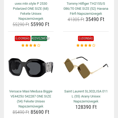
uvex mtn style P 2530
Tommy Hilfiger TH2155/S
Polarized ONE SIZE (68)
086/70 ONE SIZE (52) Havana
Fekete Unisex
Férfi Napszemüvegek
35490 Ft
Napszemüvegek
41305 Ft
55990 Ft
55290 Ft
ÚJDONSÁG
KEDVEZMÉNY
ÚJDONSÁG
Versace Maxi Medusa Biggie
Saint Laurent SL302LISA 011
VE4425U 542287 ONE SIZE
L (55) Arany Unisex
(54) Fekete Unisex
Napszemüvegek
128390 Ft
Napszemüvegek
85690 Ft
85490 Ft