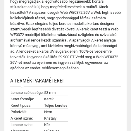
hogy megragadják a legdivatosabb, legszínesebb kortárs
stílusokat anélkül, hogy megfeledkeznének a múltról. Kinek
készültek? A napszemüvegek Web WE0372 26V a Web legfrissebb
kollekciójának részei, nagy gondossággal férfiak számára
készítve. Ez az elegáns teljes keretes modell a kortárs designer
szemüvegek legfrissebb divatját követi. A kerek keret teszi a Web
WE0372 modelljét tökéletes választássá szögletes és szív alakú
arcformával rendelkezők számára . Alapanyagok A keret anyaga
könnyű műanyag , ami kivételes megbízhatóságot és tartósságot
ad. A lencséket a káros UV sugarak elleni 100%-os védelemre
tervezték. Ingyenes Szállítás 29 900 FT Vedd meg a Web WE0372
26V -et most az eyerimen és ingyen szállítjuk egyenesen az
ajtódhoz az eredeti védőcsomagolásában .
A TERMÉK PARAMÉTEREI
Lencse szélessége:
53 mm
Keret formája:
Kerek
Keret típusa:
Teljes keretes
Polarizált:
Nem
A keret színe:
Kristály
Lencse színe:
Kék