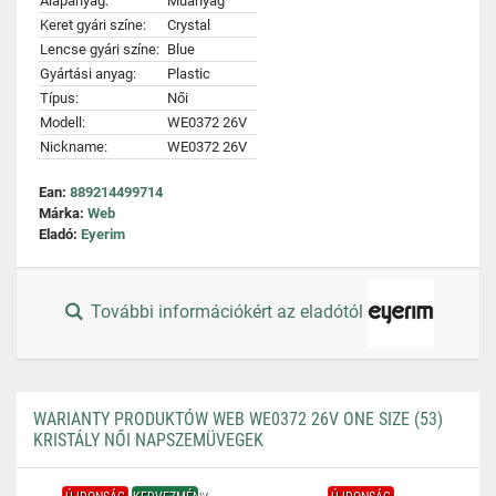
Alapanyag:
Műanyag
Keret gyári színe:
Crystal
Lencse gyári színe:
Blue
Gyártási anyag:
Plastic
Típus:
Női
Modell:
WE0372 26V
Nickname:
WE0372 26V
Ean:
889214499714
Márka:
Web
Eladó:
Eyerim
További információkért az eladótól
WARIANTY PRODUKTÓW WEB WE0372 26V ONE SIZE (53)
KRISTÁLY NŐI NAPSZEMÜVEGEK