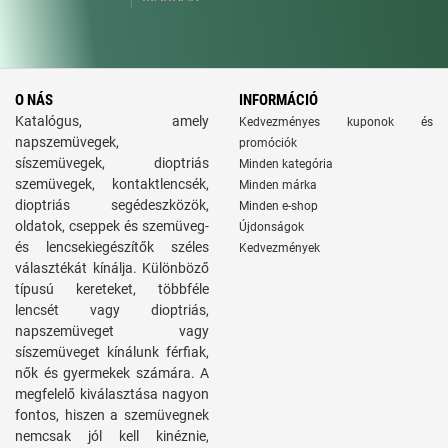
O NÁS
INFORMÁCIÓ
Katalógus, amely
Kedvezményes kuponok és
napszemüvegek,
promóciók
síszemüvegek, dioptriás
Minden kategória
szemüvegek, kontaktlencsék,
Minden márka
dioptriás segédeszközök,
Minden e-shop
oldatok, cseppek és szemüveg-
Újdonságok
és lencsekiegészítők széles
Kedvezmények
választékát kínálja. Különböző
típusú kereteket, többféle
lencsét vagy dioptriás,
napszemüveget vagy
síszemüveget kínálunk férfiak,
nők és gyermekek számára. A
megfelelő kiválasztása nagyon
fontos, hiszen a szemüvegnek
nemcsak jól kell kinéznie,