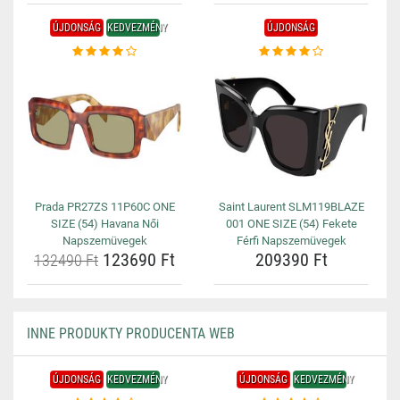
ÚJDONSÁG
KEDVEZMÉNY
ÚJDONSÁG
Prada PR27ZS 11P60C ONE
Saint Laurent SLM119BLAZE
SIZE (54) Havana Női
001 ONE SIZE (54) Fekete
Napszemüvegek
Férfi Napszemüvegek
123690 Ft
209390 Ft
132490 Ft
INNE PRODUKTY PRODUCENTA WEB
ÚJDONSÁG
KEDVEZMÉNY
ÚJDONSÁG
KEDVEZMÉNY