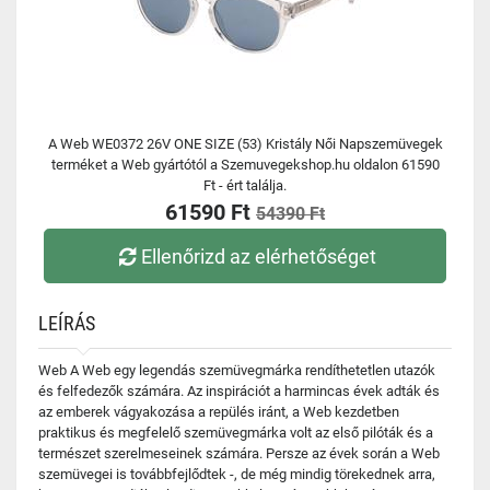
A Web WE0372 26V ONE SIZE (53) Kristály Női Napszemüvegek
terméket a Web gyártótól a Szemuvegekshop.hu oldalon 61590
Ft - ért találja.
61590 Ft
54390 Ft
Ellenőrizd az elérhetőséget
LEÍRÁS
Web A Web egy legendás szemüvegmárka rendíthetetlen utazók
és felfedezők számára. Az inspirációt a harmincas évek adták és
az emberek vágyakozása a repülés iránt, a Web kezdetben
praktikus és megfelelő szemüvegmárka volt az első pilóták és a
természet szerelmeseinek számára. Persze az évek során a Web
szemüvegei is továbbfejlődtek -, de még mindig törekednek arra,