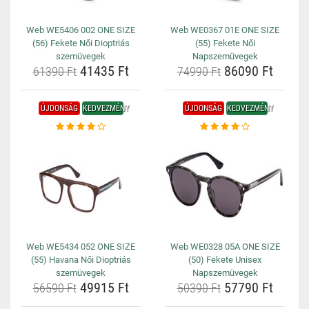
Web WE5406 002 ONE SIZE
Web WE0367 01E ONE SIZE
(56) Fekete Női Dioptriás
(55) Fekete Női
szemüvegek
Napszemüvegek
41435 Ft
86090 Ft
61390 Ft
74990 Ft
ÚJDONSÁG
KEDVEZMÉNY
ÚJDONSÁG
KEDVEZMÉNY
Web WE5434 052 ONE SIZE
Web WE0328 05A ONE SIZE
(55) Havana Női Dioptriás
(50) Fekete Unisex
szemüvegek
Napszemüvegek
49915 Ft
57790 Ft
56590 Ft
50390 Ft