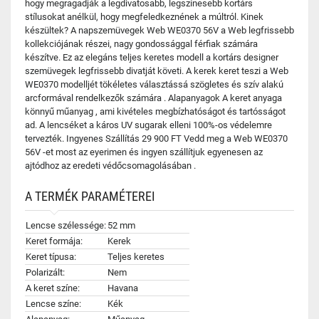
hogy megragadják a legdivatosabb, legszínesebb kortárs
stílusokat anélkül, hogy megfeledkeznének a múltról. Kinek
készültek? A napszemüvegek Web WE0370 56V a Web legfrissebb
kollekciójának részei, nagy gondossággal férfiak számára
készítve. Ez az elegáns teljes keretes modell a kortárs designer
szemüvegek legfrissebb divatját követi. A kerek keret teszi a Web
WE0370 modelljét tökéletes választássá szögletes és szív alakú
arcformával rendelkezők számára . Alapanyagok A keret anyaga
könnyű műanyag , ami kivételes megbízhatóságot és tartósságot
ad. A lencséket a káros UV sugarak elleni 100%-os védelemre
tervezték. Ingyenes Szállítás 29 900 FT Vedd meg a Web WE0370
56V -et most az eyerimen és ingyen szállítjuk egyenesen az
ajtódhoz az eredeti védőcsomagolásában .
A TERMÉK PARAMÉTEREI
Lencse szélessége:
52 mm
Keret formája:
Kerek
Keret típusa:
Teljes keretes
Polarizált:
Nem
A keret színe:
Havana
Lencse színe:
Kék