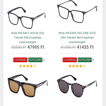
Web WE5401 005 M (54)
Web WE5406 002 ONE SIZE
Fekete Női Dioptriás
(56) Fekete Női Dioptriás
szemüvegek
szemüvegek
47995 Ft
41435 Ft
50590 Ft
61390 Ft
ÚJDONSÁG
KEDVEZMÉNY
ÚJDONSÁG
KEDVEZMÉNY