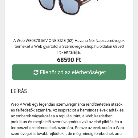
A Web WE0370 56V ONE SIZE (52) Havana Női Napszemüvegek
terméket a Web gyártótól a Szemuvegekshop.hu oldalon 68590
Ft - ért találja.
68590 Ft
Ellenőrizd az elérhetőséget
LEÍRÁS
Web A Web egy legendás szemüvegmárka rendíthetetlen utazók
és felfedezők számára. Az inspirációt a harmincas évek adták és
az emberek vágyakozása a repülés iránt, a Web kezdetben
praktikus és megfelelő szemüvegmárka volt az első pilóták és a
természet szerelmeseinek számára. Persze az évek során a Web
szemüvegei is továbbfejlődtek -, de még mindig törekednek arra,