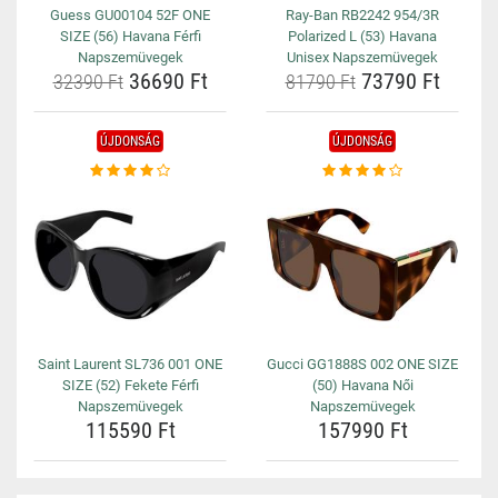
Guess GU00104 52F ONE
Ray-Ban RB2242 954/3R
SIZE (56) Havana Férfi
Polarized L (53) Havana
Napszemüvegek
Unisex Napszemüvegek
36690 Ft
73790 Ft
32390 Ft
81790 Ft
ÚJDONSÁG
ÚJDONSÁG
Saint Laurent SL736 001 ONE
Gucci GG1888S 002 ONE SIZE
SIZE (52) Fekete Férfi
(50) Havana Női
Napszemüvegek
Napszemüvegek
115590 Ft
157990 Ft