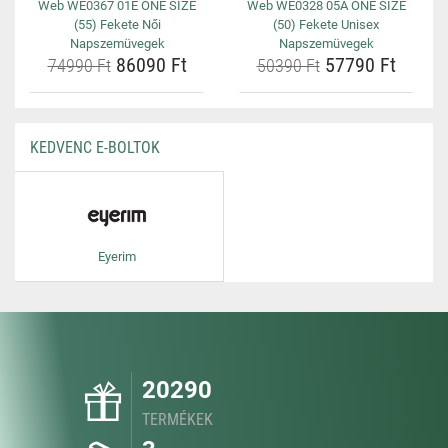
Web WE0367 01E ONE SIZE
Web WE0328 05A ONE SIZE
(55) Fekete Női
(50) Fekete Unisex
Napszemüvegek
Napszemüvegek
86090 Ft
57790 Ft
74990 Ft
50390 Ft
KEDVENC E-BOLTOK
Eyerim
20290
TERMÉKEK