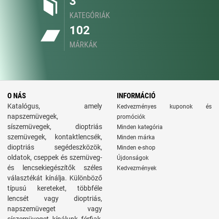
3
KATEGÓRIÁK
102
MÁRKÁK
O NÁS
INFORMÁCIÓ
Katalógus, amely
Kedvezményes kuponok és
napszemüvegek,
promóciók
síszemüvegek, dioptriás
Minden kategória
szemüvegek, kontaktlencsék,
Minden márka
dioptriás segédeszközök,
Minden e-shop
oldatok, cseppek és szemüveg-
Újdonságok
és lencsekiegészítők széles
Kedvezmények
választékát kínálja. Különböző
típusú kereteket, többféle
lencsét vagy dioptriás,
napszemüveget vagy