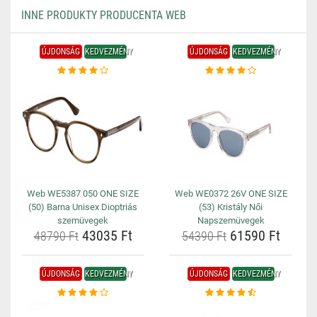
INNE PRODUKTY PRODUCENTA WEB
ÚJDONSÁG
KEDVEZMÉNY
ÚJDONSÁG
KEDVEZMÉNY
Web WE5387 050 ONE SIZE
Web WE0372 26V ONE SIZE
(50) Barna Unisex Dioptriás
(53) Kristály Női
szemüvegek
Napszemüvegek
43035 Ft
61590 Ft
48790 Ft
54390 Ft
ÚJDONSÁG
KEDVEZMÉNY
ÚJDONSÁG
KEDVEZMÉNY