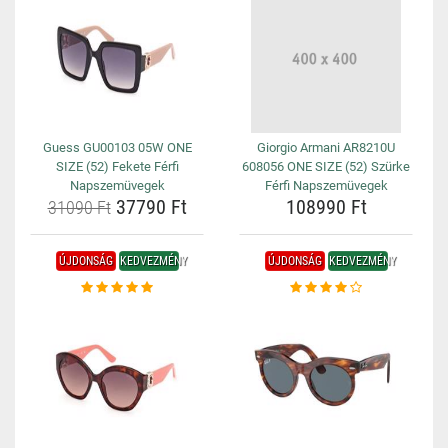
Guess GU00103 05W ONE
Giorgio Armani AR8210U
SIZE (52) Fekete Férfi
608056 ONE SIZE (52) Szürke
Napszemüvegek
Férfi Napszemüvegek
37790 Ft
108990 Ft
31090 Ft
ÚJDONSÁG
KEDVEZMÉNY
ÚJDONSÁG
KEDVEZMÉNY