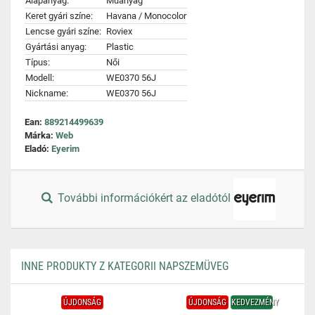
Alapanyag:
Műanyag
Keret gyári színe:
Havana / Monocolor
Lencse gyári színe:
Roviex
Gyártási anyag:
Plastic
Típus:
Női
Modell:
WE0370 56J
Nickname:
WE0370 56J
Ean:
889214499639
Márka:
Web
Eladó:
Eyerim
További információkért az eladótól
INNE PRODUKTY Z KATEGORII NAPSZEMÜVEG
ÚJDONSÁG
ÚJDONSÁG
KEDVEZMÉNY