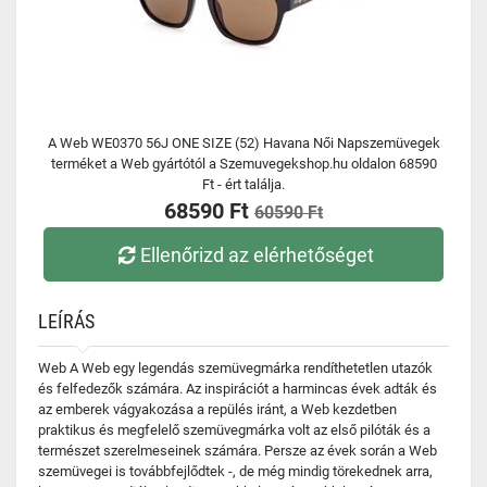
A Web WE0370 56J ONE SIZE (52) Havana Női Napszemüvegek
terméket a Web gyártótól a Szemuvegekshop.hu oldalon 68590
Ft - ért találja.
68590 Ft
60590 Ft
Ellenőrizd az elérhetőséget
LEÍRÁS
Web A Web egy legendás szemüvegmárka rendíthetetlen utazók
és felfedezők számára. Az inspirációt a harmincas évek adták és
az emberek vágyakozása a repülés iránt, a Web kezdetben
praktikus és megfelelő szemüvegmárka volt az első pilóták és a
természet szerelmeseinek számára. Persze az évek során a Web
szemüvegei is továbbfejlődtek -, de még mindig törekednek arra,