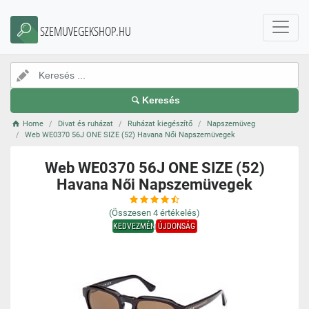
SZEMUVEGEKSHOP.HU
Keresés
Home
Divat és ruházat
Ruházat kiegészítő
Napszemüveg
Web WE0370 56J ONE SIZE (52) Havana Női Napszemüvegek
Web WE0370 56J ONE SIZE (52)
Havana Női Napszemüvegek
(Összesen
4
értékelés)
KEDVEZMÉNY
ÚJDONSÁG