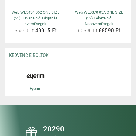
Web WE5434 052 ONE SIZE
Web WE0370 05A ONE SIZE
(55) Havana Női Dioptriás
(52) Fekete Női
szemüvegek
Napszemüvegek
49915 Ft
68590 Ft
56590 Ft
60590 Ft
KEDVENC E-BOLTOK
Eyerim
20290