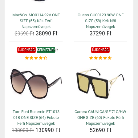
Max&Co. MO0114 92V ONE
Guess GU00123 90W ONE
SIZE (55) Kék Férfi
SIZE (58) Kék Női
Napszemüvegek
Napszemüvegek
38090 Ft
37290 Ft
29690 Ft
ÚJDONSÁG
KEDVEZMÉNY
ÚJDONSÁG
Tom Ford Rosemin FT1013
Carrera CAUNICA/SE 71C/HW
01B ONE SIZE (64) Fekete
ONE SIZE (60) Fekete Férfi
Férfi Napszemüvegek
Napszemüvegek
130990 Ft
52690 Ft
138000 Ft