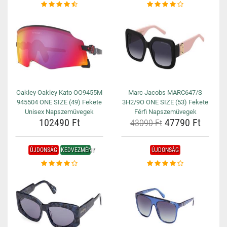
Oakley Oakley Kato OO9455M
Marc Jacobs MARC647/S
945504 ONE SIZE (49) Fekete
3H2/9O ONE SIZE (53) Fekete
Unisex Napszemüvegek
Férfi Napszemüvegek
102490 Ft
47790 Ft
43090 Ft
ÚJDONSÁG
KEDVEZMÉNY
ÚJDONSÁG