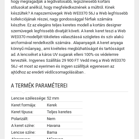
hogy megragadják a legdivatosabb, legszínesebb kortárs
stílusokat anélkül, hogy megfeledkeznének a múltról. Kinek
készültek? A napszemüvegek Web WE0370 56J a Web legfrissebb
kollekciójának részei, nagy gondossággal férfiak számára
készítve. Ez az elegáns teljes keretes modell a kortárs designer
szemüvegek legfrissebb divatját követi. A kerek keret teszi a Web
WE0370 modelljét tökéletes választássá szögletes és szív alakú
arcformával rendelkezők számára . Alapanyagok A keret anyaga
könnyű műanyag , ami kivételes megbízhatóságot és tartósságot
ad. A lencséket a káros UV sugarak elleni 100%-os védelemre
tervezték. Ingyenes Szállítás 29 900 FT Vedd meg a Web WE0370
56J -et most az eyerimen és ingyen szállítjuk egyenesen az
ajtódhoz az eredeti védőcsomagolásában .
A TERMÉK PARAMÉTEREI
Lencse szélessége:
52 mm
Keret formája:
Kerek
Keret típusa:
Teljes keretes
Polarizált:
Nem
A keret színe:
Havana
Lencse színe:
Barna