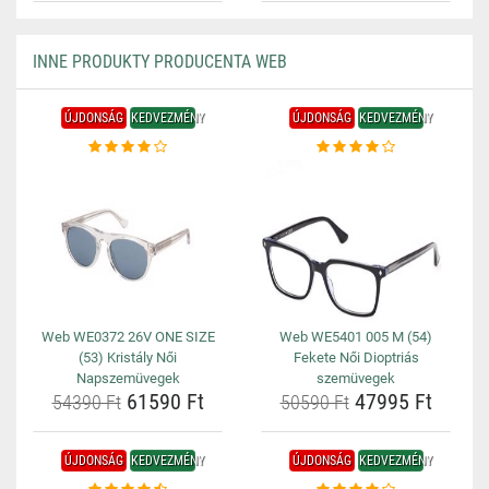
INNE PRODUKTY PRODUCENTA WEB
ÚJDONSÁG
KEDVEZMÉNY
ÚJDONSÁG
KEDVEZMÉNY
Web WE0372 26V ONE SIZE
Web WE5401 005 M (54)
(53) Kristály Női
Fekete Női Dioptriás
Napszemüvegek
szemüvegek
61590 Ft
47995 Ft
54390 Ft
50590 Ft
ÚJDONSÁG
KEDVEZMÉNY
ÚJDONSÁG
KEDVEZMÉNY