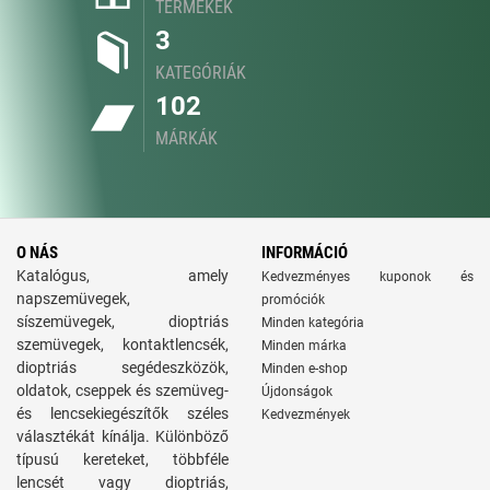
TERMÉKEK
3
KATEGÓRIÁK
102
MÁRKÁK
O NÁS
INFORMÁCIÓ
Katalógus, amely
Kedvezményes kuponok és
napszemüvegek,
promóciók
síszemüvegek, dioptriás
Minden kategória
szemüvegek, kontaktlencsék,
Minden márka
dioptriás segédeszközök,
Minden e-shop
oldatok, cseppek és szemüveg-
Újdonságok
és lencsekiegészítők széles
Kedvezmények
választékát kínálja. Különböző
típusú kereteket, többféle
lencsét vagy dioptriás,