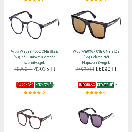
Web WE5387 092 ONE SIZE
Web WE0367 01E ONE SIZE
(50) Kék Unisex Dioptriás
(55) Fekete Női
szemüvegek
Napszemüvegek
43035 Ft
86090 Ft
48790 Ft
74990 Ft
ÚJDONSÁG
KEDVEZMÉNY
ÚJDONSÁG
KEDVEZMÉNY