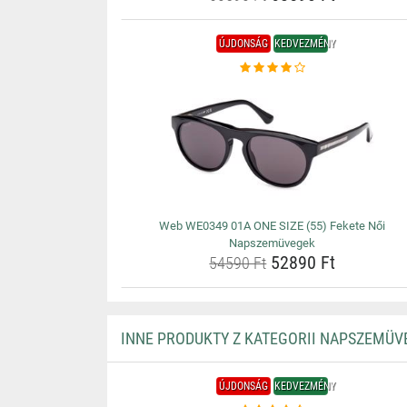
ÚJDONSÁG
KEDVEZMÉNY
Web WE0349 01A ONE SIZE (55) Fekete Női
Napszemüvegek
52890 Ft
54590 Ft
INNE PRODUKTY Z KATEGORII NAPSZEMÜV
ÚJDONSÁG
KEDVEZMÉNY