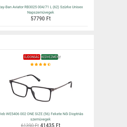
Ray-Ban Aviator RB3025 004/71 L (62) Szürke Unisex
Napszemüvegek
57790 Ft
ÚJDONSÁG
KEDVEZMÉNY
eb WE5406 002 ONE SIZE (56) Fekete Női Dioptriás
szemüvegek
41435 Ft
61390 Ft