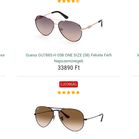
sex
Guess GU7885-H 05B ONE SIZE (58) Fekete Férfi
V
Napszemüvegek
33890 Ft
ÚJDONSÁG