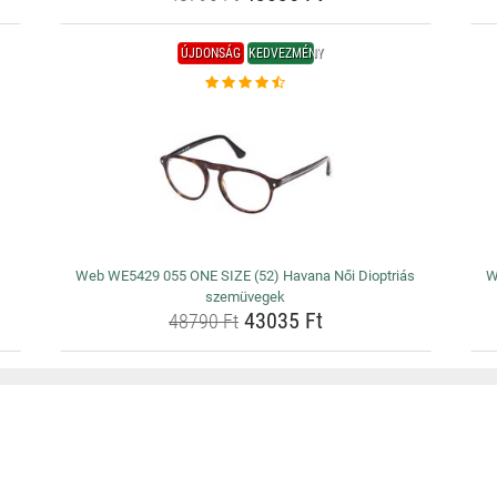
ÚJDONSÁG
KEDVEZMÉNY
Web WE5429 055 ONE SIZE (52) Havana Női Dioptriás
W
szemüvegek
43035 Ft
48790 Ft