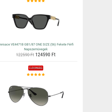
ersace VE4471B GB1/87 ONE SIZE (56) Fekete Férfi
Napszemüvegek
124590 Ft
122590 Ft
ÚJDONSÁG