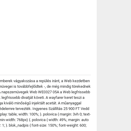
emberek vágyakozása a repülés iránt, a Web kezdetben
üvegei is továbbfejlődtek -, de még mindig törekednek
ek? A napszemüvegek Web WE0327 05A a Web legfrissebb
egfrissebb divatját követi. A wayfarer keret teszi a
a kiváló minőségű injektált acetát. A műanyaggal
delemre tervezték. Ingyenes Szállítás 25 900 FT Vedd
 table; width: 100%; }. polovica { margin: 3vh 0; text-
 (min-width: 768px) {. polovica { width: 49%; margin: auto
der: 1; }. blok_nadpis { font-size: 150%; font-weight: 600;