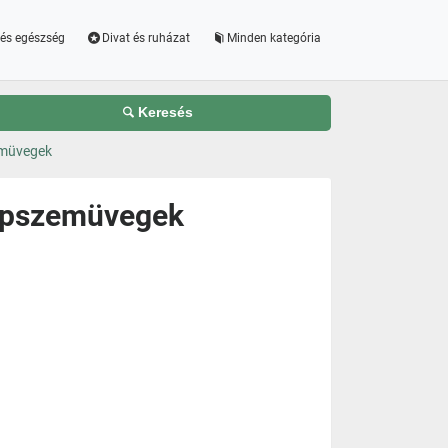
és egészség
Divat és ruházat
Minden kategória
Keresés
emüvegek
apszemüvegek