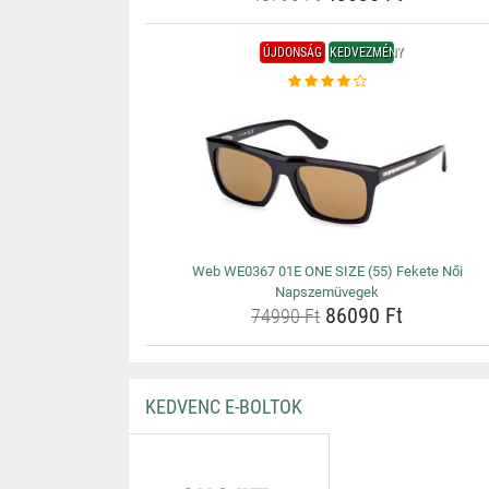
ÚJDONSÁG
KEDVEZMÉNY
Web WE0367 01E ONE SIZE (55) Fekete Női
Napszemüvegek
86090 Ft
74990 Ft
KEDVENC E-BOLTOK