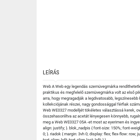
LEÍRÁS
Web A Web egy legendás szemüvegmárka rendíthetetlen
praktikus és megfelelő szemüvegmárka volt az első pi
arra, hogy megragadják a legdivatosabb, legszínesebb
kollekciójának részei, nagy gondossággal férfiak számár
Web WE0327 modelljét tökéletes választássá kerek, ová
összehasonlítva az acetát lényegesen könnyebb, rugal
meg a Web WE0327 05A -et most az eyerimen és ingyen sz
align: justify; }. blok_nadpis { font-size: 150%; font-wei
0; }. riadok { margin: 3vh 0; display: flex; flex-flow: row; 
text-align: left; text-align-last: left; } }