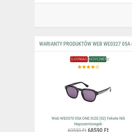
WARIANTY PRODUKTÓW WEB WE0327 05A O
ÚJDONSÁG
KEDVEZMÉNY
Web WE0370 05A ONE SIZE (52) Fekete Női
Napszemüvegek
68590 Ft
60590 Ft