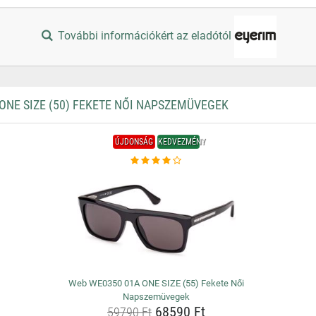
További információkért az eladótól
NE SIZE (50) FEKETE NŐI NAPSZEMÜVEGEK
ÚJDONSÁG
KEDVEZMÉNY
Web WE0350 01A ONE SIZE (55) Fekete Női
Napszemüvegek
68590 Ft
59790 Ft