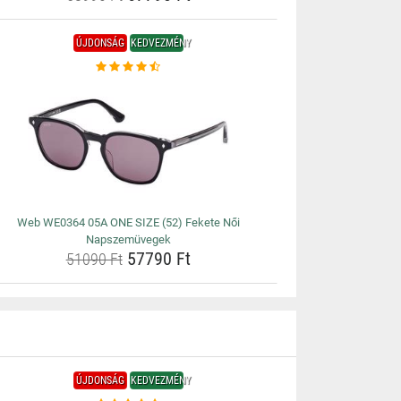
ÚJDONSÁG
KEDVEZMÉNY
Web WE0364 05A ONE SIZE (52) Fekete Női
Napszemüvegek
57790 Ft
51090 Ft
ÚJDONSÁG
KEDVEZMÉNY