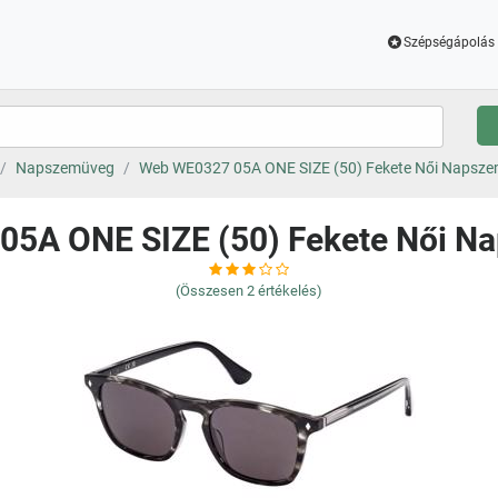
Szépségápolás 
Napszemüveg
Web WE0327 05A ONE SIZE (50) Fekete Női Napsz
05A ONE SIZE (50) Fekete Női N
(Összesen
2
értékelés)