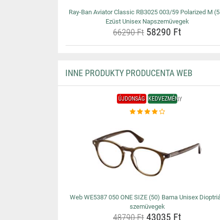
Ray-Ban Aviator Classic RB3025 003/59 Polarized M (5
Ezüst Unisex Napszemüvegek
58290 Ft
66290 Ft
INNE PRODUKTY PRODUCENTA WEB
ÚJDONSÁG
KEDVEZMÉNY
Web WE5387 050 ONE SIZE (50) Barna Unisex Dioptri
szemüvegek
43035 Ft
48790 Ft