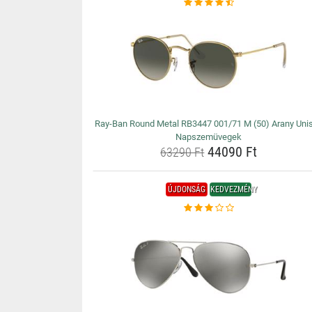
Ray-Ban Round Metal RB3447 001/71 M (50) Arany Uni
Napszemüvegek
44090 Ft
63290 Ft
ÚJDONSÁG
KEDVEZMÉNY