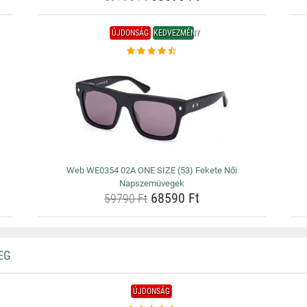
ÚJDONSÁG
KEDVEZMÉNY
Web WE0354 02A ONE SIZE (53) Fekete Női
Napszemüvegek
68590 Ft
59790 Ft
EG
ÚJDONSÁG