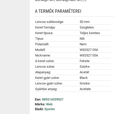
A TERMÉK PARAMÉTEREI
Lencse szélessége:
50 mm
Keret formája:
Szogletes
Keret típusa:
Teljes keretes
Típus:
Női
Polarizált:
Nem
Modell:
WE0327 05A
Nickname:
WE0327 05A
A keret színe:
Fekete
Lencse színe:
Szürke
Alapanyag:
Acetát
Keret gyári színe:
Black
Lencse gyári színe:
Smoke
Gyártási anyag:
Acetate
Ean:
889214339027
Márka:
Web
Eladó:
Eyerim