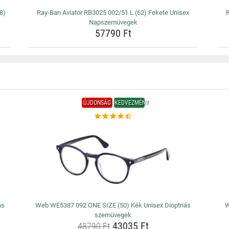
8)
Ray-Ban Aviator RB3025 002/51 L (62) Fekete Unisex
Napszemüvegek
57790 Ft
ÚJDONSÁG
KEDVEZMÉNY
ás
Web WE5387 092 ONE SIZE (50) Kék Unisex Dioptriás
W
szemüvegek
43035 Ft
48790 Ft