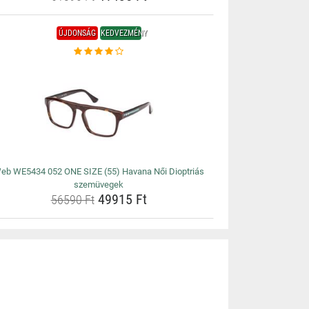
ÚJDONSÁG
KEDVEZMÉNY
eb WE5434 052 ONE SIZE (55) Havana Női Dioptriás
szemüvegek
49915 Ft
56590 Ft