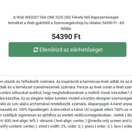
A Web WE0327 05A ONE SIZE (50) Fekete Női Napszemüvegek
terméket a Web gyártótól a Szemuvegekshop.hu oldalon 54390 Ft - ért
találja.
54390 Ft
Ellenőrizd az elérhetőséget
 utazók és felfedezők számára. Az inspirációt a harmincas évek adták és az 
lóták és a természet szerelmeseinek számára. Persze az évek során a Web szem
 kortárs stílusokat anélkül, hogy megfeledkeznének a múltról. Kinek készült
a készítve. Ez az elegáns teljes keretes modell a kortárs designer szemüvegek l
lis és szív alakú arcformával rendelkezők számára. Alapanyagok A keret anyag
masabb és 100% hipoallergén. A lencséket a káros UV sugarak elleni 100%-os vé
állítjuk egyenesen az ajtódhoz az eredeti védőcsomagolásában. .riadok { display:
ght: 600; text-align: left; }. obrazok { text-align: center; } @media only screen and
justify-content: center; }. stred { width: 2%; order: 2; }. pravo { order: 3; }. lavo { or