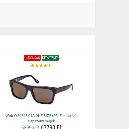
ÚJDONSÁG
KEDVEZMÉNY
Web WE0343 01A ONE SIZE (56) Fekete Női
Napszemüvegek
67790 Ft
58990 Ft