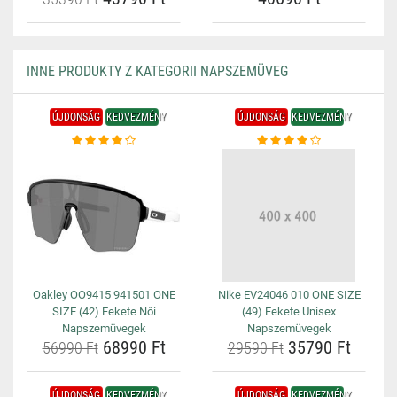
INNE PRODUKTY Z KATEGORII NAPSZEMÜVEG
ÚJDONSÁG
KEDVEZMÉNY
ÚJDONSÁG
KEDVEZMÉNY
Oakley OO9415 941501 ONE
Nike EV24046 010 ONE SIZE
SIZE (42) Fekete Női
(49) Fekete Unisex
Napszemüvegek
Napszemüvegek
68990 Ft
35790 Ft
56990 Ft
29590 Ft
ÚJDONSÁG
KEDVEZMÉNY
ÚJDONSÁG
KEDVEZMÉNY