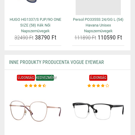
HUGO HG1337/S PJP/9O ONE
Persol PO3355S 24/GG L (54)
SIZE (58) Kék Női
Havana Unisex
Napszemüvegek
Napszemüvegek
38790 Ft
110590 Ft
32490 Ft
111890 Ft
INNE PRODUKTY PRODUCENTA VOGUE EYEWEAR
ÚJDONSÁG
KEDVEZMÉNY
ÚJDONSÁG