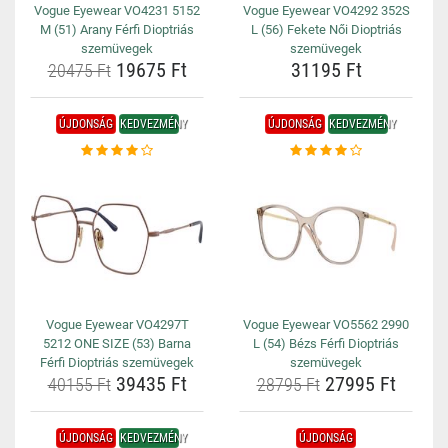
Vogue Eyewear VO4231 5152
Vogue Eyewear VO4292 352S
M (51) Arany Férfi Dioptriás
L (56) Fekete Női Dioptriás
szemüvegek
szemüvegek
19675 Ft
31195 Ft
20475 Ft
ÚJDONSÁG
KEDVEZMÉNY
ÚJDONSÁG
KEDVEZMÉNY
Vogue Eyewear VO4297T
Vogue Eyewear VO5562 2990
5212 ONE SIZE (53) Barna
L (54) Bézs Férfi Dioptriás
Férfi Dioptriás szemüvegek
szemüvegek
39435 Ft
27995 Ft
40155 Ft
28795 Ft
ÚJDONSÁG
KEDVEZMÉNY
ÚJDONSÁG