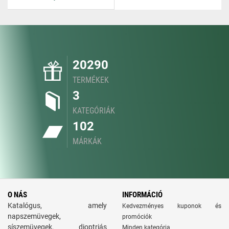
20290
TERMÉKEK
3
KATEGÓRIÁK
102
MÁRKÁK
O NÁS
INFORMÁCIÓ
Katalógus, amely
Kedvezményes kuponok és
napszemüvegek,
promóciók
síszemüvegek, dioptriás
Minden kategória