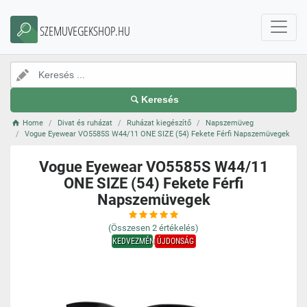
SZEMUVEGEKSHOP.HU
Keresés
Home
Divat és ruházat
Ruházat kiegészítő
Napszemüveg
Vogue Eyewear VO5585S W44/11 ONE SIZE (54) Fekete Férfi Napszemüvegek
Vogue Eyewear VO5585S W44/11
ONE SIZE (54) Fekete Férfi
Napszemüvegek
(Összesen
2
értékelés)
KEDVEZMÉNY
ÚJDONSÁG