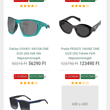
Oakley OO9431 943108 ONE
Prada PR26ZS 16K08Z ONE
SIZE (60) Kék Női
SIZE (55) Fekete Férfi
Napszemüvegek
Napszemüvegek
56290 Ft
123490 Ft
50215 Ft
123790 Ft
ÚJDONSÁG
KEDVEZMÉNY
ÚJDONSÁG
KEDVEZMÉNY