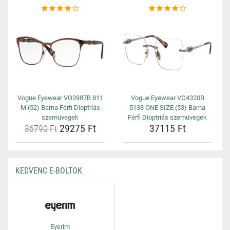
Vogue Eyewear VO3987B 811
Vogue Eyewear VO4320B
M (52) Barna Férfi Dioptriás
5138 ONE SIZE (53) Barna
szemüvegek
Férfi Dioptriás szemüvegek
29275 Ft
37115 Ft
36790 Ft
KEDVENC E-BOLTOK
Eyerim