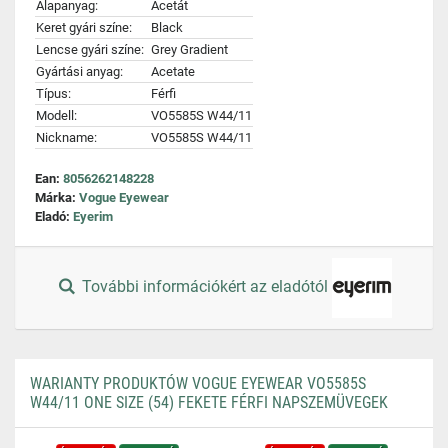
Alapanyag:
Acetát
Keret gyári színe:
Black
Lencse gyári színe:
Grey Gradient
Gyártási anyag:
Acetate
Típus:
Férfi
Modell:
VO5585S W44/11
Nickname:
VO5585S W44/11
Ean:
8056262148228
Márka:
Vogue Eyewear
Eladó:
Eyerim
További információkért az eladótól
WARIANTY PRODUKTÓW VOGUE EYEWEAR VO5585S
W44/11 ONE SIZE (54) FEKETE FÉRFI NAPSZEMÜVEGEK