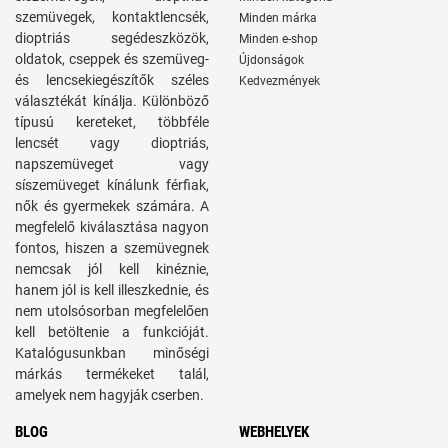
szemüvegek, kontaktlencsék,
Minden márka
dioptriás segédeszközök,
Minden e-shop
oldatok, cseppek és szemüveg-
Újdonságok
és lencsekiegészítők széles
Kedvezmények
választékát kínálja. Különböző
típusú kereteket, többféle
lencsét vagy dioptriás,
napszemüveget vagy
síszemüveget kínálunk férfiak,
nők és gyermekek számára. A
megfelelő kiválasztása nagyon
fontos, hiszen a szemüvegnek
nemcsak jól kell kinéznie,
hanem jól is kell illeszkednie, és
nem utolsósorban megfelelően
kell betöltenie a funkcióját.
Katalógusunkban minőségi
márkás termékeket talál,
amelyek nem hagyják cserben.
BLOG
WEBHELYEK