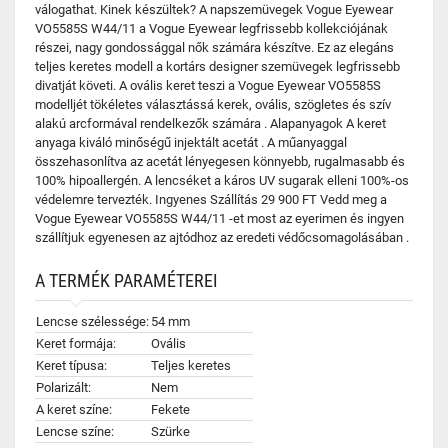
válogathat. Kinek készültek? A napszemüvegek Vogue Eyewear
VO5585S W44/11 a Vogue Eyewear legfrissebb kollekciójának
részei, nagy gondossággal nők számára készítve. Ez az elegáns
teljes keretes modell a kortárs designer szemüvegek legfrissebb
divatját követi. A ovális keret teszi a Vogue Eyewear VO5585S
modelljét tökéletes választássá kerek, ovális, szögletes és szív
alakú arcformával rendelkezők számára . Alapanyagok A keret
anyaga kiváló minőségű injektált acetát . A műanyaggal
összehasonlítva az acetát lényegesen könnyebb, rugalmasabb és
100% hipoallergén. A lencséket a káros UV sugarak elleni 100%-os
védelemre tervezték. Ingyenes Szállítás 29 900 FT Vedd meg a
Vogue Eyewear VO5585S W44/11 -et most az eyerimen és ingyen
szállítjuk egyenesen az ajtódhoz az eredeti védőcsomagolásában .
A TERMÉK PARAMÉTEREI
Lencse szélessége:
54 mm
Keret formája:
Ovális
Keret típusa:
Teljes keretes
Polarizált:
Nem
A keret színe:
Fekete
Lencse színe:
Szürke