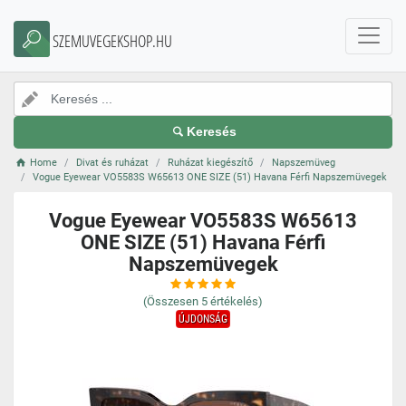
SZEMUVEGEKSHOP.HU
Keresés
Home
Divat és ruházat
Ruházat kiegészítő
Napszemüveg
Vogue Eyewear VO5583S W65613 ONE SIZE (51) Havana Férfi Napszemüvegek
Vogue Eyewear VO5583S W65613
ONE SIZE (51) Havana Férfi
Napszemüvegek
(Összesen
5
értékelés)
ÚJDONSÁG