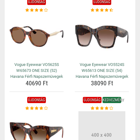
ÚJDONSÁG
ÚJDONSÁG
Vogue Eyewear VO5625S
Vogue Eyewear VO5524S
W65673 ONE SIZE (52)
W65613 ONE SIZE (54)
Havana Férfi Napszemüvegek
Havana Férfi Napszemüvegek
40690 Ft
38090 Ft
ÚJDONSÁG
ÚJDONSÁG
KEDVEZMÉNY