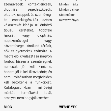
szemüvegek, kontaktlencsék,
Minden márka
dioptriás segédeszközök,
Minden e-shop
oldatok, cseppek és szemüveg-
Újdonságok
és lencsekiegészítők széles
Kedvezmények
választékát kínálja. Különböző
típusú kereteket, többféle
lencsét vagy dioptriás,
napszemüveget vagy
síszemüveget kínálunk férfiak,
nők és gyermekek számára. A
megfelelő kiválasztása nagyon
fontos, hiszen a szemüvegnek
nemcsak jól kell kinéznie,
hanem jól is kell illeszkednie, és
nem utolsósorban megfelelően
kell betöltenie a funkcióját.
Katalógusunkban minőségi
márkás termékeket talál,
amelyek nem hagyják cserben.
BLOG
WEBHELYEK