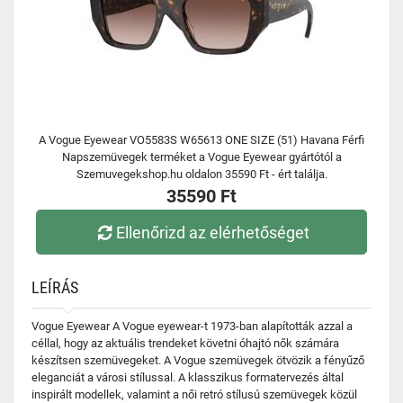
A Vogue Eyewear VO5583S W65613 ONE SIZE (51) Havana Férfi
Napszemüvegek terméket a Vogue Eyewear gyártótól a
Szemuvegekshop.hu oldalon 35590 Ft - ért találja.
35590 Ft
Ellenőrizd az elérhetőséget
LEÍRÁS
Vogue Eyewear A Vogue eyewear-t 1973-ban alapították azzal a
céllal, hogy az aktuális trendeket követni óhajtó nők számára
készítsen szemüvegeket. A Vogue szemüvegek ötvözik a fényűző
eleganciát a városi stílussal. A klasszikus formatervezés által
inspirált modellek, valamint a női retró stílusú szemüvegek közül