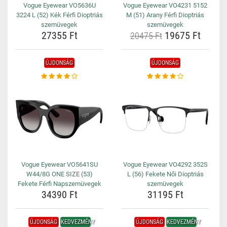
Vogue Eyewear VO5636U
Vogue Eyewear VO4231 5152
3224 L (52) Kék Férfi Dioptriás
M (51) Arany Férfi Dioptriás
szemüvegek
szemüvegek
27355 Ft
19675 Ft
20475 Ft
ÚJDONSÁG
ÚJDONSÁG
Vogue Eyewear VO5641SU
Vogue Eyewear VO4292 352S
W44/8G ONE SIZE (53)
L (56) Fekete Női Dioptriás
Fekete Férfi Napszemüvegek
szemüvegek
34390 Ft
31195 Ft
ÚJDONSÁG
KEDVEZMÉNY
ÚJDONSÁG
KEDVEZMÉNY