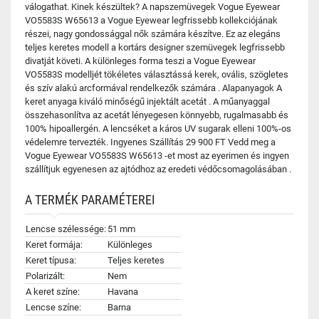
válogathat. Kinek készültek? A napszemüvegek Vogue Eyewear
VO5583S W65613 a Vogue Eyewear legfrissebb kollekciójának
részei, nagy gondossággal nők számára készítve. Ez az elegáns
teljes keretes modell a kortárs designer szemüvegek legfrissebb
divatját követi. A különleges forma teszi a Vogue Eyewear
VO5583S modelljét tökéletes választássá kerek, ovális, szögletes
és szív alakú arcformával rendelkezők számára . Alapanyagok A
keret anyaga kiváló minőségű injektált acetát . A műanyaggal
összehasonlítva az acetát lényegesen könnyebb, rugalmasabb és
100% hipoallergén. A lencséket a káros UV sugarak elleni 100%-os
védelemre tervezték. Ingyenes Szállítás 29 900 FT Vedd meg a
Vogue Eyewear VO5583S W65613 -et most az eyerimen és ingyen
szállítjuk egyenesen az ajtódhoz az eredeti védőcsomagolásában .
A TERMÉK PARAMÉTEREI
Lencse szélessége:
51 mm
Keret formája:
Különleges
Keret típusa:
Teljes keretes
Polarizált:
Nem
A keret színe:
Havana
Lencse színe:
Barna