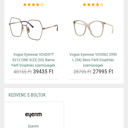
Vogue Eyewear VO4297T
Vogue Eyewear VO5562 2990
5212 ONE SIZE (53) Barna
L (54) Bézs Férfi Dioptriás
Férfi Dioptriás szemüvegek
szemüvegek
39435 Ft
27995 Ft
40155 Ft
28795 Ft
KEDVENC E-BOLTOK
Eyerim