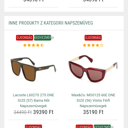
INNE PRODUKTY Z KATEGORII NAPSZEMÜVEG
ÚJDONSÁG
KEDVEZMÉNY
ÚJDONSÁG
Lacoste L6027S 275 ONE
Max&Co. MO0125 66E ONE
SIZE (57) Barna Női
SIZE (56) Vörös Férfi
Napszemüvegek
Napszemüvegek
39390 Ft
35190 Ft
34490 Ft
ÚJDONSÁG
ÚJDONSÁG
KEDVEZMÉNY