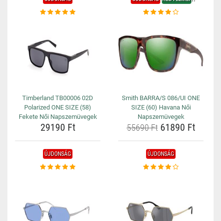
Timberland TB00006 02D
Smith BARRA/S 086/UI ONE
Polarized ONE SIZE (58)
SIZE (60) Havana Női
Fekete Női Napszemüvegek
Napszemüvegek
29190 Ft
61890 Ft
55690 Ft
ÚJDONSÁG
ÚJDONSÁG