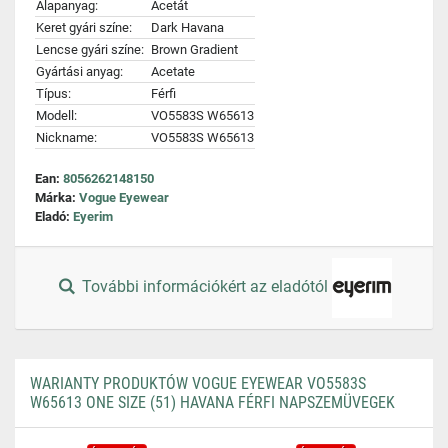
Alapanyag:
Acetát
Keret gyári színe:
Dark Havana
Lencse gyári színe:
Brown Gradient
Gyártási anyag:
Acetate
Típus:
Férfi
Modell:
VO5583S W65613
Nickname:
VO5583S W65613
Ean:
8056262148150
Márka:
Vogue Eyewear
Eladó:
Eyerim
További információkért az eladótól
WARIANTY PRODUKTÓW VOGUE EYEWEAR VO5583S
W65613 ONE SIZE (51) HAVANA FÉRFI NAPSZEMÜVEGEK