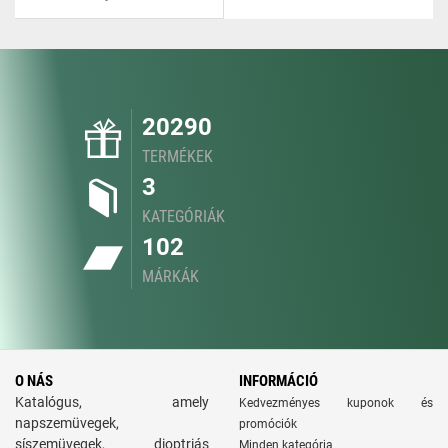
20290
TERMÉKEK
3
KATEGÓRIÁK
102
MÁRKÁK
O NÁS
INFORMÁCIÓ
Katalógus, amely
Kedvezményes kuponok és
napszemüvegek,
promóciók
síszemüvegek, dioptriás
Minden kategória