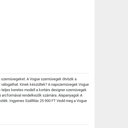
sen szemüvegeket. A Vogue szemüvegek ötvözik a
özül válogathat. Kinek készültek? A napszemüvegek Vogue
 teljes keretes modell a kortárs designer szemüvegek
lakú arcformával rendelkezők számára. Alapanyagok A
rvezték. Ingyenes Szállítás 25 900 FT Vedd meg a Vogue