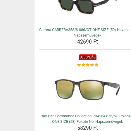
Carrera CARRERA358/S 086/QT ONE SIZE (50) Havana 
Napszemüvegek
42690 Ft
ÚJDONSÁG
Ray-Ban Chromance Collection RB4264 876/6O Polariz
ONE SIZE (58) Fekete Női Napszemüvegek
58290 Ft