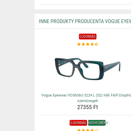
INNE PRODUKTY PRODUCENTA VOGUE EYE
ÚJDONSÁG
Vogue Eyewear VO5636U 3224 L (52) Kék Férfi Dioptri
szemüvegek
27355 Ft
ÚJDONSÁG
KEDVEZMÉNY