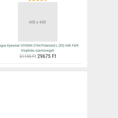
ogue Eyewear VO5569 2764 Polarized L (53) Kék Férfi
Dioptriás szemüvegek
29675 Ft
31190 Ft