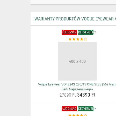
WARIANTY PRODUKTÓW VOGUE EYEWEAR VO
ÚJDONSÁG
KEDVEZMÉNY
Vogue Eyewear VO4324S 280/13 ONE SIZE (56) Aran
Férfi Napszemüvegek
34390 Ft
27890 Ft
ÚJDONSÁG
KEDVEZMÉNY