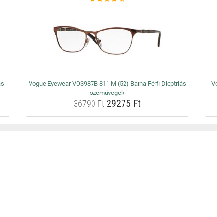
ás
Vogue Eyewear VO3987B 811 M (52) Barna Férfi Dioptriás
V
szemüvegek
29275 Ft
36790 Ft