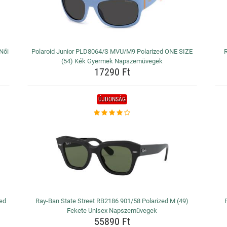
Női
Polaroid Junior PLD8064/S MVU/M9 Polarized ONE SIZE
R
(54) Kék Gyermek Napszemüvegek
17290 Ft
ÚJDONSÁG
ed
Ray-Ban State Street RB2186 901/58 Polarized M (49)
Fekete Unisex Napszemüvegek
55890 Ft