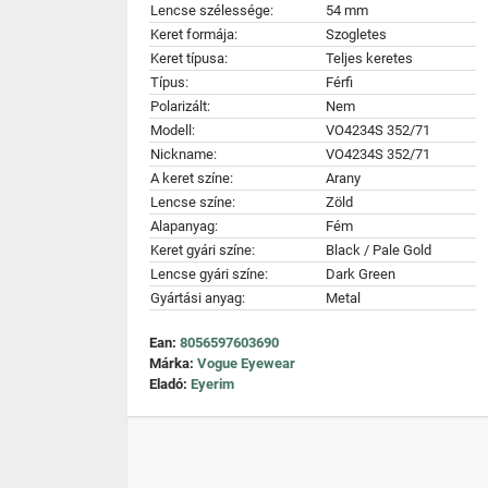
Lencse szélessége:
54 mm
Keret formája:
Szogletes
Keret típusa:
Teljes keretes
Típus:
Férfi
Polarizált:
Nem
Modell:
VO4234S 352/71
Nickname:
VO4234S 352/71
A keret színe:
Arany
Lencse színe:
Zöld
Alapanyag:
Fém
Keret gyári színe:
Black / Pale Gold
Lencse gyári színe:
Dark Green
Gyártási anyag:
Metal
Ean:
8056597603690
Márka:
Vogue Eyewear
Eladó:
Eyerim