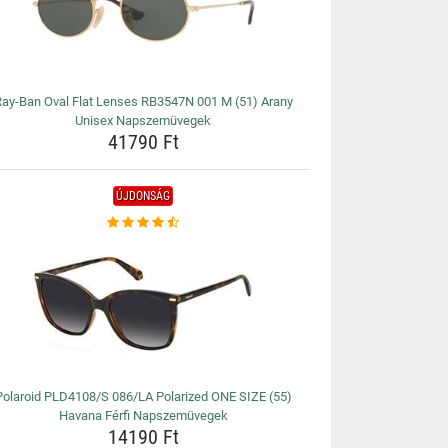
ay-Ban Oval Flat Lenses RB3547N 001 M (51) Arany
Unisex Napszemüvegek
41790 Ft
ÚJDONSÁG
Polaroid PLD4108/S 086/LA Polarized ONE SIZE (55)
Havana Férfi Napszemüvegek
14190 Ft