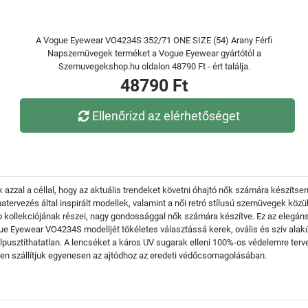
A Vogue Eyewear VO4234S 352/71 ONE SIZE (54) Arany Férfi
Napszemüvegek terméket a Vogue Eyewear gyártótól a
Szemuvegekshop.hu oldalon 48790 Ft - ért találja.
48790 Ft
Ellenőrizd az elérhetőséget
 azzal a céllal, hogy az aktuális trendeket követni óhajtó nők számára készít
rmatervezés által inspirált modellek, valamint a női retró stílusú szemüvegek k
ollekciójának részei, nagy gondossággal nők számára készítve. Ez az elegáns
Vogue Eyewear VO4234S modelljét tökéletes választássá kerek, ovális és szív a
 elpusztíthatatlan. A lencséket a káros UV sugarak elleni 100%-os védelemre te
n szállítjuk egyenesen az ajtódhoz az eredeti védőcsomagolásában.