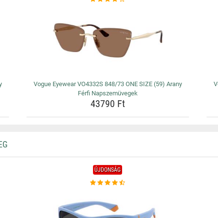
y
Vogue Eyewear VO4332S 848/73 ONE SIZE (59) Arany
V
Férfi Napszemüvegek
43790 Ft
EG
ÚJDONSÁG