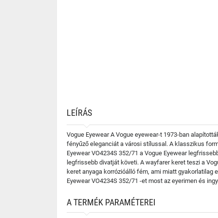
LEÍRÁS
Vogue Eyewear A Vogue eyewear-t 1973-ban alapították
fényűző eleganciát a városi stílussal. A klasszikus fo
Eyewear VO4234S 352/71 a Vogue Eyewear legfrissebb k
legfrissebb divatját követi. A wayfarer keret teszi a 
keret anyaga korrózióálló fém, ami miatt gyakorlatilag
Eyewear VO4234S 352/71 -et most az eyerimen és ingye
A TERMÉK PARAMÉTEREI