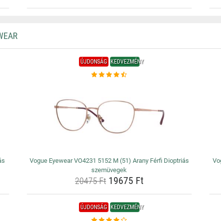
WEAR
ÚJDONSÁG
KEDVEZMÉNY
ás
Vogue Eyewear VO4231 5152 M (51) Arany Férfi Dioptriás
Vo
szemüvegek
19675 Ft
20475 Ft
ÚJDONSÁG
KEDVEZMÉNY