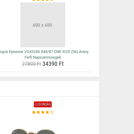
ogue Eyewear VO4324S 848/87 ONE SIZE (56) Arany
Férfi Napszemüvegek
34390 Ft
27890 Ft
ÚJDONSÁG