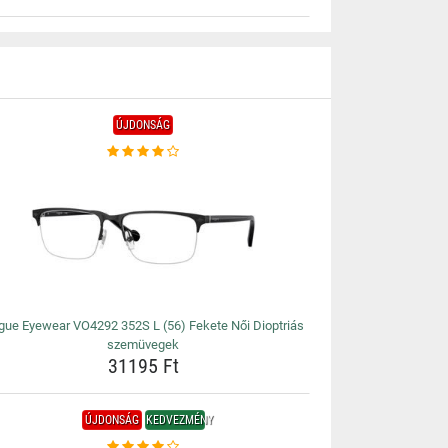
ÚJDONSÁG
gue Eyewear VO4292 352S L (56) Fekete Női Dioptriás
szemüvegek
31195 Ft
ÚJDONSÁG
KEDVEZMÉNY