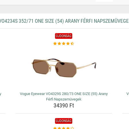
4234S 352/71 ONE SIZE (54) ARANY FÉRFI NAPSZEMÜVEGE
ÚJDONSÁG
y
Vogue Eyewear VO4329S 280/73 ONE SIZE (55) Arany
V
Férfi Napszemüvegek
34390 Ft
ÚJDONSÁG