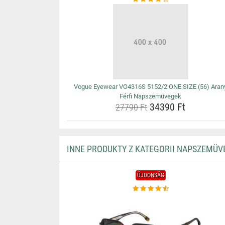
Vogue Eyewear VO4316S 5152/2 ONE SIZE (56) Aran
Férfi Napszemüvegek
34390 Ft
27790 Ft
INNE PRODUKTY Z KATEGORII NAPSZEMÜV
ÚJDONSÁG