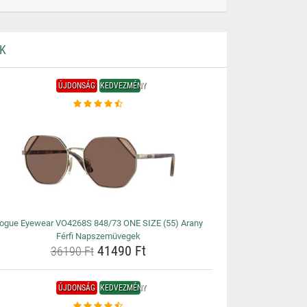
K
ÚJDONSÁG
KEDVEZMÉNY
ogue Eyewear VO4268S 848/73 ONE SIZE (55) Arany
Férfi Napszemüvegek
41490 Ft
36190 Ft
ÚJDONSÁG
KEDVEZMÉNY