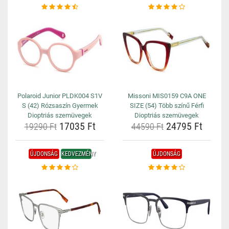
Polaroid Junior PLDK004 S1V
Missoni MIS0159 C9A ONE
S (42) Rózsaszín Gyermek
SIZE (54) Több színű Férfi
Dioptriás szemüvegek
Dioptriás szemüvegek
17035 Ft
24795 Ft
19290 Ft
44590 Ft
ÚJDONSÁG
KEDVEZMÉNY
ÚJDONSÁG