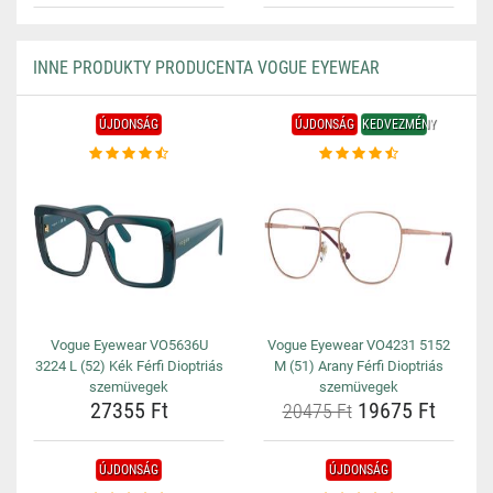
INNE PRODUKTY PRODUCENTA VOGUE EYEWEAR
ÚJDONSÁG
ÚJDONSÁG
KEDVEZMÉNY
Vogue Eyewear VO5636U
Vogue Eyewear VO4231 5152
3224 L (52) Kék Férfi Dioptriás
M (51) Arany Férfi Dioptriás
szemüvegek
szemüvegek
27355 Ft
19675 Ft
20475 Ft
ÚJDONSÁG
ÚJDONSÁG