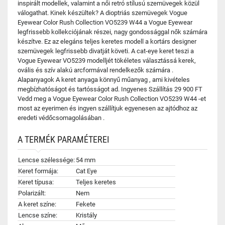
inspirált modellek, valamint a női retró stílusú szemüvegek közül
válogathat. Kinek készültek? A dioptriás szemüvegek Vogue
Eyewear Color Rush Collection VO5239 W44 a Vogue Eyewear
legfrissebb kollekciójának részei, nagy gondossággal nők számára
készítve. Ez az elegáns teljes keretes modell a kortárs designer
szemüvegek legfrissebb divatját követi. A cat-eye keret teszi a
Vogue Eyewear VO5239 modelljét tökéletes választássá kerek,
ovális és szív alakú arcformával rendelkezők számára .
Alapanyagok A keret anyaga könnyű műanyag , ami kivételes
megbízhatóságot és tartósságot ad. Ingyenes Szállítás 29 900 FT
Vedd meg a Vogue Eyewear Color Rush Collection VO5239 W44 -et
most az eyerimen és ingyen szállítjuk egyenesen az ajtódhoz az
eredeti védőcsomagolásában .
A TERMÉK PARAMÉTEREI
Lencse szélessége:
54 mm
Keret formája:
Cat Eye
Keret típusa:
Teljes keretes
Polarizált:
Nem
A keret színe:
Fekete
Lencse színe:
Kristály