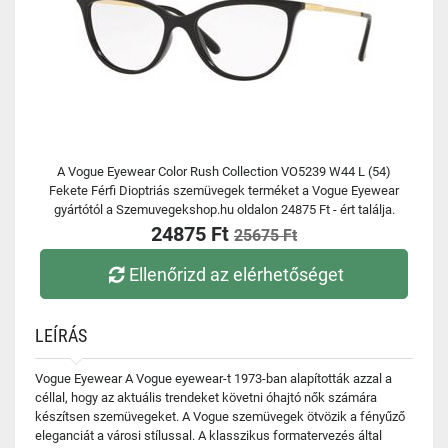
A Vogue Eyewear Color Rush Collection VO5239 W44 L (54)
Fekete Férfi Dioptriás szemüvegek terméket a Vogue Eyewear
gyártótól a Szemuvegekshop.hu oldalon 24875 Ft - ért találja.
24875 Ft
25675 Ft
Ellenőrizd az elérhetőséget
LEÍRÁS
Vogue Eyewear A Vogue eyewear-t 1973-ban alapították azzal a
céllal, hogy az aktuális trendeket követni óhajtó nők számára
készítsen szemüvegeket. A Vogue szemüvegek ötvözik a fényűző
eleganciát a városi stílussal. A klasszikus formatervezés által