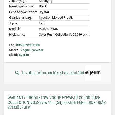
Alapanyag:
Műanyag
Keret gyári színe:
Black
Lencse gyári színe:
Crystal
Gyártási anyag:
Injection Molded Plastic
Típus:
Férfi
Modell:
VO5239 W44
Nickname:
Color Rush Collection VO5239 W44
Ean:
8053672967128
Márka:
Vogue Eyewear
Eladó:
Eyerim
További információkért az eladótól
WARIANTY PRODUKTÓW VOGUE EYEWEAR COLOR RUSH
COLLECTION VO5239 W44 L (54) FEKETE FÉRFI DIOPTRIÁS
SZEMÜVEGEK