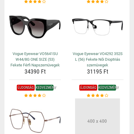
Vogue Eyewear VO5641SU
Vogue Eyewear VO4292 352S
W44/8G ONE SIZE (53)
L (56) Fekete Női Dioptriás
Fekete Férfi Napszemüvegek
szemüvegek
34390 Ft
31195 Ft
ÚJDONSÁG
KEDVEZMÉNY
ÚJDONSÁG
KEDVEZMÉNY