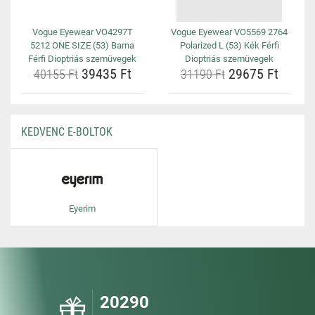
Vogue Eyewear VO4297T
Vogue Eyewear VO5569 2764
5212 ONE SIZE (53) Barna
Polarized L (53) Kék Férfi
Férfi Dioptriás szemüvegek
Dioptriás szemüvegek
39435 Ft
29675 Ft
40155 Ft
31190 Ft
KEDVENC E-BOLTOK
Eyerim
20290