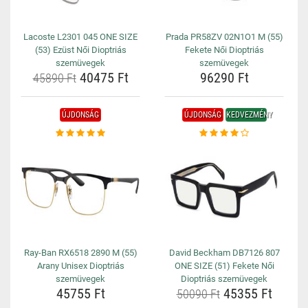
Lacoste L2301 045 ONE SIZE
Prada PR58ZV 02N1O1 M (55)
(53) Ezüst Női Dioptriás
Fekete Női Dioptriás
szemüvegek
szemüvegek
40475 Ft
96290 Ft
45890 Ft
ÚJDONSÁG
ÚJDONSÁG
KEDVEZMÉNY
Ray-Ban RX6518 2890 M (55)
David Beckham DB7126 807
Arany Unisex Dioptriás
ONE SIZE (51) Fekete Női
szemüvegek
Dioptriás szemüvegek
45755 Ft
45355 Ft
50090 Ft