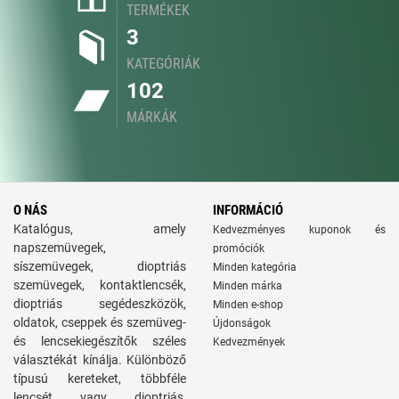
TERMÉKEK
3
KATEGÓRIÁK
102
MÁRKÁK
O NÁS
INFORMÁCIÓ
Katalógus, amely
Kedvezményes kuponok és
napszemüvegek,
promóciók
síszemüvegek, dioptriás
Minden kategória
szemüvegek, kontaktlencsék,
Minden márka
dioptriás segédeszközök,
Minden e-shop
oldatok, cseppek és szemüveg-
Újdonságok
és lencsekiegészítők széles
Kedvezmények
választékát kínálja. Különböző
típusú kereteket, többféle
lencsét vagy dioptriás,