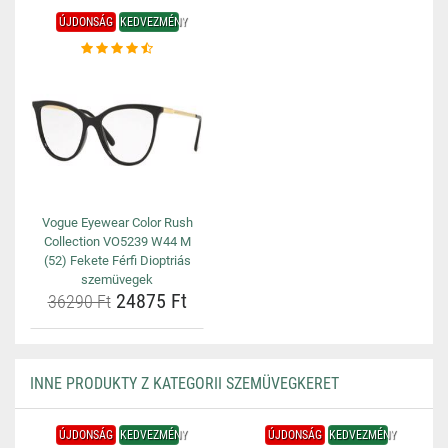
ÚJDONSÁG
KEDVEZMÉNY
Vogue Eyewear Color Rush
Collection VO5239 W44 M
(52) Fekete Férfi Dioptriás
szemüvegek
24875 Ft
36290 Ft
INNE PRODUKTY Z KATEGORII SZEMÜVEGKERET
ÚJDONSÁG
KEDVEZMÉNY
ÚJDONSÁG
KEDVEZMÉNY