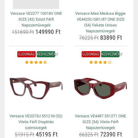
Versace VE2277 10018V ONE
Versace Maxi Medusa Biggie
SIZE (42) Ezüst Férfi
VE4425U GB1/87 ONE SIZE
Napszemüvegek
(54) Fekete Unisex
149990 Ft
151690 Ft
Napszemüvegek
83890 Ft
76225 Ft
ÚJDONSÁG
KEDVEZMÉNY
ÚJDONSÁG
KEDVEZMÉNY
Versace VE3373U 5512 M (52)
Versace VE4487 551271 ONE
Vörös Férfi Dioptriás
SIZE (54) Vörös Férfi
szemüvegek
Napszemüvegek
45195 Ft
72390 Ft
51915 Ft
66325 Ft