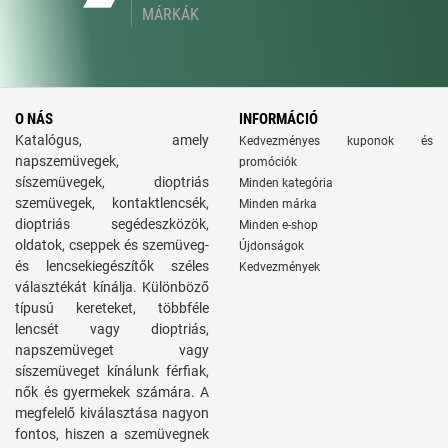
MÁRKÁK
O NÁS
INFORMÁCIÓ
Katalógus, amely
Kedvezményes kuponok és
napszemüvegek,
promóciók
síszemüvegek, dioptriás
Minden kategória
szemüvegek, kontaktlencsék,
Minden márka
dioptriás segédeszközök,
Minden e-shop
oldatok, cseppek és szemüveg-
Újdonságok
és lencsekiegészítők széles
Kedvezmények
választékát kínálja. Különböző
típusú kereteket, többféle
lencsét vagy dioptriás,
napszemüveget vagy
síszemüveget kínálunk férfiak,
nők és gyermekek számára. A
megfelelő kiválasztása nagyon
fontos, hiszen a szemüvegnek