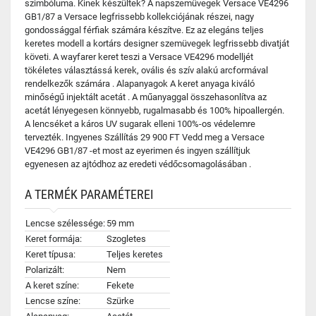
szimbóluma. Kinek készültek? A napszemüvegek Versace VE4296
GB1/87 a Versace legfrissebb kollekciójának részei, nagy
gondossággal férfiak számára készítve. Ez az elegáns teljes
keretes modell a kortárs designer szemüvegek legfrissebb divatját
követi. A wayfarer keret teszi a Versace VE4296 modelljét
tökéletes választássá kerek, ovális és szív alakú arcformával
rendelkezők számára . Alapanyagok A keret anyaga kiváló
minőségű injektált acetát . A műanyaggal összehasonlítva az
acetát lényegesen könnyebb, rugalmasabb és 100% hipoallergén.
A lencséket a káros UV sugarak elleni 100%-os védelemre
tervezték. Ingyenes Szállítás 29 900 FT Vedd meg a Versace
VE4296 GB1/87 -et most az eyerimen és ingyen szállítjuk
egyenesen az ajtódhoz az eredeti védőcsomagolásában .
A TERMÉK PARAMÉTEREI
Lencse szélessége:
59 mm
Keret formája:
Szogletes
Keret típusa:
Teljes keretes
Polarizált:
Nem
A keret színe:
Fekete
Lencse színe:
Szürke