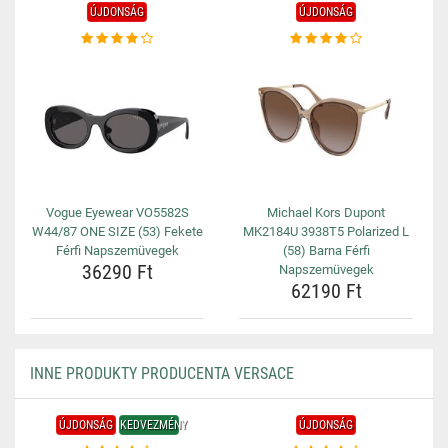
ÚJDONSÁG
ÚJDONSÁG
Vogue Eyewear VO5582S
Michael Kors Dupont
W44/87 ONE SIZE (53) Fekete
MK2184U 3938T5 Polarized L
Férfi Napszemüvegek
(58) Barna Férfi
36290 Ft
Napszemüvegek
62190 Ft
INNE PRODUKTY PRODUCENTA VERSACE
ÚJDONSÁG
KEDVEZMÉNY
ÚJDONSÁG