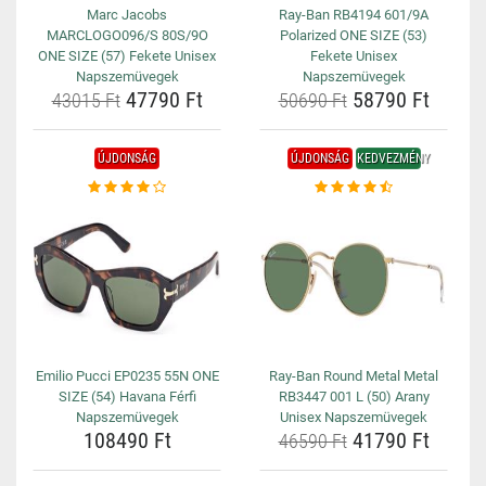
Marc Jacobs
Ray-Ban RB4194 601/9A
MARCLOGO096/S 80S/9O
Polarized ONE SIZE (53)
ONE SIZE (57) Fekete Unisex
Fekete Unisex
Napszemüvegek
Napszemüvegek
47790 Ft
58790 Ft
43015 Ft
50690 Ft
ÚJDONSÁG
ÚJDONSÁG
KEDVEZMÉNY
Emilio Pucci EP0235 55N ONE
Ray-Ban Round Metal Metal
SIZE (54) Havana Férfi
RB3447 001 L (50) Arany
Napszemüvegek
Unisex Napszemüvegek
108490 Ft
41790 Ft
46590 Ft