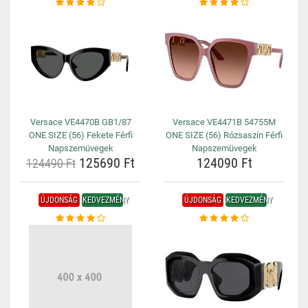
Versace VE4470B GB1/87
Versace VE4471B 54755M
ONE SIZE (56) Fekete Férfi
ONE SIZE (56) Rózsaszín Férfi
Napszemüvegek
Napszemüvegek
125690 Ft
124090 Ft
124490 Ft
ÚJDONSÁG
KEDVEZMÉNY
ÚJDONSÁG
KEDVEZMÉNY