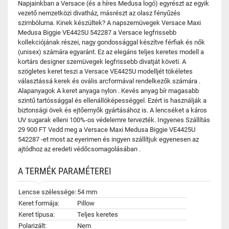
Napjainkban a Versace (és a híres Medusa logó) egyrészt az egyik
vezető nemzetközi divatház, másrészt az olasz fényűzés
szimbóluma. Kinek készültek? A napszemüvegek Versace Maxi
Medusa Biggie VE4425U 542287 a Versace legfrissebb
kollekciójának részei, nagy gondossággal készítve férfiak és nők
(unisex) számára egyaránt. Ez az elegáns teljes keretes modell a
kortárs designer szemüvegek legfrissebb divatját követi. A
szögletes keret teszi a Versace VE4425U modelljét tökéletes
választássá kerek és ovális arcformával rendelkezők számára .
Alapanyagok A keret anyaga nylon . Kevés anyag bír magasabb
szintű tartóssággal és ellenállóképességgel. Ezért is használják a
biztonsági övek és ejtőernyők gyártásához is. A lencséket a káros
UV sugarak elleni 100%-os védelemre tervezték. Ingyenes Szállítás
29 900 FT Vedd meg a Versace Maxi Medusa Biggie VE4425U
542287 -et most az eyerimen és ingyen szállítjuk egyenesen az
ajtódhoz az eredeti védőcsomagolásában .
A TERMÉK PARAMÉTEREI
Lencse szélessége:
54 mm
Keret formája:
Pillow
Keret típusa:
Teljes keretes
Polarizált:
Nem