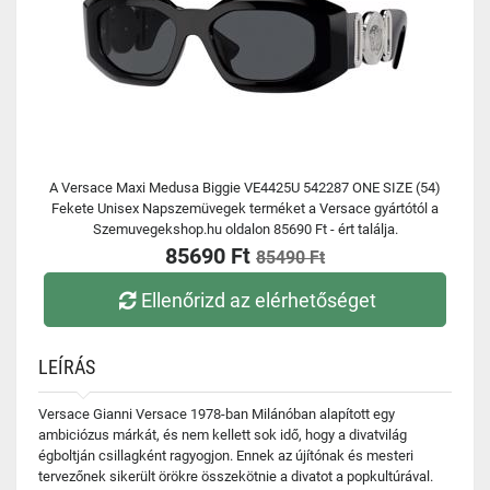
A Versace Maxi Medusa Biggie VE4425U 542287 ONE SIZE (54)
Fekete Unisex Napszemüvegek terméket a Versace gyártótól a
Szemuvegekshop.hu oldalon 85690 Ft - ért találja.
85690 Ft
85490 Ft
Ellenőrizd az elérhetőséget
LEÍRÁS
Versace Gianni Versace 1978-ban Milánóban alapított egy
ambiciózus márkát, és nem kellett sok idő, hogy a divatvilág
égboltján csillagként ragyogjon. Ennek az újítónak és mesteri
tervezőnek sikerült örökre összekötnie a divatot a popkultúrával.