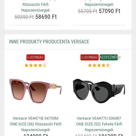
Rózsaszín Férfi
Napszemüvegek
57090 Ft
Napszemüvegek
55705 Ft
58690 Ft
59390 Ft
INNE PRODUKTY PRODUCENTA VERSACE
ÚJDONSÁG
ÚJDONSÁG
KEDVEZMÉNY
Versace VE4471B 54755M
Versace VE4477U 536087
ONE SIZE (56) Rózsaszín Férfi
ONE SIZE (52) Fekete Férfi
Napszemüvegek
Napszemüvegek