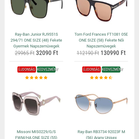
Ray-Ban Junior RJ9551S
Tom Ford Frances FT1081 05E
294/71 ONE SIZE (48) Fekete
ONE SIZE (58) Fekete Női
Gyermek Napszemüvegek
Napszemüvegek
32090 Ft
130990 Ft
29965 Ft
112190 Ft
ÚJDONSÁG
KEDVEZMÉNY
ÚJDONSÁG
KEDVEZMÉNY
Missoni MIS0229/G/S
Ray-Ban RB3734 92023F M
FWM/HA ONE SIZE (55)
(56) Arany Unisex