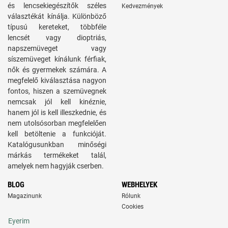
és lencsekiegészítők széles
Kedvezmények
választékát kínálja. Különböző
típusú kereteket, többféle
lencsét vagy dioptriás,
napszemüveget vagy
síszemüveget kínálunk férfiak,
nők és gyermekek számára. A
megfelelő kiválasztása nagyon
fontos, hiszen a szemüvegnek
nemcsak jól kell kinéznie,
hanem jól is kell illeszkednie, és
nem utolsósorban megfelelően
kell betöltenie a funkcióját.
Katalógusunkban minőségi
márkás termékeket talál,
amelyek nem hagyják cserben.
BLOG
WEBHELYEK
Magazinunk
Rólunk
Cookies
Eyerim