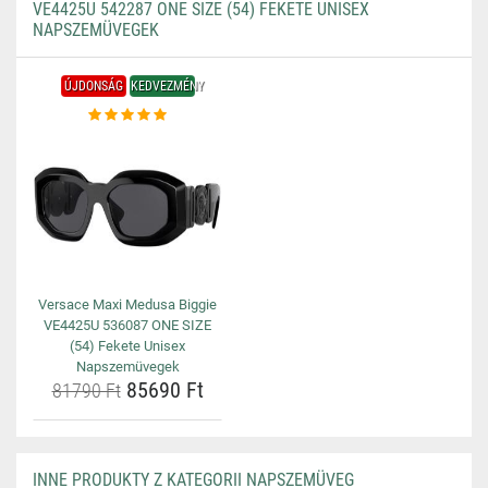
VE4425U 542287 ONE SIZE (54) FEKETE UNISEX
NAPSZEMÜVEGEK
ÚJDONSÁG
KEDVEZMÉNY
Versace Maxi Medusa Biggie
VE4425U 536087 ONE SIZE
(54) Fekete Unisex
Napszemüvegek
85690 Ft
81790 Ft
INNE PRODUKTY Z KATEGORII NAPSZEMÜVEG