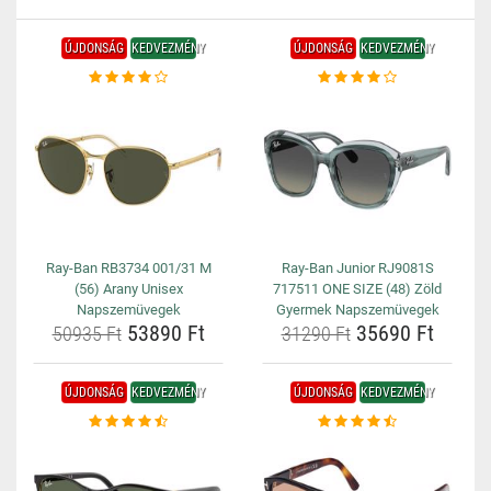
ÚJDONSÁG
KEDVEZMÉNY
ÚJDONSÁG
KEDVEZMÉNY
Ray-Ban RB3734 001/31 M
Ray-Ban Junior RJ9081S
(56) Arany Unisex
717511 ONE SIZE (48) Zöld
Napszemüvegek
Gyermek Napszemüvegek
53890 Ft
35690 Ft
50935 Ft
31290 Ft
ÚJDONSÁG
KEDVEZMÉNY
ÚJDONSÁG
KEDVEZMÉNY