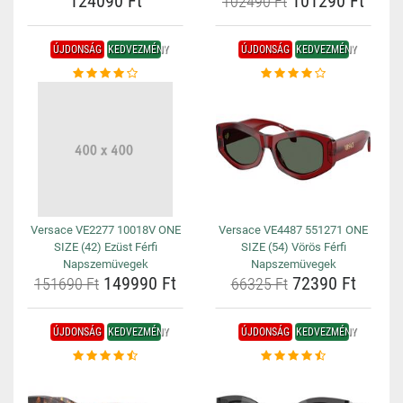
124090 Ft
101290 Ft
102490 Ft
ÚJDONSÁG
KEDVEZMÉNY
ÚJDONSÁG
KEDVEZMÉNY
Versace VE2277 10018V ONE
Versace VE4487 551271 ONE
SIZE (42) Ezüst Férfi
SIZE (54) Vörös Férfi
Napszemüvegek
Napszemüvegek
149990 Ft
72390 Ft
151690 Ft
66325 Ft
ÚJDONSÁG
KEDVEZMÉNY
ÚJDONSÁG
KEDVEZMÉNY