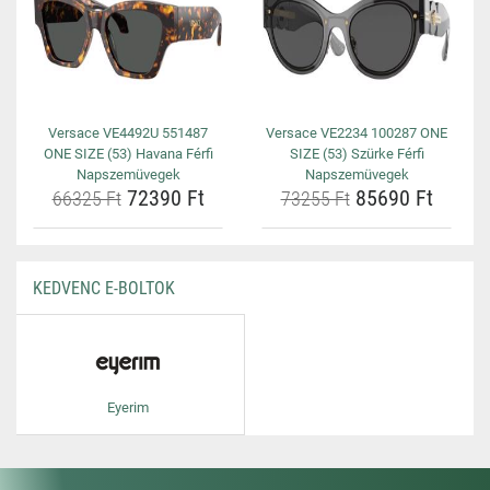
Versace VE4492U 551487
Versace VE2234 100287 ONE
ONE SIZE (53) Havana Férfi
SIZE (53) Szürke Férfi
Napszemüvegek
Napszemüvegek
72390 Ft
85690 Ft
66325 Ft
73255 Ft
KEDVENC E-BOLTOK
Eyerim