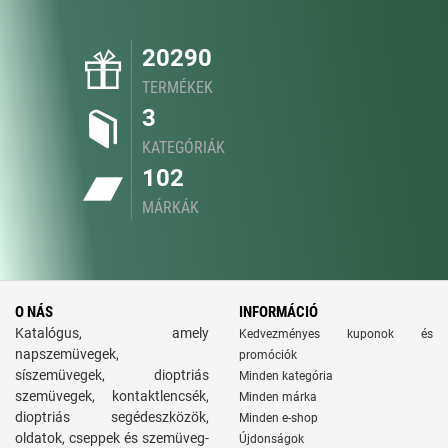
20290
TERMÉKEK
3
KATEGÓRIÁK
102
MÁRKÁK
O NÁS
INFORMÁCIÓ
Katalógus, amely
Kedvezményes kuponok és
napszemüvegek,
promóciók
síszemüvegek, dioptriás
Minden kategória
szemüvegek, kontaktlencsék,
Minden márka
dioptriás segédeszközök,
Minden e-shop
oldatok, cseppek és szemüveg-
Újdonságok