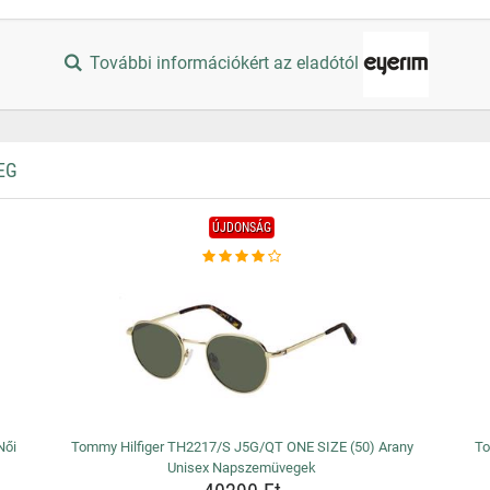
További információkért az eladótól
EG
ÚJDONSÁG
Női
Tommy Hilfiger TH2217/S J5G/QT ONE SIZE (50) Arany
To
Unisex Napszemüvegek