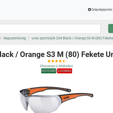
Szépségápolás 
Napszemüveg
uvex sportstyle 204 Black / Orange S3 M (80) Feke
Black / Orange S3 M (80) Fekete
(Összesen
2
értékelés)
KEDVEZMÉNY
ÚJDONSÁG