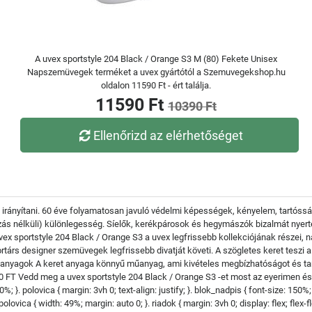
A uvex sportstyle 204 Black / Orange S3 M (80) Fekete Unisex
Napszemüvegek terméket a uvex gyártótól a Szemuvegekshop.hu
oldalon 11590 Ft - ért találja.
11590 Ft
10390 Ft
Ellenőrizd az elérhetőséget
 irányítani. 60 éve folyamatosan javuló védelmi képességek, kényelem, tartós
árzás nélküli) különlegesség. Síelők, kerékpárosok és hegymászók bizalmát nyerte
ex sportstyle 204 Black / Orange S3 a uvex legfrissebb kollekciójának részei, 
rtárs designer szemüvegek legfrissebb divatját követi. A szögletes keret teszi a
panyagok A keret anyaga könnyű műanyag, ami kivételes megbízhatóságot és tar
 FT Vedd meg a uvex sportstyle 204 Black / Orange S3 -et most az eyerimen és 
}. polovica { margin: 3vh 0; text-align: justify; }. blok_nadpis { font-size: 150%; fo
ovica { width: 49%; margin: auto 0; }. riadok { margin: 3vh 0; display: flex; flex-fl