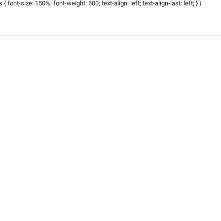
is { font-size: 150%; font-weight: 600; text-align: left; text-align-last: left; } }