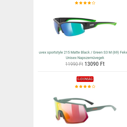
uvex sportstyle 215 Matte Black / Green S3 M (69) Fek
Unisex Napszemüvegek
13090 Ft
11990 Ft
ÚJDONSÁG