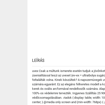
LEÍRÁS
uvex Csak a múltunk ismerete esetén tudjuk a jövőnket
zsenialitással teszi az uvexet (ev-ex = ultraibolya sug
feltalálták volna. Kinek készültek? A napszemüvegek uv
számára egyaránt. Ez az elegáns félkeretes modell a ko
kerek és ovális arcformával rendelkezők számára. Ala
100%-os védelemre tervezték. Ingyenes Szállítás 25 900
védőcsomagolásában. .riadok { display: table; width: 100%; 
center; } @media only screen and (min-width: 768px) {. pol