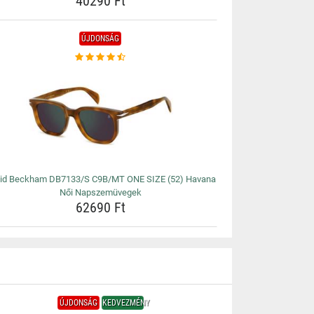
40290 Ft
ÚJDONSÁG
id Beckham DB7133/S C9B/MT ONE SIZE (52) Havana
Női Napszemüvegek
62690 Ft
ÚJDONSÁG
KEDVEZMÉNY