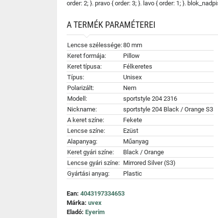
order: 2; }. pravo { order: 3; }. lavo { order: 1; }. blok_nadp
A TERMÉK PARAMÉTEREI
Lencse szélessége:
80 mm
Keret formája:
Pillow
Keret típusa:
Félkeretes
Típus:
Unisex
Polarizált:
Nem
Modell:
sportstyle 204 2316
Nickname:
sportstyle 204 Black / Orange S3
A keret színe:
Fekete
Lencse színe:
Ezüst
Alapanyag:
Műanyag
Keret gyári színe:
Black / Orange
Lencse gyári színe:
Mirrored Silver (S3)
Gyártási anyag:
Plastic
Ean:
4043197334653
Márka:
uvex
Eladó:
Eyerim