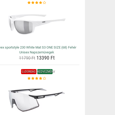
vex sportstyle 230 White Mat S3 ONE SIZE (68) Fehér
Unisex Napszemüvegek
13390 Ft
11790 Ft
ÚJDONSÁG
KEDVEZMÉNY