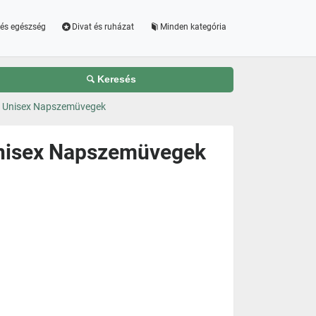
és egészség
Divat és ruházat
Minden kategória
Keresés
te Unisex Napszemüvegek
 Unisex Napszemüvegek