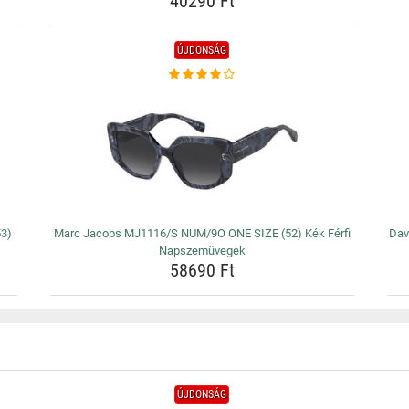
40290 Ft
ÚJDONSÁG
53)
Marc Jacobs MJ1116/S NUM/9O ONE SIZE (52) Kék Férfi
Dav
Napszemüvegek
58690 Ft
ÚJDONSÁG