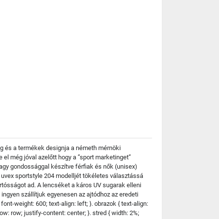
ság és a termékek designja a németh mérnöki
 el még jóval azelőtt hogy a ”sport marketinget”
nagy gondossággal készítve férfiak és nők (unisex)
 uvex sportstyle 204 modelljét tökéletes választássá
tósságot ad. A lencséket a káros UV sugarak elleni
ingyen szállítjuk egyenesen az ajtódhoz az eredeti
nt-weight: 600; text-align: left; }. obrazok { text-align:
ow: row; justify-content: center; }. stred { width: 2%;