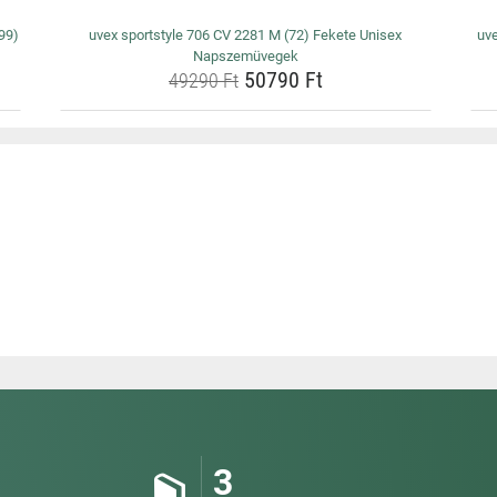
99)
uvex sportstyle 706 CV 2281 M (72) Fekete Unisex
uv
Napszemüvegek
50790 Ft
49290 Ft
3