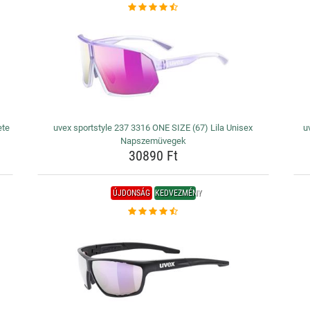
ete
uvex sportstyle 237 3316 ONE SIZE (67) Lila Unisex
u
Napszemüvegek
30890 Ft
ÚJDONSÁG
KEDVEZMÉNY