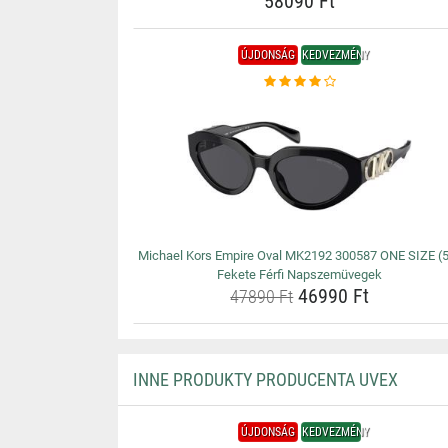
58090 Ft
ÚJDONSÁG
KEDVEZMÉNY
Michael Kors Empire Oval MK2192 300587 ONE SIZE (
Fekete Férfi Napszemüvegek
46990 Ft
47890 Ft
INNE PRODUKTY PRODUCENTA UVEX
ÚJDONSÁG
KEDVEZMÉNY