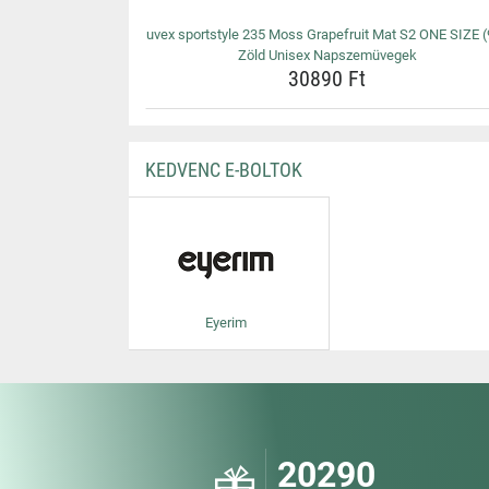
uvex sportstyle 235 Moss Grapefruit Mat S2 ONE SIZE (
Zöld Unisex Napszemüvegek
30890 Ft
KEDVENC E-BOLTOK
Eyerim
20290