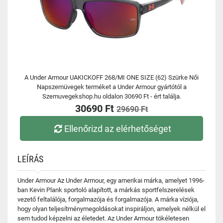
A Under Armour UAKICKOFF 268/MI ONE SIZE (62) Szürke Női
Napszemüvegek terméket a Under Armour gyártótól a
Szemuvegekshop.hu oldalon 30690 Ft - ért találja.
30690 Ft
29690 Ft
Ellenőrizd az elérhetőséget
LEÍRÁS
Under Armour Az Under Armour, egy amerikai márka, amelyet 1996-
ban Kevin Plank sportoló alapított, a márkás sportfelszerelések
vezető feltalálója, forgalmazója és forgalmazója. A márka víziója,
hogy olyan teljesítménymegoldásokat inspiráljon, amelyek nélkül el
sem tudod képzelni az életedet. Az Under Armour tökéletesen