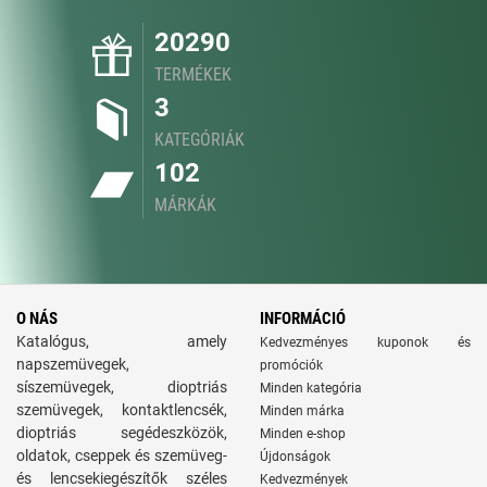
20290
TERMÉKEK
3
KATEGÓRIÁK
102
MÁRKÁK
O NÁS
INFORMÁCIÓ
Katalógus, amely
Kedvezményes kuponok és
napszemüvegek,
promóciók
síszemüvegek, dioptriás
Minden kategória
szemüvegek, kontaktlencsék,
Minden márka
dioptriás segédeszközök,
Minden e-shop
oldatok, cseppek és szemüveg-
Újdonságok
és lencsekiegészítők széles
Kedvezmények