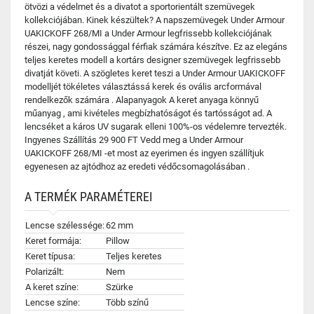
ötvözi a védelmet és a divatot a sportorientált szemüvegek
kollekciójában. Kinek készültek? A napszemüvegek Under Armour
UAKICKOFF 268/MI a Under Armour legfrissebb kollekciójának
részei, nagy gondossággal férfiak számára készítve. Ez az elegáns
teljes keretes modell a kortárs designer szemüvegek legfrissebb
divatját követi. A szögletes keret teszi a Under Armour UAKICKOFF
modelljét tökéletes választássá kerek és ovális arcformával
rendelkezők számára . Alapanyagok A keret anyaga könnyű
műanyag , ami kivételes megbízhatóságot és tartósságot ad. A
lencséket a káros UV sugarak elleni 100%-os védelemre tervezték.
Ingyenes Szállítás 29 900 FT Vedd meg a Under Armour
UAKICKOFF 268/MI -et most az eyerimen és ingyen szállítjuk
egyenesen az ajtódhoz az eredeti védőcsomagolásában .
A TERMÉK PARAMÉTEREI
Lencse szélessége:
62 mm
Keret formája:
Pillow
Keret típusa:
Teljes keretes
Polarizált:
Nem
A keret színe:
Szürke
Lencse színe:
Több színű