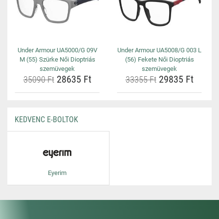
Under Armour UA5000/G 09V
Under Armour UA5008/G 003 L
M (55) Szürke Női Dioptriás
(56) Fekete Női Dioptriás
szemüvegek
szemüvegek
28635 Ft
29835 Ft
35090 Ft
33355 Ft
KEDVENC E-BOLTOK
Eyerim