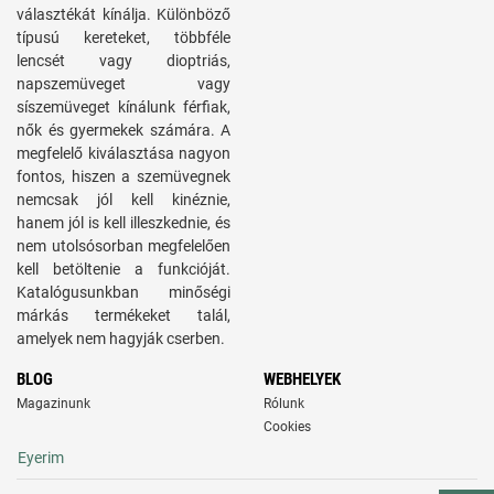
választékát kínálja. Különböző
típusú kereteket, többféle
lencsét vagy dioptriás,
napszemüveget vagy
síszemüveget kínálunk férfiak,
nők és gyermekek számára. A
megfelelő kiválasztása nagyon
fontos, hiszen a szemüvegnek
nemcsak jól kell kinéznie,
hanem jól is kell illeszkednie, és
nem utolsósorban megfelelően
kell betöltenie a funkcióját.
Katalógusunkban minőségi
márkás termékeket talál,
amelyek nem hagyják cserben.
BLOG
WEBHELYEK
Magazinunk
Rólunk
Cookies
Eyerim