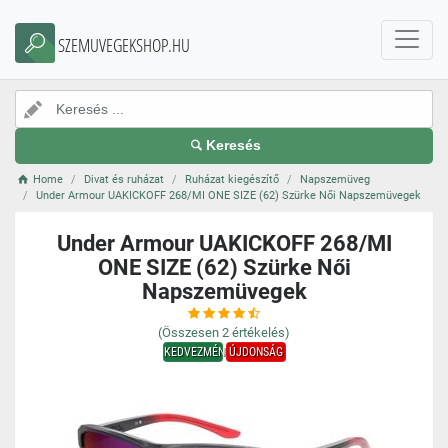
SZEMUVEGEKSHOP.HU
Keresés
Home
Divat és ruházat
Ruházat kiegészítő
Napszemüveg
Under Armour UAKICKOFF 268/MI ONE SIZE (62) Szürke Női Napszemüvegek
Under Armour UAKICKOFF 268/MI
ONE SIZE (62) Szürke Női
Napszemüvegek
(Összesen
2
értékelés)
KEDVEZMÉNY
ÚJDONSÁG