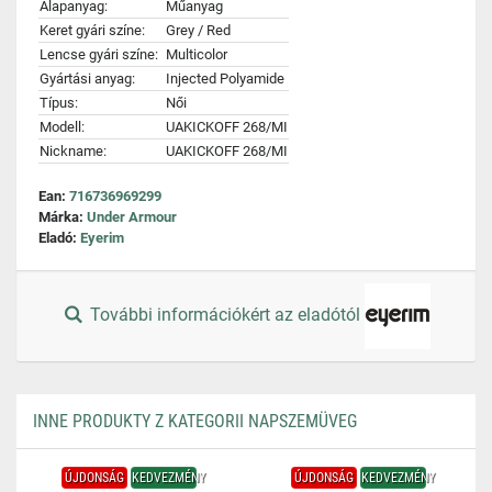
Alapanyag:
Műanyag
Keret gyári színe:
Grey / Red
Lencse gyári színe:
Multicolor
Gyártási anyag:
Injected Polyamide
Típus:
Női
Modell:
UAKICKOFF 268/MI
Nickname:
UAKICKOFF 268/MI
Ean:
716736969299
Márka:
Under Armour
Eladó:
Eyerim
További információkért az eladótól
INNE PRODUKTY Z KATEGORII NAPSZEMÜVEG
ÚJDONSÁG
KEDVEZMÉNY
ÚJDONSÁG
KEDVEZMÉNY