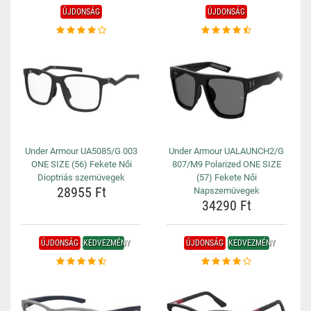
ÚJDONSÁG
ÚJDONSÁG
Under Armour UA5085/G 003
Under Armour UALAUNCH2/G
ONE SIZE (56) Fekete Női
807/M9 Polarized ONE SIZE
Dioptriás szemüvegek
(57) Fekete Női
28955 Ft
Napszemüvegek
34290 Ft
ÚJDONSÁG
KEDVEZMÉNY
ÚJDONSÁG
KEDVEZMÉNY