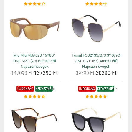
Miu Miu MUA02S 16Y8G1
Fossil FOS2133/G/S 3YG/9O
ONE SIZE (70) Barna Férfi
ONE SIZE (57) Arany Férfi
Napszemüvegek
Napszemüvegek
137290 Ft
30290 Ft
147090 Ft
39790 Ft
ÚJDONSÁG
KEDVEZMÉNY
ÚJDONSÁG
KEDVEZMÉNY