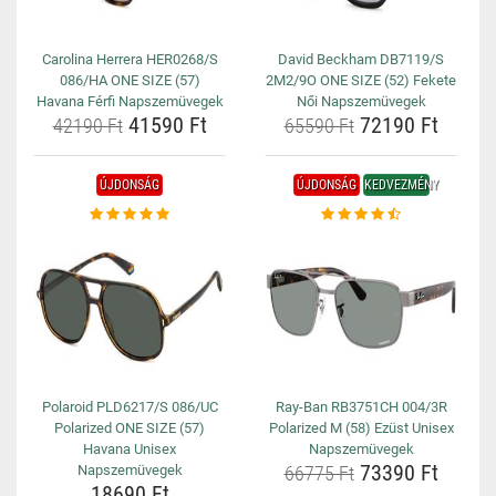
Carolina Herrera HER0268/S
David Beckham DB7119/S
086/HA ONE SIZE (57)
2M2/9O ONE SIZE (52) Fekete
Havana Férfi Napszemüvegek
Női Napszemüvegek
41590 Ft
72190 Ft
42190 Ft
65590 Ft
ÚJDONSÁG
ÚJDONSÁG
KEDVEZMÉNY
Polaroid PLD6217/S 086/UC
Ray-Ban RB3751CH 004/3R
Polarized ONE SIZE (57)
Polarized M (58) Ezüst Unisex
Havana Unisex
Napszemüvegek
73390 Ft
Napszemüvegek
66775 Ft
18690 Ft