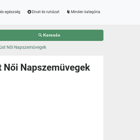
és egészség
Divat és ruházat
Minden kategória
Keresés
züst Női Napszemüvegek
st Női Napszemüvegek