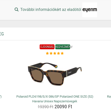
További információkért az eladótól
EG
ÚJDONSÁG
KEDVEZMÉNY
7)
Polaroid PLD6198/S/X 086/SP Polarized ONE SIZE (52)
Ra
Havana Unisex Napszemüvegek
20090 Ft
19390 Ft