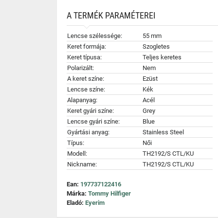
A TERMÉK PARAMÉTEREI
Lencse szélessége:
55 mm
Keret formája:
Szogletes
Keret típusa:
Teljes keretes
Polarizált:
Nem
A keret színe:
Ezüst
Lencse színe:
Kék
Alapanyag:
Acél
Keret gyári színe:
Grey
Lencse gyári színe:
Blue
Gyártási anyag:
Stainless Steel
Típus:
Női
Modell:
TH2192/S CTL/KU
Nickname:
TH2192/S CTL/KU
Ean:
197737122416
Márka:
Tommy Hilfiger
Eladó:
Eyerim