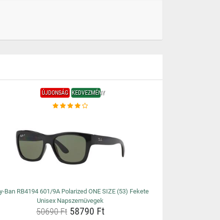
ÚJDONSÁG
KEDVEZMÉNY
y-Ban RB4194 601/9A Polarized ONE SIZE (53) Fekete
Unisex Napszemüvegek
58790 Ft
50690 Ft