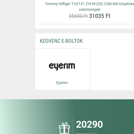
Tommy Hilfiger TH2131 ZI9 M (52) Zöld Női Dioptriá
szemüvegek
31035 Ft
35690 Ft
KEDVENC E-BOLTOK
Eyerim
20290