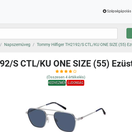
Szépségápolás 
Napszemüveg
Tommy Hilfiger TH2192/S CTL/KU ONE SIZE (55) E
92/S CTL/KU ONE SIZE (55) Ezü
(Összesen
4
értékelés)
KEDVEZMÉNY
ÚJDONSÁG