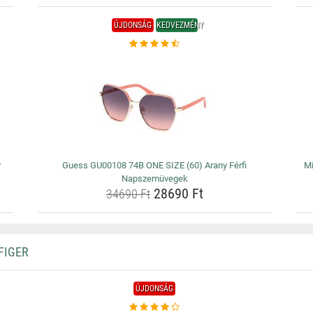
ÚJDONSÁG
KEDVEZMÉNY
y
Guess GU00108 74B ONE SIZE (60) Arany Férfi
Mi
Napszemüvegek
28690 Ft
34690 Ft
FIGER
ÚJDONSÁG