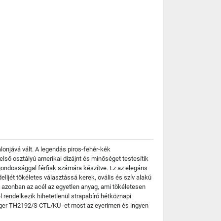
lonjává vált. A legendás piros-fehér-kék
ső osztályú amerikai dizájnt és minőséget testesítik
ondossággal férfiak számára készítve. Ez az elegáns
lljét tökéletes választássá kerek, ovális és szív alakú
 azonban az acél az egyetlen anyag, ami tökéletesen
 rendelkezik hihetetlenül strapabíró hétköznapi
figer TH2192/S CTL/KU -et most az eyerimen és ingyen