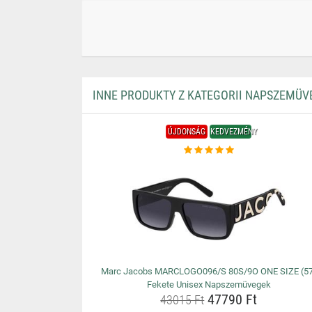
INNE PRODUKTY Z KATEGORII NAPSZEMÜV
ÚJDONSÁG
KEDVEZMÉNY
Marc Jacobs MARCLOGO096/S 80S/9O ONE SIZE (5
Fekete Unisex Napszemüvegek
47790 Ft
43015 Ft