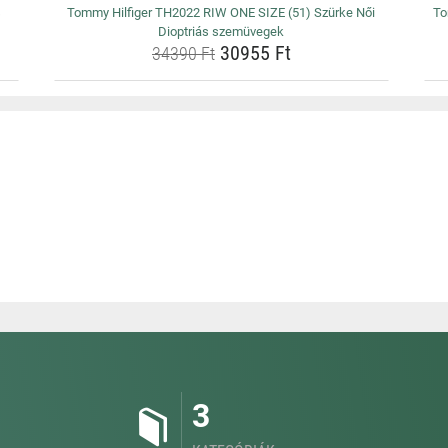
s
Tommy Hilfiger TH2022 RIW ONE SIZE (51) Szürke Női
To
Dioptriás szemüvegek
30955 Ft
34390 Ft
3