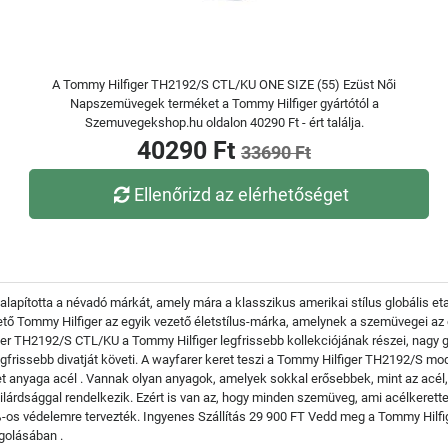
A Tommy Hilfiger TH2192/S CTL/KU ONE SIZE (55) Ezüst Női
Napszemüvegek terméket a Tommy Hilfiger gyártótól a
Szemuvegekshop.hu oldalon 40290 Ft - ért találja.
40290 Ft
33690 Ft
Ellenőrizd az elérhetőséget
apította a névadó márkát, amely mára a klasszikus amerikai stílus globális eta
 Tommy Hilfiger az egyik vezető életstílus-márka, amelynek a szemüvegei az el
 TH2192/S CTL/KU a Tommy Hilfiger legfrissebb kollekciójának részei, nagy g
frissebb divatját követi. A wayfarer keret teszi a Tommy Hilfiger TH2192/S mode
 anyaga acél . Vannak olyan anyagok, amelyek sokkal erősebbek, mint az acél,
rdsággal rendelkezik. Ezért is van az, hogy minden szemüveg, ami acélkerettel
0%-os védelemre tervezték. Ingyenes Szállítás 29 900 FT Vedd meg a Tommy Hil
golásában .