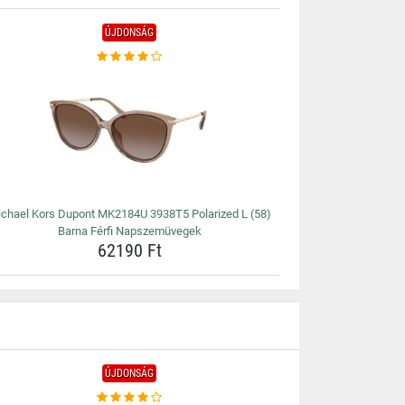
ÚJDONSÁG
chael Kors Dupont MK2184U 3938T5 Polarized L (58)
Barna Férfi Napszemüvegek
62190 Ft
ÚJDONSÁG