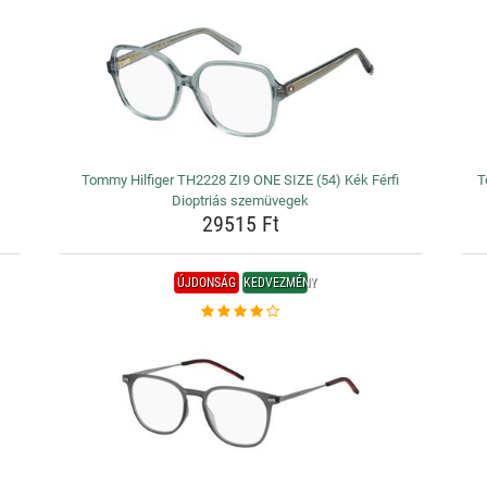
Tommy Hilfiger TH2228 ZI9 ONE SIZE (54) Kék Férfi
T
Dioptriás szemüvegek
29515 Ft
ÚJDONSÁG
KEDVEZMÉNY