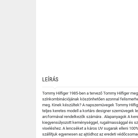
LEÍRÁS
Tommy Hilfiger 1985-ben a tervező Tommy Hilfiger megal
színkombinációjának köszönhetően azonnal felismerhető
meg. Kinek készültek? A napszemüvegek Tommy Hilfiger
teljes keretes modell a kortárs designer szemüvegek leg
arcformával rendelkezők számára . Alapanyagok A keret
kiegyensúlyozott keménységgel, rugalmassággal és szilá
viseléshez. A lencséket a káros UV sugarak elleni 10
szállítjuk egyenesen az ajtódhoz az eredeti védőcsoma