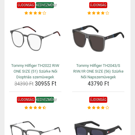
ÚJDONSÁG
KEDVEZMÉNY
ÚJDONSÁG
Tommy Hilfiger TH2022 RIW
Tommy Hilfiger TH2043/S
ONE SIZE (51) Szürke Női
RIW/IR ONE SIZE (56) Szürke
Dioptriás szemüvegek
Női Napszemüvegek
30955 Ft
43790 Ft
34390 Ft
ÚJDONSÁG
KEDVEZMÉNY
ÚJDONSÁG