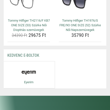
Tommy Hilfiger TH2116/F KB7
Tommy Hilfiger TH1976/S
ONE SIZE (53) Szürke Női
FRE/9O ONE SIZE (52) Szürke
Dioptriás szemüvegek
Női Napszemüvegek
29675 Ft
35790 Ft
34390 Ft
KEDVENC E-BOLTOK
Eyerim