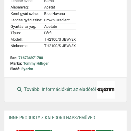
Lencse színe:
Barna
Alapanyag:
Acetát
Keret gyári színe:
Blue Havana
Lencse gyári színe:
Brown Gradient
Gyártási anyag:
Acetate
Típus:
Férfi
Modell:
TH2100/S JBW/3X
Nickname:
TH2100/S JBW/3X
Ean:
716736971780
Márka:
Tommy Hilfiger
Eladó:
Eyerim
További információkért az eladótól
INNE PRODUKTY Z KATEGORII NAPSZEMÜVEG