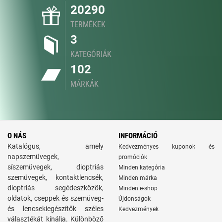
20290
TERMÉKEK
3
KATEGÓRIÁK
102
MÁRKÁK
O NÁS
INFORMÁCIÓ
Katalógus, amely
Kedvezményes kuponok és
napszemüvegek,
promóciók
síszemüvegek, dioptriás
Minden kategória
szemüvegek, kontaktlencsék,
Minden márka
dioptriás segédeszközök,
Minden e-shop
oldatok, cseppek és szemüveg-
Újdonságok
és lencsekiegészítők széles
Kedvezmények
választékát kínálja. Különböző