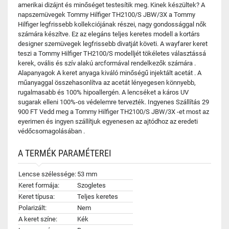
amerikai dizájnt és minőséget testesítik meg. Kinek készültek? A
napszemüvegek Tommy Hilfiger TH2100/S JBW/3X a Tommy
Hilfiger legfrissebb kollekciójának részei, nagy gondossággal nők
számára készítve. Ez az elegáns teljes keretes modell a kortárs
designer szemüvegek legfrissebb divatját követi. A wayfarer keret
teszi a Tommy Hilfiger TH2100/S modelljét tökéletes választássá
kerek, ovális és szív alakú arcformával rendelkezők számára .
Alapanyagok A keret anyaga kiváló minőségű injektált acetát . A
műanyaggal összehasonlítva az acetát lényegesen könnyebb,
rugalmasabb és 100% hipoallergén. A lencséket a káros UV
sugarak elleni 100%-os védelemre tervezték. Ingyenes Szállítás 29
900 FT Vedd meg a Tommy Hilfiger TH2100/S JBW/3X -et most az
eyerimen és ingyen szállítjuk egyenesen az ajtódhoz az eredeti
védőcsomagolásában .
A TERMÉK PARAMÉTEREI
Lencse szélessége:
53 mm
Keret formája:
Szogletes
Keret típusa:
Teljes keretes
Polarizált:
Nem
A keret színe:
Kék