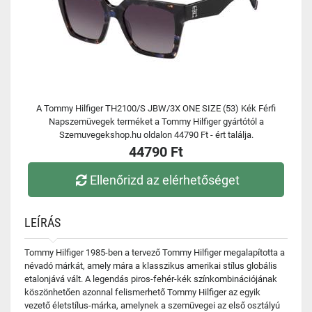
A Tommy Hilfiger TH2100/S JBW/3X ONE SIZE (53) Kék Férfi
Napszemüvegek terméket a Tommy Hilfiger gyártótól a
Szemuvegekshop.hu oldalon 44790 Ft - ért találja.
44790 Ft
Ellenőrizd az elérhetőséget
LEÍRÁS
Tommy Hilfiger 1985-ben a tervező Tommy Hilfiger megalapította a
névadó márkát, amely mára a klasszikus amerikai stílus globális
etalonjává vált. A legendás piros-fehér-kék színkombinációjának
köszönhetően azonnal felismerhető Tommy Hilfiger az egyik
vezető életstílus-márka, amelynek a szemüvegei az első osztályú