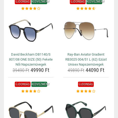
ÚJDONSÁG
KEDVEZMÉNY
ÚJDONSÁG
KEDVEZMÉNY
David Beckham DB1140/S
Ray-Ban Aviator Gradient
807/08 ONE SIZE (50) Fekete
RB3025 004/51 L (62) Ezüst
Női Napszemüvegek
Unisex Napszemüvegek
49990 Ft
44090 Ft
39490 Ft
49890 Ft
ÚJDONSÁG
KEDVEZMÉNY
ÚJDONSÁG