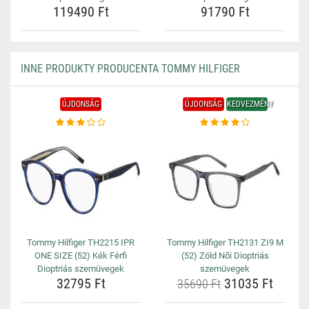
119490 Ft
91790 Ft
INNE PRODUKTY PRODUCENTA TOMMY HILFIGER
ÚJDONSÁG
ÚJDONSÁG
KEDVEZMÉNY
Tommy Hilfiger TH2215 IPR
Tommy Hilfiger TH2131 ZI9 M
ONE SIZE (52) Kék Férfi
(52) Zöld Női Dioptriás
Dioptriás szemüvegek
szemüvegek
32795 Ft
31035 Ft
35690 Ft