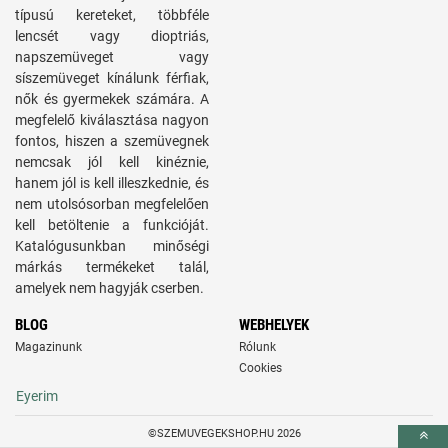
típusú kereteket, többféle
lencsét vagy dioptriás,
napszemüveget vagy
síszemüveget kínálunk férfiak,
nők és gyermekek számára. A
megfelelő kiválasztása nagyon
fontos, hiszen a szemüvegnek
nemcsak jól kell kinéznie,
hanem jól is kell illeszkednie, és
nem utolsósorban megfelelően
kell betöltenie a funkcióját.
Katalógusunkban minőségi
márkás termékeket talál,
amelyek nem hagyják cserben.
BLOG
WEBHELYEK
Magazinunk
Rólunk
Cookies
Eyerim
©SZEMUVEGEKSHOP.HU 2026