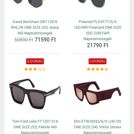
David Beckham DB1129/S
Polaroid PLD4177/S/X
RHL/IR ONE SIZE (52) Arany
1ED/M9 Polarized ONE SIZE
Női Napszemüvegek
(55) Zöld Férfi
71590 Ft
50890 Ft
Napszemüvegek
21790 Ft
ÚJDONSÁG
ÚJDONSÁG
Tom Ford Lelio FT1207 01A
Etro ETRO0032/G/S LHF/2S
ONE SIZE (52) Fekete Női
ONE SIZE (54) Vörös Unisex
Napszemüvegek
Napszemüvegek