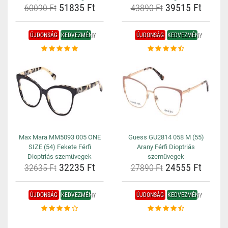
51835 Ft
39515 Ft
60090 Ft
43890 Ft
ÚJDONSÁG
KEDVEZMÉNY
ÚJDONSÁG
KEDVEZMÉNY
Max Mara MM5093 005 ONE
Guess GU2814 058 M (55)
SIZE (54) Fekete Férfi
Arany Férfi Dioptriás
Dioptriás szemüvegek
szemüvegek
32235 Ft
24555 Ft
32635 Ft
27890 Ft
ÚJDONSÁG
KEDVEZMÉNY
ÚJDONSÁG
KEDVEZMÉNY