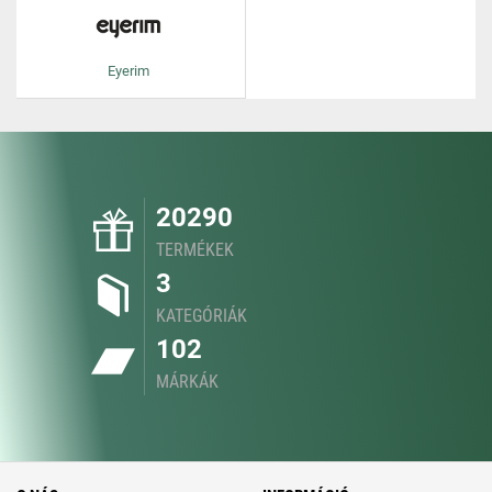
Eyerim
20290
TERMÉKEK
3
KATEGÓRIÁK
102
MÁRKÁK