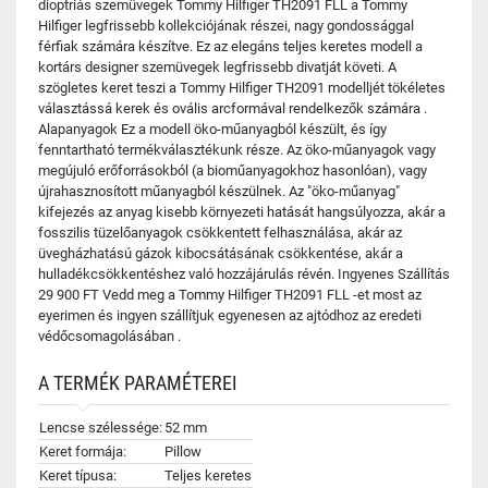
dioptriás szemüvegek Tommy Hilfiger TH2091 FLL a Tommy
Hilfiger legfrissebb kollekciójának részei, nagy gondossággal
férfiak számára készítve. Ez az elegáns teljes keretes modell a
kortárs designer szemüvegek legfrissebb divatját követi. A
szögletes keret teszi a Tommy Hilfiger TH2091 modelljét tökéletes
választássá kerek és ovális arcformával rendelkezők számára .
Alapanyagok Ez a modell öko-műanyagból készült, és így
fenntartható termékválasztékunk része. Az öko-műanyagok vagy
megújuló erőforrásokból (a bioműanyagokhoz hasonlóan), vagy
újrahasznosított műanyagból készülnek. Az "öko-műanyag"
kifejezés az anyag kisebb környezeti hatását hangsúlyozza, akár a
fosszilis tüzelőanyagok csökkentett felhasználása, akár az
üvegházhatású gázok kibocsátásának csökkentése, akár a
hulladékcsökkentéshez való hozzájárulás révén. Ingyenes Szállítás
29 900 FT Vedd meg a Tommy Hilfiger TH2091 FLL -et most az
eyerimen és ingyen szállítjuk egyenesen az ajtódhoz az eredeti
védőcsomagolásában .
A TERMÉK PARAMÉTEREI
Lencse szélessége:
52 mm
Keret formája:
Pillow
Keret típusa:
Teljes keretes