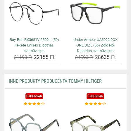
Ray-Ban RX3681V 2509 L (50)
Under Armour UA5022 0OX
Fekete Unisex Dioptriás
ONE SIZE (56) Zöld Női
szemüvegek
Dioptriás szemüvegek
22155 Ft
28635 Ft
31190 Ft
34590 Ft
INNE PRODUKTY PRODUCENTA TOMMY HILFIGER
ÚJDONSÁG
ÚJDONSÁG