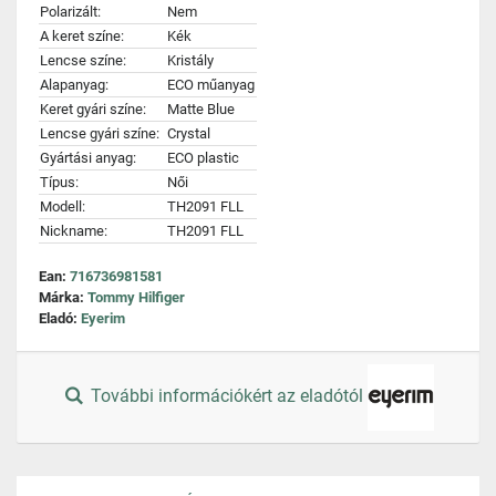
Polarizált:
Nem
A keret színe:
Kék
Lencse színe:
Kristály
Alapanyag:
ECO műanyag
Keret gyári színe:
Matte Blue
Lencse gyári színe:
Crystal
Gyártási anyag:
ECO plastic
Típus:
Női
Modell:
TH2091 FLL
Nickname:
TH2091 FLL
Ean:
716736981581
Márka:
Tommy Hilfiger
Eladó:
Eyerim
További információkért az eladótól