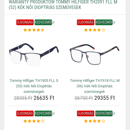
WARIANTY PRODUKTÓW TOMMY HILFIGER TH2091 FLL M
(52) KÉK NŐI DIOPTRIÁS SZEMÜVEGEK
ÚJDONSÁG
KEDVEZMÉNY
ÚJDONSÁG
KEDVEZMÉNY
Tommy Hilfiger TH1905 FLL S
Tommy Hilfiger TH1918 FLL M
(55) Kék Női Dioptriás
(56) Kék Női Dioptriás
szemüvegek
szemüvegek
26635 Ft
29355 Ft
28395 Ft
36790 Ft
ÚJDONSÁG
KEDVEZMÉNY
ÚJDONSÁG
KEDVEZMÉNY