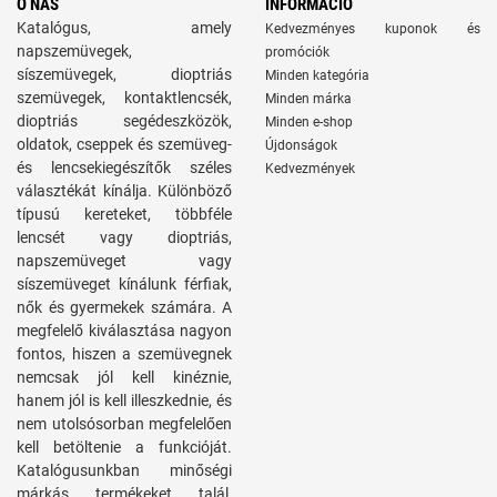
O NÁS
INFORMÁCIÓ
Katalógus, amely
Kedvezményes kuponok és
napszemüvegek,
promóciók
síszemüvegek, dioptriás
Minden kategória
szemüvegek, kontaktlencsék,
Minden márka
dioptriás segédeszközök,
Minden e-shop
oldatok, cseppek és szemüveg-
Újdonságok
és lencsekiegészítők széles
Kedvezmények
választékát kínálja. Különböző
típusú kereteket, többféle
lencsét vagy dioptriás,
napszemüveget vagy
síszemüveget kínálunk férfiak,
nők és gyermekek számára. A
megfelelő kiválasztása nagyon
fontos, hiszen a szemüvegnek
nemcsak jól kell kinéznie,
hanem jól is kell illeszkednie, és
nem utolsósorban megfelelően
kell betöltenie a funkcióját.
Katalógusunkban minőségi
márkás termékeket talál,