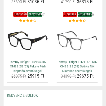
31035 Ft
36315 Ft
35690 Ft
41790 Ft
ÚJDONSÁG
KEDVEZMÉNY
ÚJDONSÁG
KEDVEZMÉNY
Tommy Hilfiger TH2104 807
Tommy Hilfiger TH2116/F KB7
ONE SIZE (53) Fekete Férfi
ONE SIZE (53) Szürke Női
Dioptriás szemüvegek
Dioptriás szemüvegek
25915 Ft
29675 Ft
26075 Ft
34390 Ft
KEDVENC E-BOLTOK