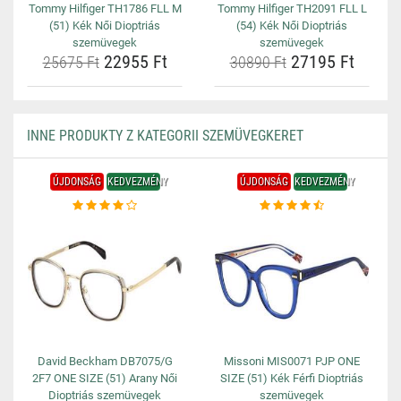
Tommy Hilfiger TH1786 FLL M
Tommy Hilfiger TH2091 FLL L
(51) Kék Női Dioptriás
(54) Kék Női Dioptriás
szemüvegek
szemüvegek
22955 Ft
27195 Ft
25675 Ft
30890 Ft
INNE PRODUKTY Z KATEGORII SZEMÜVEGKERET
ÚJDONSÁG
KEDVEZMÉNY
ÚJDONSÁG
KEDVEZMÉNY
David Beckham DB7075/G
Missoni MIS0071 PJP ONE
2F7 ONE SIZE (51) Arany Női
SIZE (51) Kék Férfi Dioptriás
Dioptriás szemüvegek
szemüvegek