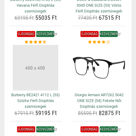
Havana Férfi Dioptriás
3045 ONE SIZE (53) Vörös
szemüvegek
Férfi Dioptriás szemüvegek
55035 Ft
67515 Ft
63195 Ft
77435 Ft
ÚJDONSÁG
KEDVEZMÉNY
ÚJDONSÁG
KEDVEZMÉNY
Burberry BE2421 4112 L (53)
Giorgio Armani AR7262 5042
Szürke Férfi Dioptriás
ONE SIZE (54) Fekete Női
szemüvegek
Dioptriás szemüvegek
59195 Ft
82875 Ft
67915 Ft
85595 Ft
ÚJDONSÁG
KEDVEZMÉNY
ÚJDONSÁG
KEDVEZMÉNY