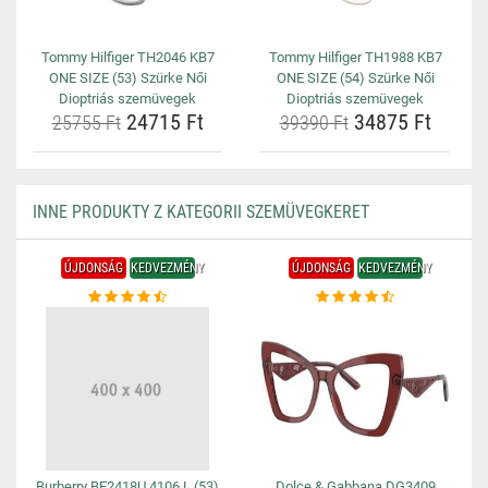
Tommy Hilfiger TH2046 KB7
Tommy Hilfiger TH1988 KB7
ONE SIZE (53) Szürke Női
ONE SIZE (54) Szürke Női
Dioptriás szemüvegek
Dioptriás szemüvegek
24715 Ft
34875 Ft
25755 Ft
39390 Ft
INNE PRODUKTY Z KATEGORII SZEMÜVEGKERET
ÚJDONSÁG
KEDVEZMÉNY
ÚJDONSÁG
KEDVEZMÉNY
Burberry BE2418U 4106 L (53)
Dolce & Gabbana DG3409