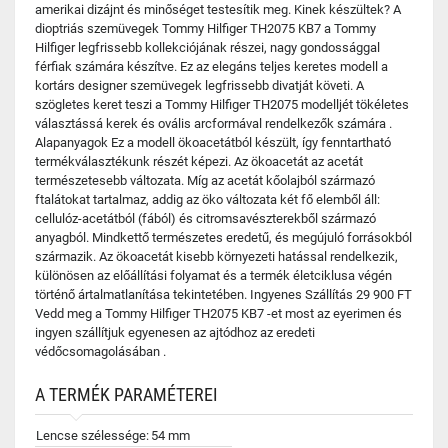
amerikai dizájnt és minőséget testesítik meg. Kinek készültek? A
dioptriás szemüvegek Tommy Hilfiger TH2075 KB7 a Tommy
Hilfiger legfrissebb kollekciójának részei, nagy gondossággal
férfiak számára készítve. Ez az elegáns teljes keretes modell a
kortárs designer szemüvegek legfrissebb divatját követi. A
szögletes keret teszi a Tommy Hilfiger TH2075 modelljét tökéletes
választássá kerek és ovális arcformával rendelkezők számára .
Alapanyagok Ez a modell ökoacetátból készült, így fenntartható
termékválasztékunk részét képezi. Az ökoacetát az acetát
természetesebb változata. Míg az acetát kőolajból származó
ftalátokat tartalmaz, addig az öko változata két fő elemből áll:
cellulóz-acetátból (fából) és citromsavészterekből származó
anyagból. Mindkettő természetes eredetű, és megújuló forrásokból
származik. Az ökoacetát kisebb környezeti hatással rendelkezik,
különösen az előállítási folyamat és a termék életciklusa végén
történő ártalmatlanítása tekintetében. Ingyenes Szállítás 29 900 FT
Vedd meg a Tommy Hilfiger TH2075 KB7 -et most az eyerimen és
ingyen szállítjuk egyenesen az ajtódhoz az eredeti
védőcsomagolásában .
A TERMÉK PARAMÉTEREI
Lencse szélessége:
54 mm