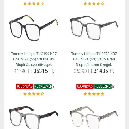
Tommy Hilfiger TH2199 KB7
Tommy Hilfiger TH2072 KB7
ONE SIZE (56) Szürke Női
ONE SIZE (53) Szürke Női
Dioptriás szemüvegek
Dioptriás szemüvegek
36315 Ft
31435 Ft
41790 Ft
36390 Ft
ÚJDONSÁG
KEDVEZMÉNY
ÚJDONSÁG
KEDVEZMÉNY