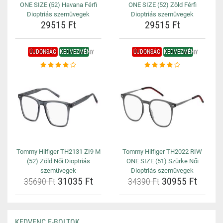
ONE SIZE (52) Havana Férfi
ONE SIZE (52) Zöld Férfi
Dioptriás szemüvegek
Dioptriás szemüvegek
29515 Ft
29515 Ft
ÚJDONSÁG
KEDVEZMÉNY
ÚJDONSÁG
KEDVEZMÉNY
Tommy Hilfiger TH2131 ZI9 M
Tommy Hilfiger TH2022 RIW
(52) Zöld Női Dioptriás
ONE SIZE (51) Szürke Női
szemüvegek
Dioptriás szemüvegek
31035 Ft
30955 Ft
35690 Ft
34390 Ft
KEDVENC E-BOLTOK