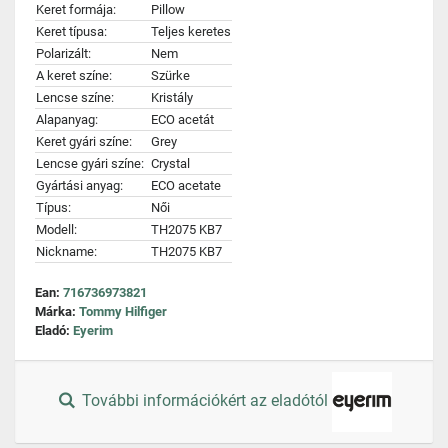
Keret formája:
Pillow
Keret típusa:
Teljes keretes
Polarizált:
Nem
A keret színe:
Szürke
Lencse színe:
Kristály
Alapanyag:
ECO acetát
Keret gyári színe:
Grey
Lencse gyári színe:
Crystal
Gyártási anyag:
ECO acetate
Típus:
Női
Modell:
TH2075 KB7
Nickname:
TH2075 KB7
Ean:
716736973821
Márka:
Tommy Hilfiger
Eladó:
Eyerim
További információkért az eladótól