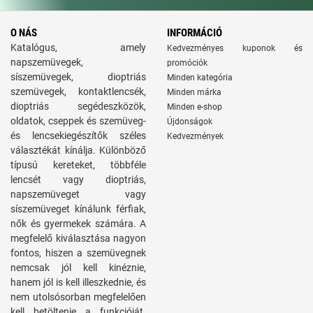
O NÁS
INFORMÁCIÓ
Katalógus, amely
Kedvezményes kuponok és
napszemüvegek,
promóciók
síszemüvegek, dioptriás
Minden kategória
szemüvegek, kontaktlencsék,
Minden márka
dioptriás segédeszközök,
Minden e-shop
oldatok, cseppek és szemüveg-
Újdonságok
és lencsekiegészítők széles
Kedvezmények
választékát kínálja. Különböző
típusú kereteket, többféle
lencsét vagy dioptriás,
napszemüveget vagy
síszemüveget kínálunk férfiak,
nők és gyermekek számára. A
megfelelő kiválasztása nagyon
fontos, hiszen a szemüvegnek
nemcsak jól kell kinéznie,
hanem jól is kell illeszkednie, és
nem utolsósorban megfelelően
kell betöltenie a funkcióját.