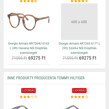
Giorgio Armani AR7264U 6163
Giorgio Armani AR7265 6171 L
L (49) Havana Női Dioptriás
(55) Szürke Női Dioptriás
szemüvegek
szemüvegek
69275 Ft
69275 Ft
71595 Ft
71595 Ft
INNE PRODUKTY PRODUCENTA TOMMY HILFIGER
ÚJDONSÁG
ÚJDONSÁG