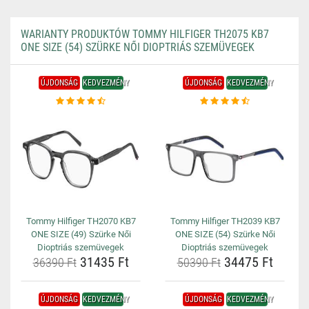
WARIANTY PRODUKTÓW TOMMY HILFIGER TH2075 KB7
ONE SIZE (54) SZÜRKE NŐI DIOPTRIÁS SZEMÜVEGEK
ÚJDONSÁG
KEDVEZMÉNY
ÚJDONSÁG
KEDVEZMÉNY
Tommy Hilfiger TH2070 KB7
Tommy Hilfiger TH2039 KB7
ONE SIZE (49) Szürke Női
ONE SIZE (54) Szürke Női
Dioptriás szemüvegek
Dioptriás szemüvegek
31435 Ft
34475 Ft
36390 Ft
50390 Ft
ÚJDONSÁG
KEDVEZMÉNY
ÚJDONSÁG
KEDVEZMÉNY