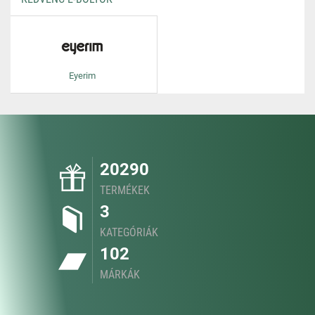
Eyerim
20290
TERMÉKEK
3
KATEGÓRIÁK
102
MÁRKÁK