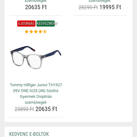
szemüvegek
szemüvegek
20635 Ft
19995 Ft
28290 Ft
ÚJDONSÁG
KEDVEZMÉNY
Tommy Hilfiger Junior TH1927
09V ONE SIZE (48) Szürke
Gyermek Dioptriás
szemüvegek
20635 Ft
23890 Ft
KEDVENC E-BOLTOK