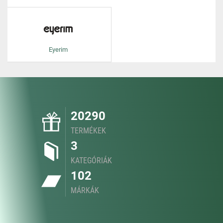
Eyerim
20290
TERMÉKEK
3
KATEGÓRIÁK
102
MÁRKÁK