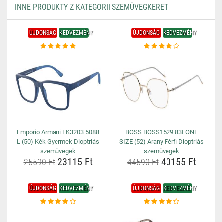
INNE PRODUKTY Z KATEGORII SZEMÜVEGKERET
ÚJDONSÁG
KEDVEZMÉNY
ÚJDONSÁG
KEDVEZMÉNY
Emporio Armani EK3203 5088
BOSS BOSS1529 83I ONE
L (50) Kék Gyermek Dioptriás
SIZE (52) Arany Férfi Dioptriás
szemüvegek
szemüvegek
23115 Ft
40155 Ft
25590 Ft
44590 Ft
ÚJDONSÁG
KEDVEZMÉNY
ÚJDONSÁG
KEDVEZMÉNY