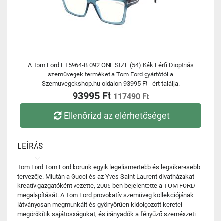
A Tom Ford FT5964-B 092 ONE SIZE (54) Kék Férfi Dioptriás
szemüvegek terméket a Tom Ford gyártótól a
Szemuvegekshop.hu oldalon 93995 Ft - ért találja.
93995 Ft
117490 Ft
Ellenőrizd az elérhetőséget
LEÍRÁS
Tom Ford Tom Ford korunk egyik legelismertebb és legsikeresebb
tervezője. Miután a Gucci és az Yves Saint Laurent divatházakat
kreatívigazgatóként vezette, 2005-ben bejelentette a TOM FORD
megalapítását. A Tom Ford provokatív szemüveg kollekciójának
látványosan megmunkált és gyönyörűen kidolgozott keretei
megörökítik sajátosságukat, és irányadók a fényűző szemészeti