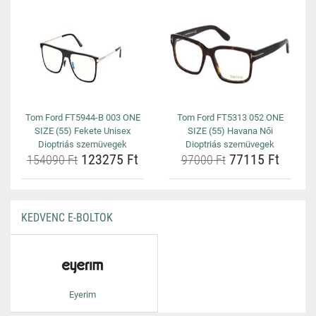
Tom Ford FT5944-B 003 ONE
Tom Ford FT5313 052 ONE
SIZE (55) Fekete Unisex
SIZE (55) Havana Női
Dioptriás szemüvegek
Dioptriás szemüvegek
123275 Ft
77115 Ft
154090 Ft
97000 Ft
KEDVENC E-BOLTOK
Eyerim