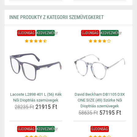
INNE PRODUKTY Z KATEGORII SZEMÜVEGKERET
ÚJDONSÁG
KEDVEZMÉNY
ÚJDONSÁG
KEDVEZMÉNY
Lacoste L2898 401 L (56) Kék
David Beckham DB1105 D3X
Női Dioptriás szemüvegek
ONE SIZE (49) Szürke Női
21915 Ft
28235 Ft
Dioptriás szemüvegek
57195 Ft
58635 Ft
ÚJDONSÁG
KEDVEZMÉNY
ÚJDONSÁG