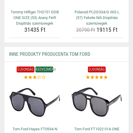
Tommy Hilfiger TH2151 DDB
Polaroid PLDD534/G 003 L
ONE SIZE (53) Arany Férfi
(57) Fekete Női Dioptriás
Dioptriás szemüvegek
szemüvegek
31435 Ft
19115 Ft
20790 Ft
INNE PRODUKTY PRODUCENTA TOM FORD
ÚJDONSÁG
KEDVEZMÉNY
ÚJDONSÁG
Tom Ford Hayes FT0934-N
Tom Ford FT1022 01A ONE