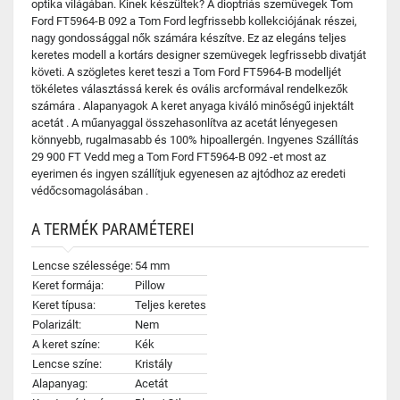
optika világában. Kinek készültek? A dioptriás szemüvegek Tom
Ford FT5964-B 092 a Tom Ford legfrissebb kollekciójának részei,
nagy gondossággal nők számára készítve. Ez az elegáns teljes
keretes modell a kortárs designer szemüvegek legfrissebb divatját
követi. A szögletes keret teszi a Tom Ford FT5964-B modelljét
tökéletes választássá kerek és ovális arcformával rendelkezők
számára . Alapanyagok A keret anyaga kiváló minőségű injektált
acetát . A műanyaggal összehasonlítva az acetát lényegesen
könnyebb, rugalmasabb és 100% hipoallergén. Ingyenes Szállítás
29 900 FT Vedd meg a Tom Ford FT5964-B 092 -et most az
eyerimen és ingyen szállítjuk egyenesen az ajtódhoz az eredeti
védőcsomagolásában .
A TERMÉK PARAMÉTEREI
Lencse szélessége:
54 mm
Keret formája:
Pillow
Keret típusa:
Teljes keretes
Polarizált:
Nem
A keret színe:
Kék
Lencse színe:
Kristály
Alapanyag:
Acetát