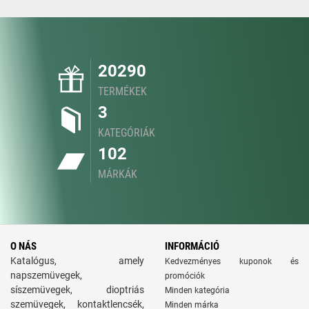
20290
TERMÉKEK
3
KATEGÓRIÁK
102
MÁRKÁK
O NÁS
INFORMÁCIÓ
Katalógus, amely
Kedvezményes kuponok és
napszemüvegek,
promóciók
síszemüvegek, dioptriás
Minden kategória
szemüvegek, kontaktlencsék,
Minden márka