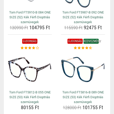
Tom Ford FT5910-B 084 ONE
Tom Ford FT5987-B 092 ONE
SIZE (52) Kék Férfi Dioptriás
SIZE (52) Kék Férfi Dioptriás
szemüvegek
szemüvegek
104795 Ft
92475 Ft
130990 Ft
115590 Ft
ÚJDONSÁG
ÚJDONSÁG
KEDVEZMÉNY
Tom Ford FT5812-B 055 ONE
Tom Ford FT5816-B 089 ONE
SIZE (53) Kék Férfi Dioptriás
SIZE (53) Kék Férfi Dioptriás
szemüvegek
szemüvegek
80155 Ft
101755 Ft
128000 Ft