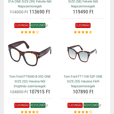
01A ONE SIZE (59) Fekete Női
SIZE (58) Fekete Női
Napszemüvegek
Napszemüvegek
113690 Ft
119490 Ft
114000 Ft
ÚJDONSÁG
KEDVEZMÉNY
ÚJDONSÁG
Tom Ford FT5040-B 052 ONE
Tom Ford FT1108 52P ONE
SIZE (52) Havana Női
SIZE (55) Havana Férfi
Dioptriás szemüvegek
Napszemüvegek
107915 Ft
107890 Ft
134890 Ft
ÚJDONSÁG
KEDVEZMÉNY
ÚJDONSÁG
KEDVEZMÉNY