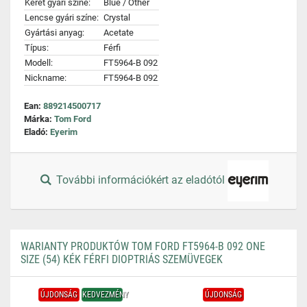
Keret gyári színe:
Blue / Other
Lencse gyári színe:
Crystal
Gyártási anyag:
Acetate
Típus:
Férfi
Modell:
FT5964-B 092
Nickname:
FT5964-B 092
Ean:
889214500717
Márka:
Tom Ford
Eladó:
Eyerim
További információkért az eladótól
WARIANTY PRODUKTÓW TOM FORD FT5964-B 092 ONE
SIZE (54) KÉK FÉRFI DIOPTRIÁS SZEMÜVEGEK
ÚJDONSÁG
KEDVEZMÉNY
ÚJDONSÁG