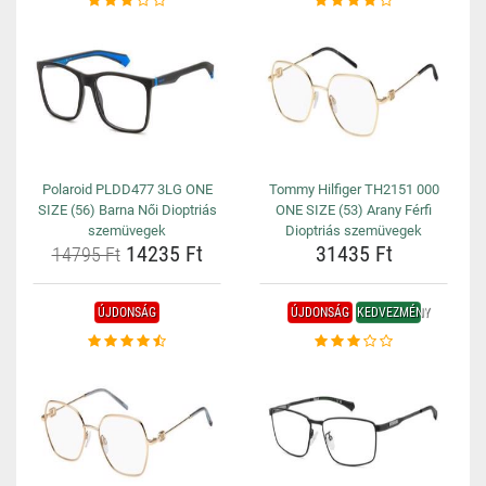
Polaroid PLDD477 3LG ONE
Tommy Hilfiger TH2151 000
SIZE (56) Barna Női Dioptriás
ONE SIZE (53) Arany Férfi
szemüvegek
Dioptriás szemüvegek
14235 Ft
31435 Ft
14795 Ft
ÚJDONSÁG
ÚJDONSÁG
KEDVEZMÉNY