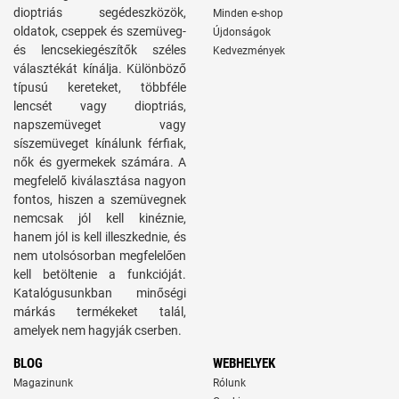
dioptriás segédeszközök,
Minden e-shop
oldatok, cseppek és szemüveg-
Újdonságok
és lencsekiegészítők széles
Kedvezmények
választékát kínálja. Különböző
típusú kereteket, többféle
lencsét vagy dioptriás,
napszemüveget vagy
síszemüveget kínálunk férfiak,
nők és gyermekek számára. A
megfelelő kiválasztása nagyon
fontos, hiszen a szemüvegnek
nemcsak jól kell kinéznie,
hanem jól is kell illeszkednie, és
nem utolsósorban megfelelően
kell betöltenie a funkcióját.
Katalógusunkban minőségi
márkás termékeket talál,
amelyek nem hagyják cserben.
BLOG
WEBHELYEK
Magazinunk
Rólunk