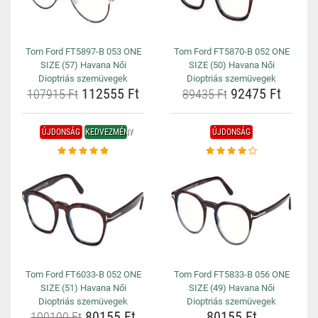
Tom Ford FT5897-B 053 ONE
Tom Ford FT5870-B 052 ONE
SIZE (57) Havana Női
SIZE (50) Havana Női
Dioptriás szemüvegek
Dioptriás szemüvegek
112555 Ft
92475 Ft
107915 Ft
89435 Ft
ÚJDONSÁG
KEDVEZMÉNY
ÚJDONSÁG
Tom Ford FT6033-B 052 ONE
Tom Ford FT5833-B 056 ONE
SIZE (51) Havana Női
SIZE (49) Havana Női
Dioptriás szemüvegek
Dioptriás szemüvegek
80155 Ft
80155 Ft
100190 Ft