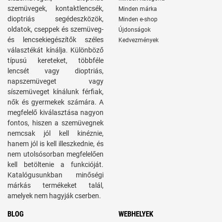
szemüvegek, kontaktlencsék,
Minden márka
dioptriás segédeszközök,
Minden e-shop
oldatok, cseppek és szemüveg-
Újdonságok
és lencsekiegészítők széles
Kedvezmények
választékát kínálja. Különböző
típusú kereteket, többféle
lencsét vagy dioptriás,
napszemüveget vagy
síszemüveget kínálunk férfiak,
nők és gyermekek számára. A
megfelelő kiválasztása nagyon
fontos, hiszen a szemüvegnek
nemcsak jól kell kinéznie,
hanem jól is kell illeszkednie, és
nem utolsósorban megfelelően
kell betöltenie a funkcióját.
Katalógusunkban minőségi
márkás termékeket talál,
amelyek nem hagyják cserben.
BLOG
WEBHELYEK