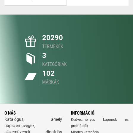
20290
TERMÉKEK
3
KATEGÓRIÁK
102
MÁRKÁK
O NÁS
INFORMÁCIÓ
Katalógus, amely
Kedvezményes kuponok és
napszemüvegek,
promóciók
síszemüvegek, dioptriás
Minden kategória