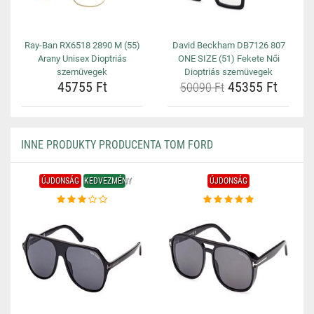
Ray-Ban RX6518 2890 M (55)
David Beckham DB7126 807
Arany Unisex Dioptriás
ONE SIZE (51) Fekete Női
szemüvegek
Dioptriás szemüvegek
45755 Ft
45355 Ft
50090 Ft
INNE PRODUKTY PRODUCENTA TOM FORD
ÚJDONSÁG
KEDVEZMÉNY
ÚJDONSÁG