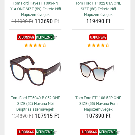
Tom Ford Hayes FT0934-N
Tom Ford FT1022 01A ONE
01A ONE SIZE (59) Fekete Női
SIZE (58) Fekete Női
Napszemüvegek
Napszemüvegek
113690 Ft
119490 Ft
114000 Ft
ÚJDONSÁG
KEDVEZMÉNY
ÚJDONSÁG
Tom Ford FT5040-B 052 ONE
Tom Ford FT1108 52P ONE
SIZE (52) Havana Női
SIZE (55) Havana Férfi
Dioptriás szemüvegek
Napszemüvegek
107915 Ft
107890 Ft
134890 Ft
ÚJDONSÁG
KEDVEZMÉNY
ÚJDONSÁG
KEDVEZMÉNY