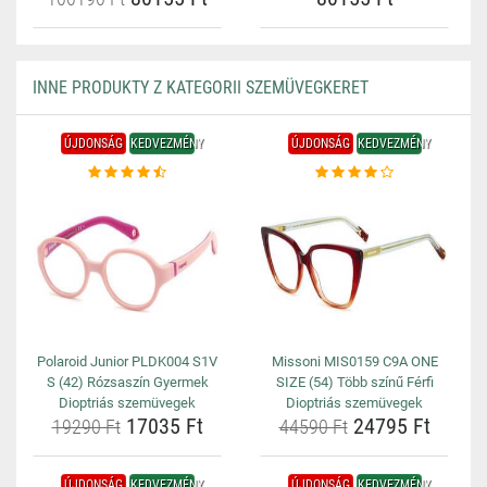
INNE PRODUKTY Z KATEGORII SZEMÜVEGKERET
ÚJDONSÁG
KEDVEZMÉNY
ÚJDONSÁG
KEDVEZMÉNY
Polaroid Junior PLDK004 S1V
Missoni MIS0159 C9A ONE
S (42) Rózsaszín Gyermek
SIZE (54) Több színű Férfi
Dioptriás szemüvegek
Dioptriás szemüvegek
17035 Ft
24795 Ft
19290 Ft
44590 Ft
ÚJDONSÁG
KEDVEZMÉNY
ÚJDONSÁG
KEDVEZMÉNY