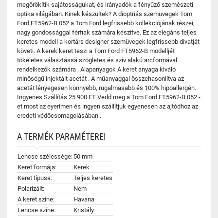
megörökítik sajátosságukat, és irányadók a fényűző szemészeti
optika világában. Kinek készültek? A dioptriás szemüvegek Tom
Ford FT5962-B 052 a Tom Ford legfrissebb kollekciójának részei,
nagy gondossággal férfiak számára készítve. Ez az elegáns teljes
keretes modell a kortárs designer szemüvegek legfrissebb divatját
követi. A kerek keret teszi a Tom Ford FT5962-B modelljét
tökéletes választássá szögletes és szív alakú arcformával
rendelkezők számára . Alapanyagok A keret anyaga kiváló
minőségű injektált acetát . A műanyaggal összehasonlítva az
acetát lényegesen könnyebb, rugalmasabb és 100% hipoallergén.
Ingyenes Szállítás 25 900 FT Vedd meg a Tom Ford FT5962-B 052 -
et most az eyerimen és ingyen szállítjuk egyenesen az ajtódhoz az
eredeti védőcsomagolásában .
A TERMÉK PARAMÉTEREI
Lencse szélessége:
50 mm
Keret formája:
Kerek
Keret típusa:
Teljes keretes
Polarizált:
Nem
A keret színe:
Havana
Lencse színe:
Kristály