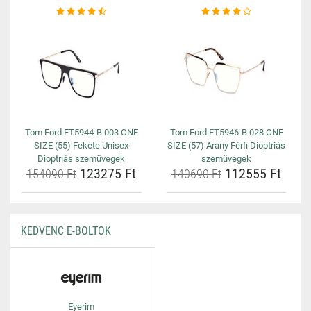
Tom Ford FT5944-B 003 ONE
Tom Ford FT5946-B 028 ONE
SIZE (55) Fekete Unisex
SIZE (57) Arany Férfi Dioptriás
Dioptriás szemüvegek
szemüvegek
123275 Ft
112555 Ft
154090 Ft
140690 Ft
KEDVENC E-BOLTOK
Eyerim