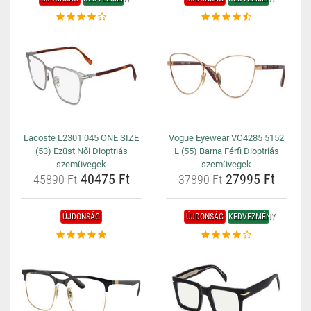
Lacoste L2301 045 ONE SIZE
Vogue Eyewear VO4285 5152
(53) Ezüst Női Dioptriás
L (55) Barna Férfi Dioptriás
szemüvegek
szemüvegek
40475 Ft
27995 Ft
45890 Ft
37890 Ft
ÚJDONSÁG
ÚJDONSÁG
KEDVEZMÉNY