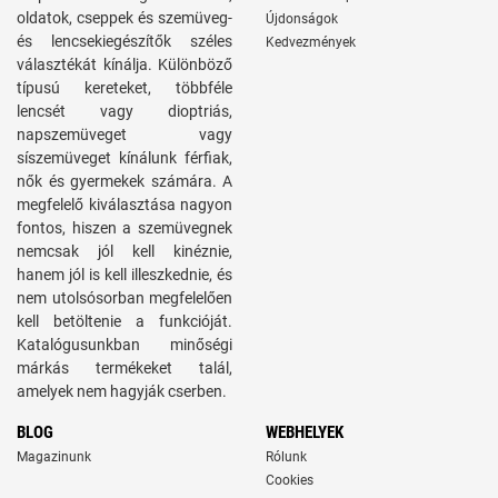
oldatok, cseppek és szemüveg-
Újdonságok
és lencsekiegészítők széles
Kedvezmények
választékát kínálja. Különböző
típusú kereteket, többféle
lencsét vagy dioptriás,
napszemüveget vagy
síszemüveget kínálunk férfiak,
nők és gyermekek számára. A
megfelelő kiválasztása nagyon
fontos, hiszen a szemüvegnek
nemcsak jól kell kinéznie,
hanem jól is kell illeszkednie, és
nem utolsósorban megfelelően
kell betöltenie a funkcióját.
Katalógusunkban minőségi
márkás termékeket talál,
amelyek nem hagyják cserben.
BLOG
WEBHELYEK
Magazinunk
Rólunk
Cookies