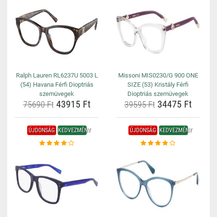
Ralph Lauren RL6237U 5003 L
Missoni MIS0230/G 900 ONE
(54) Havana Férfi Dioptriás
SIZE (53) Kristály Férfi
szemüvegek
Dioptriás szemüvegek
43915 Ft
34475 Ft
75690 Ft
39595 Ft
ÚJDONSÁG
KEDVEZMÉNY
ÚJDONSÁG
KEDVEZMÉNY