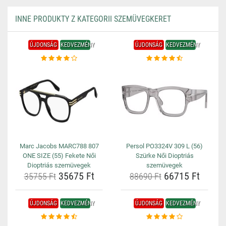
INNE PRODUKTY Z KATEGORII SZEMÜVEGKERET
ÚJDONSÁG
KEDVEZMÉNY
ÚJDONSÁG
KEDVEZMÉNY
Marc Jacobs MARC788 807
Persol PO3324V 309 L (56)
ONE SIZE (55) Fekete Női
Szürke Női Dioptriás
Dioptriás szemüvegek
szemüvegek
35675 Ft
66715 Ft
35755 Ft
88690 Ft
ÚJDONSÁG
KEDVEZMÉNY
ÚJDONSÁG
KEDVEZMÉNY