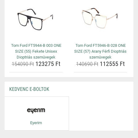
Tom Ford FT5944-B 003 ONE
Tom Ford FT5946-B 028 ONE
SIZE (55) Fekete Unisex
SIZE (57) Arany Férfi Dioptriás
Dioptriás szemüvegek
szemüvegek
123275 Ft
112555 Ft
154090 Ft
140690 Ft
KEDVENC E-BOLTOK
Eyerim