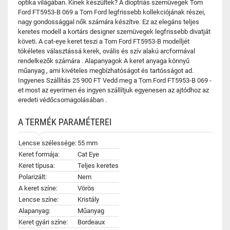
optika világában. Kinek készültek? A dioptriás szemüvegek Tom
Ford FT5953-B 069 a Tom Ford legfrissebb kollekciójának részei,
nagy gondossággal nők számára készítve. Ez az elegáns teljes
keretes modell a kortárs designer szemüvegek legfrissebb divatját
követi. A cat-eye keret teszi a Tom Ford FT5953-B modelljét
tökéletes választássá kerek, ovális és szív alakú arcformával
rendelkezők számára . Alapanyagok A keret anyaga könnyű
műanyag , ami kivételes megbízhatóságot és tartósságot ad.
Ingyenes Szállítás 25 900 FT Vedd meg a Tom Ford FT5953-B 069 -
et most az eyerimen és ingyen szállítjuk egyenesen az ajtódhoz az
eredeti védőcsomagolásában .
A TERMÉK PARAMÉTEREI
Lencse szélessége:
55 mm
Keret formája:
Cat Eye
Keret típusa:
Teljes keretes
Polarizált:
Nem
A keret színe:
Vörös
Lencse színe:
Kristály
Alapanyag:
Műanyag
Keret gyári színe:
Bordeaux