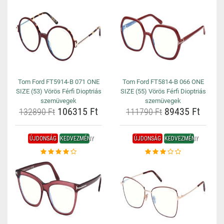
Tom Ford FT5914-B 071 ONE
Tom Ford FT5814-B 066 ONE
SIZE (53) Vörös Férfi Dioptriás
SIZE (55) Vörös Férfi Dioptriás
szemüvegek
szemüvegek
106315 Ft
89435 Ft
132890 Ft
111790 Ft
ÚJDONSÁG
KEDVEZMÉNY
ÚJDONSÁG
KEDVEZMÉNY