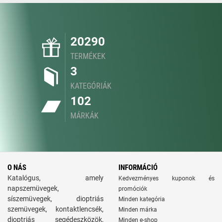
20290
TERMÉKEK
3
KATEGÓRIÁK
102
MÁRKÁK
O NÁS
INFORMÁCIÓ
Katalógus, amely
Kedvezményes kuponok és
napszemüvegek,
promóciók
síszemüvegek, dioptriás
Minden kategória
szemüvegek, kontaktlencsék,
Minden márka
dioptriás segédeszközök,
Minden e-shop