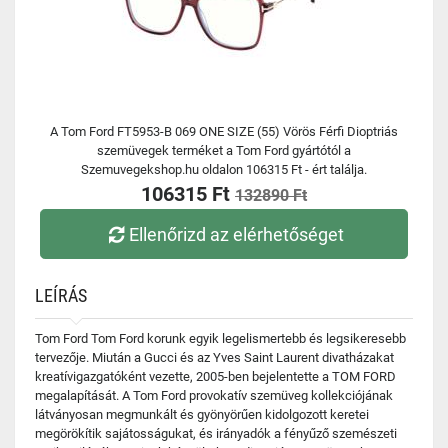
A Tom Ford FT5953-B 069 ONE SIZE (55) Vörös Férfi Dioptriás
szemüvegek terméket a Tom Ford gyártótól a
Szemuvegekshop.hu oldalon 106315 Ft - ért találja.
106315 Ft
132890 Ft
Ellenőrizd az elérhetőséget
LEÍRÁS
Tom Ford Tom Ford korunk egyik legelismertebb és legsikeresebb
tervezője. Miután a Gucci és az Yves Saint Laurent divatházakat
kreatívigazgatóként vezette, 2005-ben bejelentette a TOM FORD
megalapítását. A Tom Ford provokatív szemüveg kollekciójának
látványosan megmunkált és gyönyörűen kidolgozott keretei
megörökítik sajátosságukat, és irányadók a fényűző szemészeti