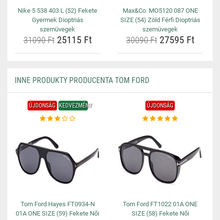
Nike 5 538 403 L (52) Fekete
Max&Co. MO5120 087 ONE
Gyermek Dioptriás
SIZE (54) Zöld Férfi Dioptriás
szemüvegek
szemüvegek
25115 Ft
27595 Ft
31090 Ft
30090 Ft
INNE PRODUKTY PRODUCENTA TOM FORD
ÚJDONSÁG
KEDVEZMÉNY
ÚJDONSÁG
Tom Ford Hayes FT0934-N
Tom Ford FT1022 01A ONE
01A ONE SIZE (59) Fekete Női
SIZE (58) Fekete Női