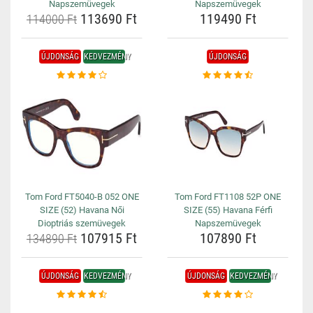
Napszemüvegek
Napszemüvegek
113690 Ft
119490 Ft
114000 Ft
ÚJDONSÁG
KEDVEZMÉNY
ÚJDONSÁG
Tom Ford FT5040-B 052 ONE
Tom Ford FT1108 52P ONE
SIZE (52) Havana Női
SIZE (55) Havana Férfi
Dioptriás szemüvegek
Napszemüvegek
107915 Ft
107890 Ft
134890 Ft
ÚJDONSÁG
KEDVEZMÉNY
ÚJDONSÁG
KEDVEZMÉNY