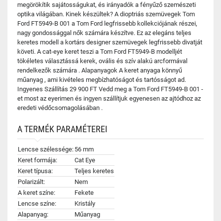
megörökítik sajátosságukat, és irányadók a fényűző szemészeti
optika világában. Kinek készültek? A dioptriás szemüvegek Tom
Ford FT5949-B 001 a Tom Ford legfrissebb kollekciójának részei,
nagy gondossággal nők számára készítve. Ez az elegáns teljes
keretes modell a kortárs designer szemüvegek legfrissebb divatját
követi. A cat-eye keret teszi a Tom Ford FT5949-B modelljét
tökéletes választássá kerek, ovális és szív alakú arcformával
rendelkezők számára . Alapanyagok A keret anyaga könnyű
műanyag , ami kivételes megbízhatóságot és tartósságot ad.
Ingyenes Szállítás 29 900 FT Vedd meg a Tom Ford FT5949-B 001 -
et most az eyerimen és ingyen szállítjuk egyenesen az ajtódhoz az
eredeti védőcsomagolásában .
A TERMÉK PARAMÉTEREI
Lencse szélessége:
56 mm
Keret formája:
Cat Eye
Keret típusa:
Teljes keretes
Polarizált:
Nem
A keret színe:
Fekete
Lencse színe:
Kristály
Alapanyag:
Műanyag