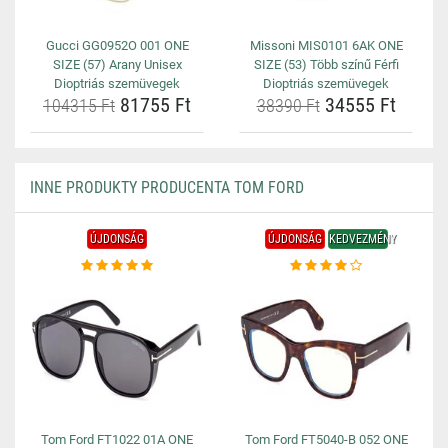
Gucci GG0952O 001 ONE
Missoni MIS0101 6AK ONE
SIZE (57) Arany Unisex
SIZE (53) Több színű Férfi
Dioptriás szemüvegek
Dioptriás szemüvegek
81755 Ft
34555 Ft
104315 Ft
38390 Ft
INNE PRODUKTY PRODUCENTA TOM FORD
ÚJDONSÁG
ÚJDONSÁG
KEDVEZMÉNY
Tom Ford FT1022 01A ONE
Tom Ford FT5040-B 052 ONE