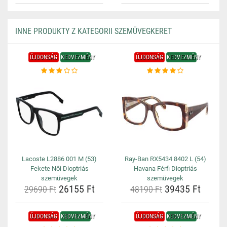
INNE PRODUKTY Z KATEGORII SZEMÜVEGKERET
ÚJDONSÁG
KEDVEZMÉNY
ÚJDONSÁG
KEDVEZMÉNY
Lacoste L2886 001 M (53)
Ray-Ban RX5434 8402 L (54)
Fekete Női Dioptriás
Havana Férfi Dioptriás
szemüvegek
szemüvegek
26155 Ft
39435 Ft
29690 Ft
48190 Ft
ÚJDONSÁG
KEDVEZMÉNY
ÚJDONSÁG
KEDVEZMÉNY