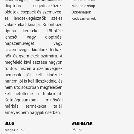
dioptriás segédeszközök,
Minden e-shop
oldatok, cseppek és szemüveg-
Újdonságok
és lencsekiegészítők széles
Kedvezmények
választékát kínálja. Különböző
típusú kereteket, többféle
lencsét vagy dioptriás,
napszemüveget vagy
síszemüveget kínálunk férfiak,
nők és gyermekek számára. A
megfelelő kiválasztása nagyon
fontos, hiszen a szemüvegnek
nemcsak jól kell kinéznie,
hanem jól is kell illeszkednie, és
nem utolsósorban megfelelően
kell betöltenie a funkcióját.
Katalógusunkban minőségi
márkás termékeket talál,
amelyek nem hagyják cserben.
BLOG
WEBHELYEK
Magazinunk
Rólunk