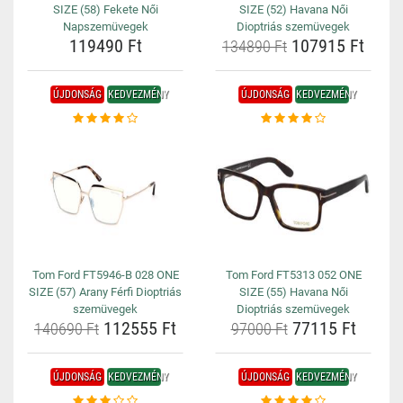
SIZE (58) Fekete Női
SIZE (52) Havana Női
Napszemüvegek
Dioptriás szemüvegek
119490 Ft
107915 Ft
134890 Ft
ÚJDONSÁG
KEDVEZMÉNY
ÚJDONSÁG
KEDVEZMÉNY
Tom Ford FT5946-B 028 ONE
Tom Ford FT5313 052 ONE
SIZE (57) Arany Férfi Dioptriás
SIZE (55) Havana Női
szemüvegek
Dioptriás szemüvegek
112555 Ft
77115 Ft
140690 Ft
97000 Ft
ÚJDONSÁG
KEDVEZMÉNY
ÚJDONSÁG
KEDVEZMÉNY