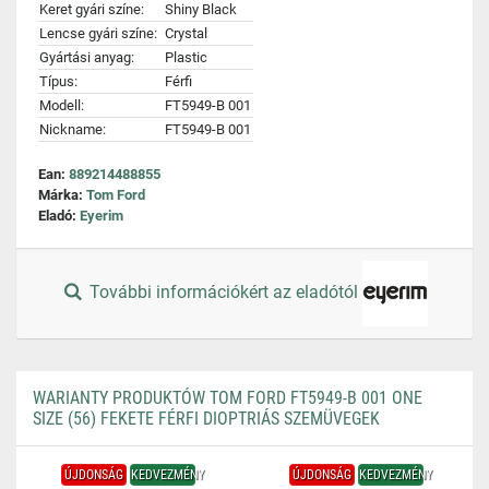
Keret gyári színe:
Shiny Black
Lencse gyári színe:
Crystal
Gyártási anyag:
Plastic
Típus:
Férfi
Modell:
FT5949-B 001
Nickname:
FT5949-B 001
Ean:
889214488855
Márka:
Tom Ford
Eladó:
Eyerim
További információkért az eladótól
WARIANTY PRODUKTÓW TOM FORD FT5949-B 001 ONE
SIZE (56) FEKETE FÉRFI DIOPTRIÁS SZEMÜVEGEK
ÚJDONSÁG
KEDVEZMÉNY
ÚJDONSÁG
KEDVEZMÉNY