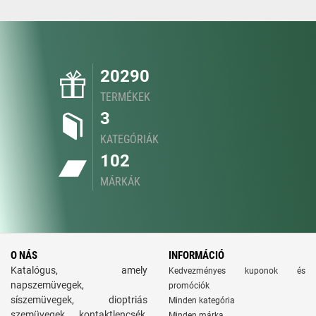
20290
TERMÉKEK
3
KATEGÓRIÁK
102
MÁRKÁK
O NÁS
INFORMÁCIÓ
Katalógus, amely
Kedvezményes kuponok és
napszemüvegek,
promóciók
síszemüvegek, dioptriás
Minden kategória
szemüvegek, kontaktlencsék,
Minden márka