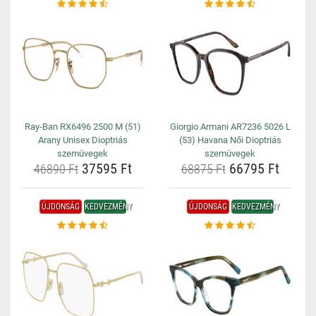
Ray-Ban RX6496 2500 M (51)
Giorgio Armani AR7236 5026 L
Arany Unisex Dioptriás
(53) Havana Női Dioptriás
szemüvegek
szemüvegek
37595 Ft
66795 Ft
46890 Ft
68875 Ft
ÚJDONSÁG
KEDVEZMÉNY
ÚJDONSÁG
KEDVEZMÉNY