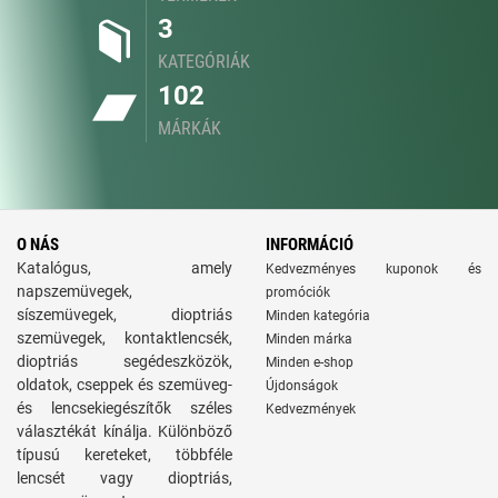
3
KATEGÓRIÁK
102
MÁRKÁK
O NÁS
INFORMÁCIÓ
Katalógus, amely
Kedvezményes kuponok és
napszemüvegek,
promóciók
síszemüvegek, dioptriás
Minden kategória
szemüvegek, kontaktlencsék,
Minden márka
dioptriás segédeszközök,
Minden e-shop
oldatok, cseppek és szemüveg-
Újdonságok
és lencsekiegészítők széles
Kedvezmények
választékát kínálja. Különböző
típusú kereteket, többféle
lencsét vagy dioptriás,