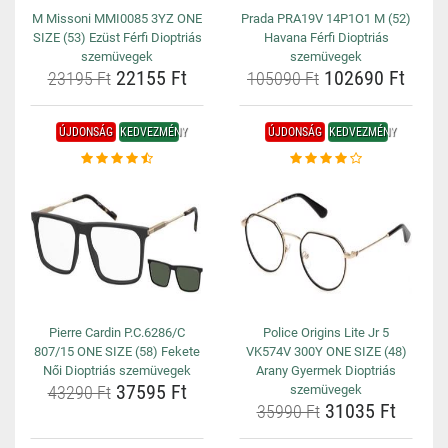
M Missoni MMI0085 3YZ ONE
Prada PRA19V 14P1O1 M (52)
SIZE (53) Ezüst Férfi Dioptriás
Havana Férfi Dioptriás
szemüvegek
szemüvegek
22155 Ft
102690 Ft
23195 Ft
105090 Ft
ÚJDONSÁG
KEDVEZMÉNY
ÚJDONSÁG
KEDVEZMÉNY
Pierre Cardin P.C.6286/C
Police Origins Lite Jr 5
807/15 ONE SIZE (58) Fekete
VK574V 300Y ONE SIZE (48)
Női Dioptriás szemüvegek
Arany Gyermek Dioptriás
37595 Ft
43290 Ft
szemüvegek
31035 Ft
35990 Ft