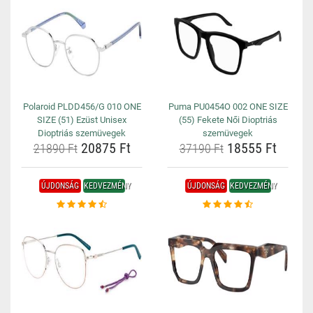
Polaroid PLDD456/G 010 ONE
Puma PU0454O 002 ONE SIZE
SIZE (51) Ezüst Unisex
(55) Fekete Női Dioptriás
Dioptriás szemüvegek
szemüvegek
20875 Ft
18555 Ft
21890 Ft
37190 Ft
ÚJDONSÁG
KEDVEZMÉNY
ÚJDONSÁG
KEDVEZMÉNY