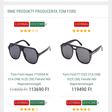
INNE PRODUKTY PRODUCENTA TOM FORD
ÚJDONSÁG
KEDVEZMÉNY
ÚJDONSÁG
Tom Ford Hayes FT0934-N
Tom Ford FT1022 01A ONE
01A ONE SIZE (59) Fekete Női
SIZE (58) Fekete Női
Napszemüvegek
Napszemüvegek
113690 Ft
119490 Ft
114000 Ft
ÚJDONSÁG
KEDVEZMÉNY
ÚJDONSÁG
KEDVEZMÉNY