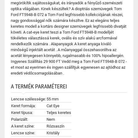
megörökítik sajátosságukat, és irányadók a fényűző szemészeti
optika világában. Kinek készültek? A dioptriás szemüvegek Tom
Ford FT5948-B 072 a Tom Ford legfrissebb kollekciójának részei,
nagy gondossággal nők számára készítve. Ez az elegáns teljes
keretes modell a kortárs designer szemüvegek legfrissebb divatját
követi. A cat-eye keret teszi a Tom Ford FT5948-B modelljét
tökéletes választássá kerek, ovális és szív alakú arcformával
rendelkezők számára . Alapanyagok A keret anyaga kiváló
minőségű injektált acetát . A műanyaggal összehasonlítva az
acetát lényegesen könnyebb, rugalmasabb és 100% hipoallergén.
Ingyenes Szállítás 29 900 FT Vedd meg a Tom Ford FT5948-B 072 -
et most az eyerimen és ingyen szállítjuk egyenesen az ajtódhoz az
eredeti védőcsomagolásában .
A TERMÉK PARAMÉTEREI
Lencse szélessége:
55 mm
Keret formája:
Cat Eye
Keret típusa:
Teljes keretes
Polarizált:
Nem
A keret színe:
Rózsaszín
Lencse színe:
Kristály