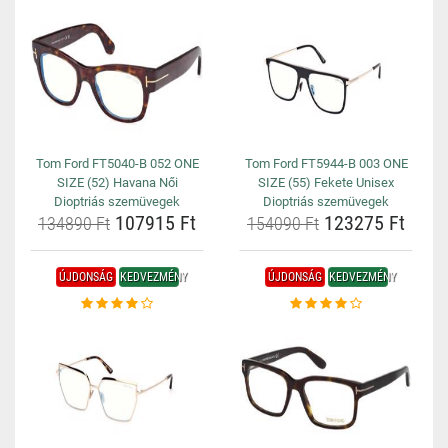
Tom Ford FT5040-B 052 ONE
Tom Ford FT5944-B 003 ONE
SIZE (52) Havana Női
SIZE (55) Fekete Unisex
Dioptriás szemüvegek
Dioptriás szemüvegek
107915 Ft
123275 Ft
134890 Ft
154090 Ft
ÚJDONSÁG
KEDVEZMÉNY
ÚJDONSÁG
KEDVEZMÉNY