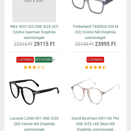
Nike 5057 025 ONE SIZE (47)
Timberland TB50026 020 M
Szürke Gyermek Dioptriás
(53) Szürke Női Dioptriás
szemüvegek
szemüvegek
29115 Ft
23995 Ft
22315 Ft
25190 Ft
ÚJDONSÁG
KEDVEZMÉNY
ÚJDONSÁG
Lacoste L2966 001 ONE SIZE
David Beckham DB1105 79U
(50) Fekete Női Dioptriás
ONE SIZE (49) Bézs Női
szemüvegek
Dioptriás szemüvegek