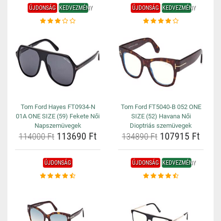
ÚJDONSÁG
KEDVEZMÉNY
ÚJDONSÁG
KEDVEZMÉNY
Tom Ford Hayes FT0934-N
Tom Ford FT5040-B 052 ONE
01A ONE SIZE (59) Fekete Női
SIZE (52) Havana Női
Napszemüvegek
Dioptriás szemüvegek
113690 Ft
107915 Ft
114000 Ft
134890 Ft
ÚJDONSÁG
ÚJDONSÁG
KEDVEZMÉNY