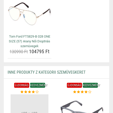
Tom Ford FT5829-B 028 ONE
SIZE (57) Arany Női Dioptriás
szemüvegek
104795 Ft
130990 Ft
INNE PRODUKTY Z KATEGORII SZEMÜVEGKERET
ÚJDONSÁG
KEDVEZMÉNY
ÚJDONSÁG
KEDVEZMÉNY