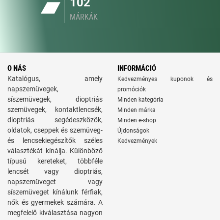
102
MÁRKÁK
O NÁS
INFORMÁCIÓ
Katalógus, amely
Kedvezményes kuponok és
napszemüvegek,
promóciók
síszemüvegek, dioptriás
Minden kategória
szemüvegek, kontaktlencsék,
Minden márka
dioptriás segédeszközök,
Minden e-shop
oldatok, cseppek és szemüveg-
Újdonságok
és lencsekiegészítők széles
Kedvezmények
választékát kínálja. Különböző
típusú kereteket, többféle
lencsét vagy dioptriás,
napszemüveget vagy
síszemüveget kínálunk férfiak,
nők és gyermekek számára. A
megfelelő kiválasztása nagyon