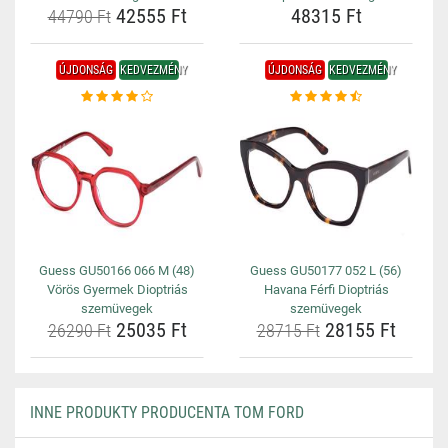
42555 Ft
48315 Ft
44790 Ft
ÚJDONSÁG
KEDVEZMÉNY
ÚJDONSÁG
KEDVEZMÉNY
Guess GU50166 066 M (48)
Guess GU50177 052 L (56)
Vörös Gyermek Dioptriás
Havana Férfi Dioptriás
szemüvegek
szemüvegek
25035 Ft
28155 Ft
26290 Ft
28715 Ft
INNE PRODUKTY PRODUCENTA TOM FORD