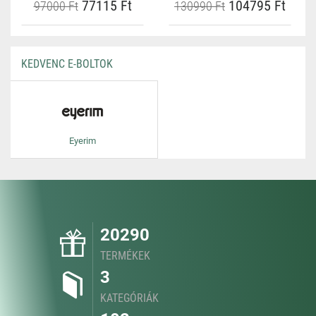
77115 Ft
104795 Ft
97000 Ft
130990 Ft
KEDVENC E-BOLTOK
Eyerim
20290
TERMÉKEK
3
KATEGÓRIÁK