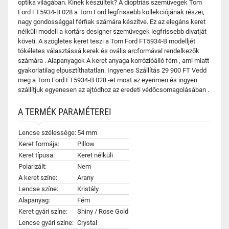
optika világában. Kinek készültek? A dioptriás szemüvegek Tom
Ford FT5934-B 028 a Tom Ford legfrissebb kollekciójának részei,
nagy gondossággal férfiak számára készítve. Ez az elegáns keret
nélküli modell a kortárs designer szemüvegek legfrissebb divatját
követi. A szögletes keret teszi a Tom Ford FT5934-B modelljét
tökéletes választássá kerek és ovális arcformával rendelkezők
számára . Alapanyagok A keret anyaga korrózióálló fém , ami miatt
gyakorlatilag elpusztíthatatlan. Ingyenes Szállítás 29 900 FT Vedd
meg a Tom Ford FT5934-B 028 -et most az eyerimen és ingyen
szállítjuk egyenesen az ajtódhoz az eredeti védőcsomagolásában .
A TERMÉK PARAMÉTEREI
Lencse szélessége:
54 mm
Keret formája:
Pillow
Keret típusa:
Keret nélküli
Polarizált:
Nem
A keret színe:
Arany
Lencse színe:
Kristály
Alapanyag:
Fém
Keret gyári színe:
Shiny / Rose Gold
Lencse gyári színe:
Crystal