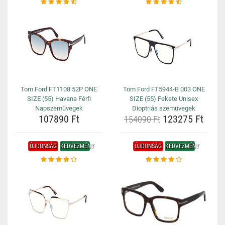
Tom Ford FT1108 52P ONE
Tom Ford FT5944-B 003 ONE
SIZE (55) Havana Férfi
SIZE (55) Fekete Unisex
Napszemüvegek
Dioptriás szemüvegek
107890 Ft
123275 Ft
154090 Ft
ÚJDONSÁG
KEDVEZMÉNY
ÚJDONSÁG
KEDVEZMÉNY