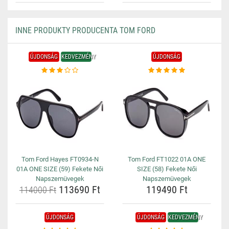
INNE PRODUKTY PRODUCENTA TOM FORD
ÚJDONSÁG
KEDVEZMÉNY
ÚJDONSÁG
Tom Ford Hayes FT0934-N
Tom Ford FT1022 01A ONE
01A ONE SIZE (59) Fekete Női
SIZE (58) Fekete Női
Napszemüvegek
Napszemüvegek
113690 Ft
119490 Ft
114000 Ft
ÚJDONSÁG
ÚJDONSÁG
KEDVEZMÉNY