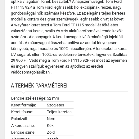
optika világában. Kinek készültek? A napszemüvegek Tom Ford
FT1115 92P a Tom Ford legfrissebb kollekciójának részei, nagy
gondossággal nők számára készítve. Ez az elegáns teljes keretes
modell a kortárs designer szemüvegek legfrissebb divatját követi.
A wayfarer keret teszi a Tom Ford FT1115 modelljét tökéletes
választássá kerek, ovális és szív alakú arcformával rendelkezők
számára . Alapanyagok A keret anyaga kiváló minőségű injektált
acetát . A műanyaggal összehasonlítva az acetát lényegesen
könnyebb, rugalmasabb és 100% hipoallergén. A lencséket a káros
UV sugarak elleni 100%-os védelemre tervezték. Ingyenes Szállítás
29 900 FT Vedd meg a Tom Ford FT1115 92P -et most az eyerimen
és ingyen szállítjuk egyenesen az ajtódhoz az eredeti
védőcsomagolásában .
A TERMÉK PARAMÉTEREI
Lencse szélessége:
52 mm
Keret formája:
Szogletes
Keret típusa:
Teljes keretes
Polarizált:
Nem
A keret színe:
Kék
Lencse színe:
Zöld