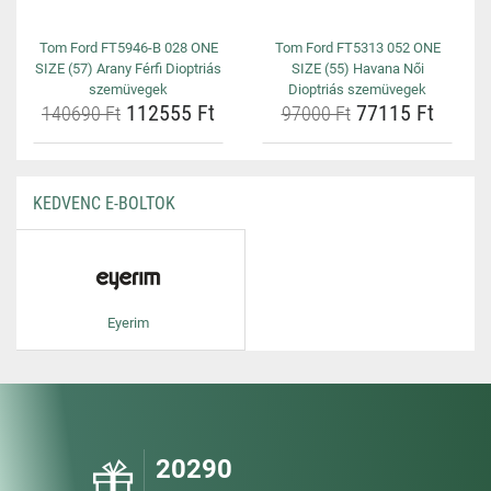
Tom Ford FT5946-B 028 ONE
Tom Ford FT5313 052 ONE
SIZE (57) Arany Férfi Dioptriás
SIZE (55) Havana Női
szemüvegek
Dioptriás szemüvegek
112555 Ft
77115 Ft
140690 Ft
97000 Ft
KEDVENC E-BOLTOK
Eyerim
20290