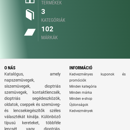
TERMÉKEK
3
KATEGÓRIÁK
102
MÁRKÁK
O NÁS
INFORMÁCIÓ
Katalógus, amely
Kedvezményes kuponok és
napszemüvegek,
promóciók
síszemüvegek, dioptriás
Minden kategória
szemüvegek, kontaktlencsék,
Minden márka
dioptriás segédeszközök,
Minden e-shop
oldatok, cseppek és szemüveg-
Újdonságok
és lencsekiegészítők széles
Kedvezmények
választékát kínálja. Különböző
típusú kereteket, többféle
lencsét vagy dioptriás,