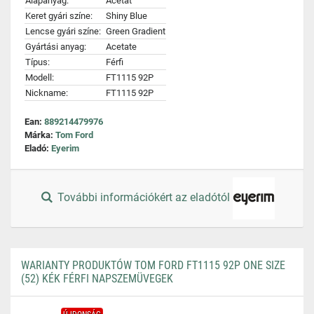
Alapanyag:
Acetát
Keret gyári színe:
Shiny Blue
Lencse gyári színe:
Green Gradient
Gyártási anyag:
Acetate
Típus:
Férfi
Modell:
FT1115 92P
Nickname:
FT1115 92P
Ean:
889214479976
Márka:
Tom Ford
Eladó:
Eyerim
További információkért az eladótól
WARIANTY PRODUKTÓW TOM FORD FT1115 92P ONE SIZE
(52) KÉK FÉRFI NAPSZEMÜVEGEK