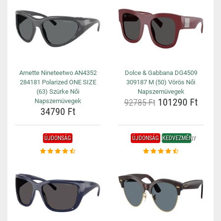
Arnette Nineteetwo AN4352
Dolce & Gabbana DG4509
284181 Polarized ONE SIZE
309187 M (50) Vörös Női
(63) Szürke Női
Napszemüvegek
101290 Ft
Napszemüvegek
92785 Ft
34790 Ft
ÚJDONSÁG
ÚJDONSÁG
KEDVEZMÉNY