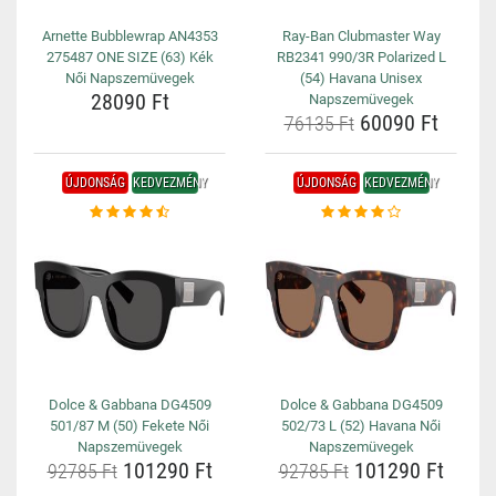
Arnette Bubblewrap AN4353
Ray-Ban Clubmaster Way
275487 ONE SIZE (63) Kék
RB2341 990/3R Polarized L
Női Napszemüvegek
(54) Havana Unisex
28090 Ft
Napszemüvegek
60090 Ft
76135 Ft
ÚJDONSÁG
KEDVEZMÉNY
ÚJDONSÁG
KEDVEZMÉNY
Dolce & Gabbana DG4509
Dolce & Gabbana DG4509
501/87 M (50) Fekete Női
502/73 L (52) Havana Női
Napszemüvegek
Napszemüvegek
101290 Ft
101290 Ft
92785 Ft
92785 Ft