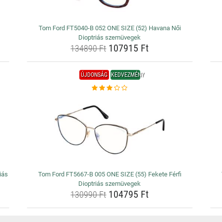
Tom Ford FT5040-B 052 ONE SIZE (52) Havana Női
Dioptriás szemüvegek
107915 Ft
134890 Ft
ÚJDONSÁG
KEDVEZMÉNY
iás
Tom Ford FT5667-B 005 ONE SIZE (55) Fekete Férfi
Dioptriás szemüvegek
104795 Ft
130990 Ft