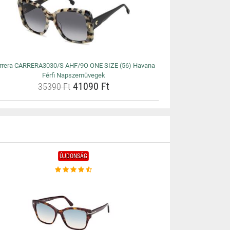
rrera CARRERA3030/S AHF/9O ONE SIZE (56) Havana
Férfi Napszemüvegek
41090 Ft
35390 Ft
ÚJDONSÁG