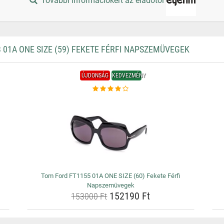
További információkért az eladótól
01A ONE SIZE (59) FEKETE FÉRFI NAPSZEMÜVEGEK
ÚJDONSÁG
KEDVEZMÉNY
Tom Ford FT1155 01A ONE SIZE (60) Fekete Férfi
Napszemüvegek
152190 Ft
153000 Ft