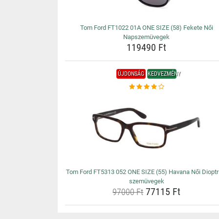
Tom Ford FT1022 01A ONE SIZE (58) Fekete Női
Napszemüvegek
119490 Ft
ÚJDONSÁG
KEDVEZMÉNY
Tom Ford FT5313 052 ONE SIZE (55) Havana Női Dioptr
szemüvegek
77115 Ft
97000 Ft