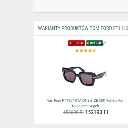
WARIANTY PRODUKTÓW TOM FORD FT1113 
ÚJDONSÁG
KEDVEZMÉNY
Tom Ford FT1157 01A ONE SIZE (50) Fekete Férfi
Napszemüvegek
152190 Ft
153000 Ft