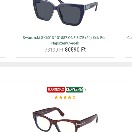
Swarovski SK6013 101887 ONE SIZE (54) Kék Férfi
Ca
Napszemüvegek
80590 Ft
73190 Ft
ÚJDONSÁG
KEDVEZMÉNY