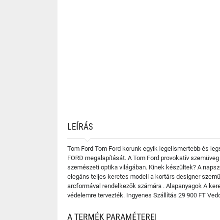
LEÍRÁS
Tom Ford Tom Ford korunk egyik legelismertebb és legs
FORD megalapítását. A Tom Ford provokatív szemüveg k
szemészeti optika világában. Kinek készültek? A naps
elegáns teljes keretes modell a kortárs designer szemü
arcformával rendelkezők számára . Alapanyagok A kere
védelemre tervezték. Ingyenes Szállítás 29 900 FT Ve
A TERMÉK PARAMÉTEREI