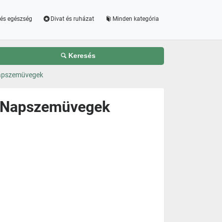
és egészség
Divat és ruházat
Minden kategória
Keresés
Napszemüvegek
i Napszemüvegek