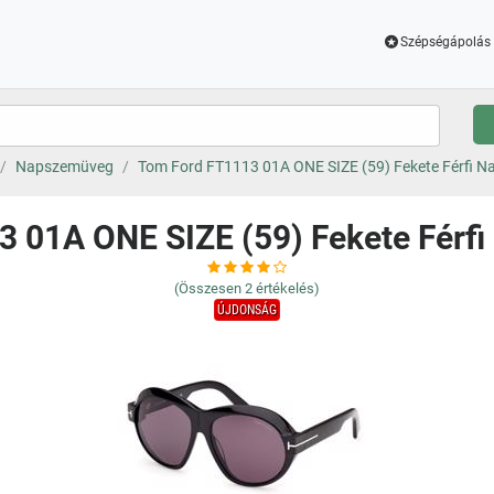
Szépségápolás 
Napszemüveg
Tom Ford FT1113 01A ONE SIZE (59) Fekete Férfi 
3 01A ONE SIZE (59) Fekete Férf
(Összesen
2
értékelés)
ÚJDONSÁG