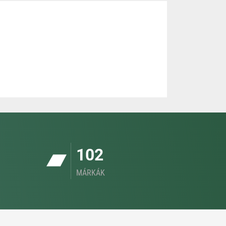
102
MÁRKÁK