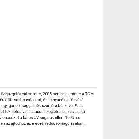
atívigazgatóként vezette, 2005-ben bejelentette a TOM
rökítik sajátosságukat, és irányadók a fényűző
 nagy gondossággal nők számára készítve. Ez az
jét tökéletes választássá szögletes és szív alakú
 lencséket a káros UV sugarak elleni 100%-os
sen az ajtódhoz az eredeti védőcsomagolásában .