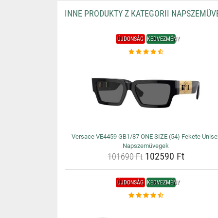
INNE PRODUKTY Z KATEGORII NAPSZEMÜV
ÚJDONSÁG
KEDVEZMÉNY
Versace VE4459 GB1/87 ONE SIZE (54) Fekete Unise
Napszemüvegek
102590 Ft
101690 Ft
ÚJDONSÁG
KEDVEZMÉNY