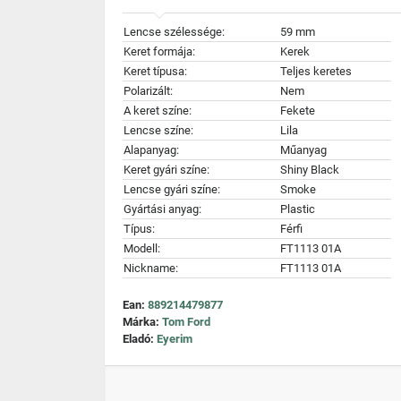
Lencse szélessége:
59 mm
Keret formája:
Kerek
Keret típusa:
Teljes keretes
Polarizált:
Nem
A keret színe:
Fekete
Lencse színe:
Lila
Alapanyag:
Műanyag
Keret gyári színe:
Shiny Black
Lencse gyári színe:
Smoke
Gyártási anyag:
Plastic
Típus:
Férfi
Modell:
FT1113 01A
Nickname:
FT1113 01A
Ean:
889214479877
Márka:
Tom Ford
Eladó:
Eyerim