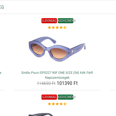
EG
ÚJDONSÁG
KEDVEZMÉNY
x
Emilio Pucci EP0227 90F ONE SIZE (54) Kék Férfi
Napszemüvegek
101390 Ft
114690 Ft
ÚJDONSÁG
KEDVEZMÉNY