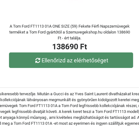
A Tom Ford FT1113 01A ONE SIZE (59) Fekete Férfi Napszemüvegek
terméket a Tom Ford gyártótól a Szemuvegekshop.hu oldalon 138690
Ft - ért találja.
138690 Ft
Ellenőrizd az elérhetőséget
ikeresebb tervezője. Miután a Gucci és az Yves Saint Laurent divatházakat kre
ollekciójának látványosan megmunkált és gyönyörűen kidolgozott keretei megö
zemüvegek Tom Ford FT1113 01A a Tom Ford legfrissebb kollekciójának részei,
vegek legfrissebb divatját követi. A kerek keret teszi a Tom Ford FT1113 modell
t anyaga könnyű műanyag , ami kivételes megbízhatóságot és tartósságot ad. A
dd meg a Tom Ford FT1113 01A -et most az eyerimen és ingyen szállítjuk egyene