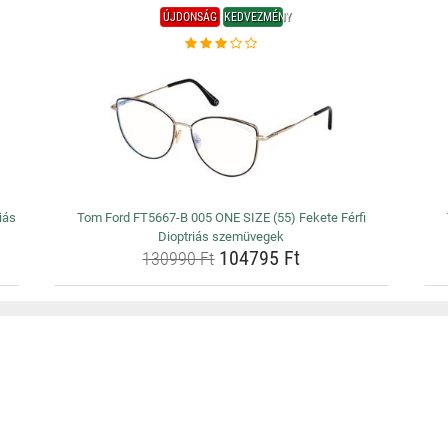
ÚJDONSÁG
KEDVEZMÉNY
iás
Tom Ford FT5667-B 005 ONE SIZE (55) Fekete Férfi
Dioptriás szemüvegek
104795 Ft
130990 Ft