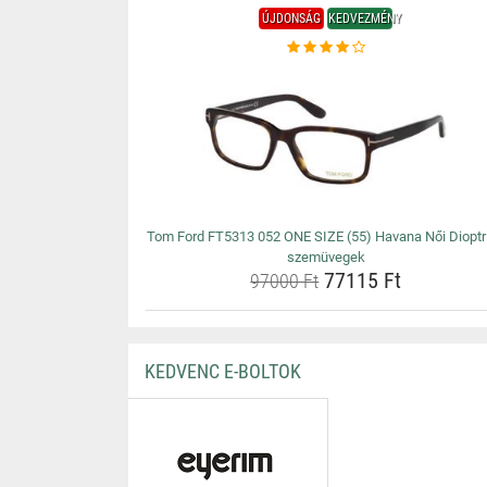
ÚJDONSÁG
KEDVEZMÉNY
Tom Ford FT5313 052 ONE SIZE (55) Havana Női Dioptr
szemüvegek
77115 Ft
97000 Ft
KEDVENC E-BOLTOK