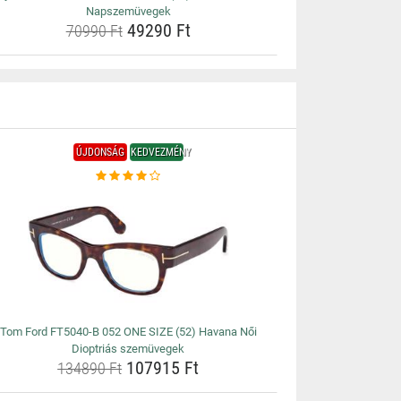
Napszemüvegek
49290 Ft
70990 Ft
ÚJDONSÁG
KEDVEZMÉNY
Tom Ford FT5040-B 052 ONE SIZE (52) Havana Női
Dioptriás szemüvegek
107915 Ft
134890 Ft