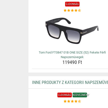
ÚJDONSÁG
Tom Ford FT0847 01B ONE SIZE (52) Fekete Férfi
Napszemüvegek
119490 Ft
INNE PRODUKTY Z KATEGORII NAPSZEMÜV
ÚJDONSÁG
KEDVEZMÉNY