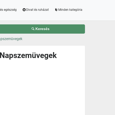
és egészség
Divat és ruházat
Minden kategória
Keresés
Napszemüvegek
i Napszemüvegek