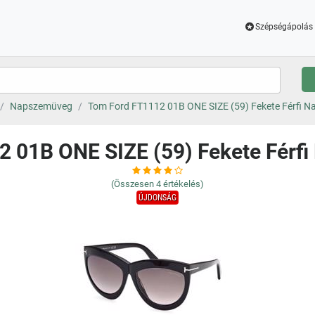
Szépségápolás 
Napszemüveg
Tom Ford FT1112 01B ONE SIZE (59) Fekete Férfi 
2 01B ONE SIZE (59) Fekete Férf
(Összesen
4
értékelés)
ÚJDONSÁG