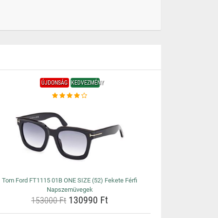
ÚJDONSÁG
KEDVEZMÉNY
Tom Ford FT1115 01B ONE SIZE (52) Fekete Férfi
Napszemüvegek
130990 Ft
153000 Ft