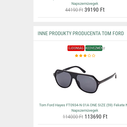
Napszemüvegek
39190 Ft
44190 Ft
INNE PRODUKTY PRODUCENTA TOM FORD
ÚJDONSÁG
KEDVEZMÉNY
Tom Ford Hayes FT0934-N 01A ONE SIZE (59) Fekete 
Napszemüvegek
113690 Ft
114000 Ft