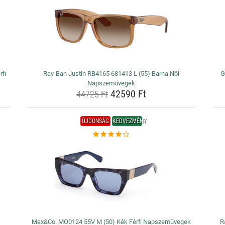
fi
Ray-Ban Justin RB4165 681413 L (55) Barna Női
G
Napszemüvegek
42590 Ft
44725 Ft
ÚJDONSÁG
KEDVEZMÉNY
Max&Co. MO0124 55V M (50) Kék Férfi Napszemüvegek
R