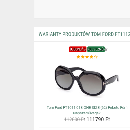
WARIANTY PRODUKTÓW TOM FORD FT1112 
ÚJDONSÁG
KEDVEZMÉNY
Tom Ford FT1011 01B ONE SIZE (62) Fekete Férfi
Napszemüvegek
111790 Ft
112000 Ft