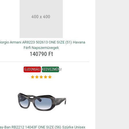
iorgio Armani AR8223 502613 ONE SIZE (51) Havana
Férfi Napszemüvegek
140790 Ft
ÚJDONSÁG
KEDVEZMÉNY
ay-Ban RB2212 14043F ONE SIZE (56) Szürke Unisex