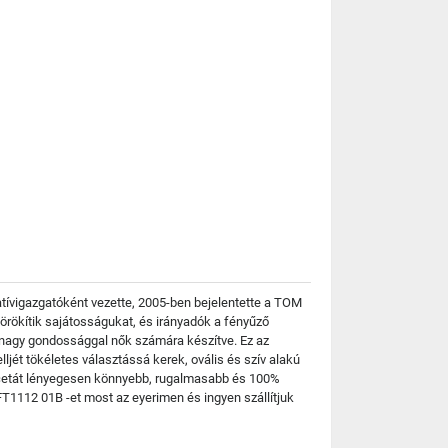
atívigazgatóként vezette, 2005-ben bejelentette a TOM
rökítik sajátosságukat, és irányadók a fényűző
 nagy gondossággal nők számára készítve. Ez az
ljét tökéletes választássá kerek, ovális és szív alakú
 acetát lényegesen könnyebb, rugalmasabb és 100%
T1112 01B -et most az eyerimen és ingyen szállítjuk