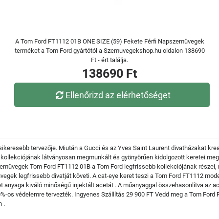
A Tom Ford FT1112 01B ONE SIZE (59) Fekete Férfi Napszemüvegek
terméket a Tom Ford gyártótól a Szemuvegekshop.hu oldalon 138690
Ft - ért találja.
138690 Ft
Ellenőrizd az elérhetőséget
ikeresebb tervezője. Miután a Gucci és az Yves Saint Laurent divatházakat kre
ollekciójának látványosan megmunkált és gyönyörűen kidolgozott keretei megö
zemüvegek Tom Ford FT1112 01B a Tom Ford legfrissebb kollekciójának részei,
egek legfrissebb divatját követi. A cat-eye keret teszi a Tom Ford FT1112 model
t anyaga kiváló minőségű injektált acetát . A műanyaggal összehasonlítva az
00%-os védelemre tervezték. Ingyenes Szállítás 29 900 FT Vedd meg a Tom Ford F
 .