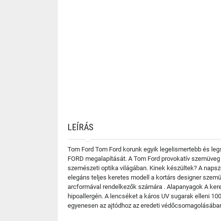
LEÍRÁS
Tom Ford Tom Ford korunk egyik legelismertebb és legs
FORD megalapítását. A Tom Ford provokatív szemüveg k
szemészeti optika világában. Kinek készültek? A naps
elegáns teljes keretes modell a kortárs designer szemüv
arcformával rendelkezők számára . Alapanyagok A kere
hipoallergén. A lencséket a káros UV sugarak elleni 1
egyenesen az ajtódhoz az eredeti védőcsomagolásában