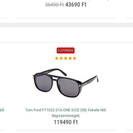
43690 Ft
36490 Ft
ÚJDONSÁG
Női
Tom Ford FT1022 01A ONE SIZE (58) Fekete Női
Napszemüvegek
119490 Ft