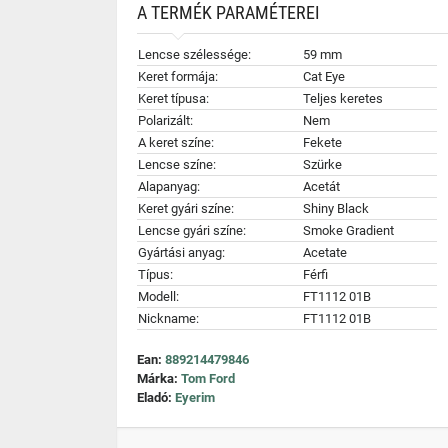
A TERMÉK PARAMÉTEREI
Lencse szélessége:
59 mm
Keret formája:
Cat Eye
Keret típusa:
Teljes keretes
Polarizált:
Nem
A keret színe:
Fekete
Lencse színe:
Szürke
Alapanyag:
Acetát
Keret gyári színe:
Shiny Black
Lencse gyári színe:
Smoke Gradient
Gyártási anyag:
Acetate
Típus:
Férfi
Modell:
FT1112 01B
Nickname:
FT1112 01B
Ean:
889214479846
Márka:
Tom Ford
Eladó:
Eyerim