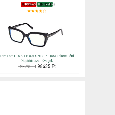
ÚJDONSÁG
KEDVEZMÉNY
Tom Ford FT5991-B 001 ONE SIZE (55) Fekete Férfi
Dioptriás szemüvegek
98635 Ft
123290 Ft