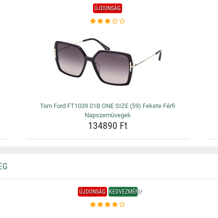
ÚJDONSÁG
Tom Ford FT1039 01B ONE SIZE (59) Fekete Férfi
Napszemüvegek
134890 Ft
EG
ÚJDONSÁG
KEDVEZMÉNY