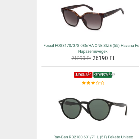
Fossil FOS3170/G/S 086/HA ONE SIZE (55) Havana Fér
Napszemüvegek
26190 Ft
21290 Ft
ÚJDONSÁG
KEDVEZMÉNY
Ray-Ban RB2180 601/71 L (51) Fekete Unisex