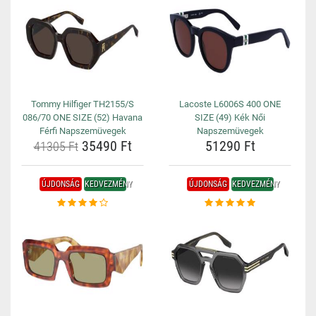
Tommy Hilfiger TH2155/S
Lacoste L6006S 400 ONE
086/70 ONE SIZE (52) Havana
SIZE (49) Kék Női
Férfi Napszemüvegek
Napszemüvegek
35490 Ft
51290 Ft
41305 Ft
ÚJDONSÁG
KEDVEZMÉNY
ÚJDONSÁG
KEDVEZMÉNY