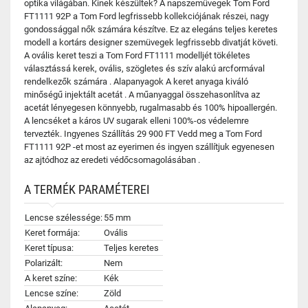
optika világában. Kinek készültek? A napszemüvegek Tom Ford
FT1111 92P a Tom Ford legfrissebb kollekciójának részei, nagy
gondossággal nők számára készítve. Ez az elegáns teljes keretes
modell a kortárs designer szemüvegek legfrissebb divatját követi.
A ovális keret teszi a Tom Ford FT1111 modelljét tökéletes
választássá kerek, ovális, szögletes és szív alakú arcformával
rendelkezők számára . Alapanyagok A keret anyaga kiváló
minőségű injektált acetát . A műanyaggal összehasonlítva az
acetát lényegesen könnyebb, rugalmasabb és 100% hipoallergén.
A lencséket a káros UV sugarak elleni 100%-os védelemre
tervezték. Ingyenes Szállítás 29 900 FT Vedd meg a Tom Ford
FT1111 92P -et most az eyerimen és ingyen szállítjuk egyenesen
az ajtódhoz az eredeti védőcsomagolásában .
A TERMÉK PARAMÉTEREI
Lencse szélessége:
55 mm
Keret formája:
Ovális
Keret típusa:
Teljes keretes
Polarizált:
Nem
A keret színe:
Kék
Lencse színe:
Zöld