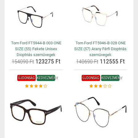
Tom Ford FT5944-B 003 ONE
Tom Ford FT5946-B 028 ONE
SIZE (55) Fekete Unisex
SIZE (57) Arany Férfi Dioptriás
Dioptriás szemüvegek
szemüvegek
123275 Ft
112555 Ft
154090 Ft
140690 Ft
ÚJDONSÁG
KEDVEZMÉNY
ÚJDONSÁG
KEDVEZMÉNY