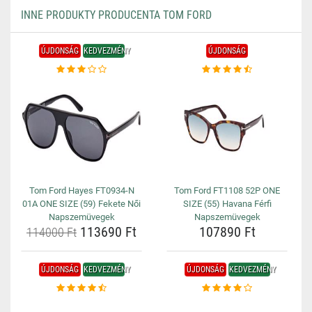
INNE PRODUKTY PRODUCENTA TOM FORD
ÚJDONSÁG
KEDVEZMÉNY
ÚJDONSÁG
Tom Ford Hayes FT0934-N
Tom Ford FT1108 52P ONE
01A ONE SIZE (59) Fekete Női
SIZE (55) Havana Férfi
Napszemüvegek
Napszemüvegek
113690 Ft
107890 Ft
114000 Ft
ÚJDONSÁG
KEDVEZMÉNY
ÚJDONSÁG
KEDVEZMÉNY