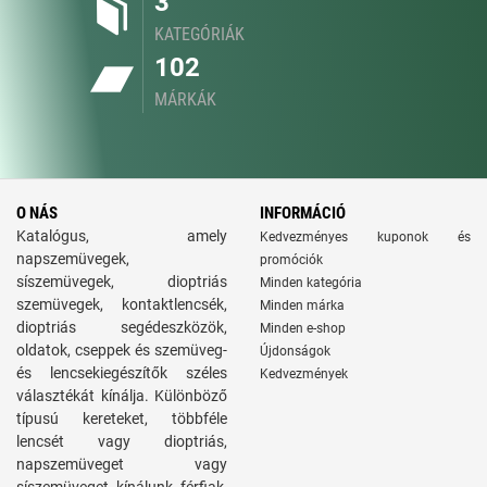
3
KATEGÓRIÁK
102
MÁRKÁK
O NÁS
INFORMÁCIÓ
Katalógus, amely
Kedvezményes kuponok és
napszemüvegek,
promóciók
síszemüvegek, dioptriás
Minden kategória
szemüvegek, kontaktlencsék,
Minden márka
dioptriás segédeszközök,
Minden e-shop
oldatok, cseppek és szemüveg-
Újdonságok
és lencsekiegészítők széles
Kedvezmények
választékát kínálja. Különböző
típusú kereteket, többféle
lencsét vagy dioptriás,
napszemüveget vagy