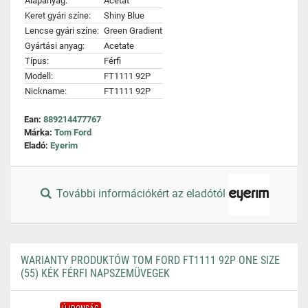
Alapanyag:
Acetát
Keret gyári színe:
Shiny Blue
Lencse gyári színe:
Green Gradient
Gyártási anyag:
Acetate
Típus:
Férfi
Modell:
FT1111 92P
Nickname:
FT1111 92P
Ean:
889214477767
Márka:
Tom Ford
Eladó:
Eyerim
További információkért az eladótól
WARIANTY PRODUKTÓW TOM FORD FT1111 92P ONE SIZE
(55) KÉK FÉRFI NAPSZEMÜVEGEK