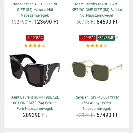
Prada PR27ZS 11P60C ONE
Marc Jacobs MARC587/S
SIZE (54) Havana Női
KB7/9O ONE SIZE (53) Szürke
Napszemüvegek
Női Napszemüvegek
123690 Ft
64590 Ft
132490 Ft
66775 Ft
ÚJDONSÁG
ÚJDONSÁG
KEDVEZMÉNY
Saint Laurent SLM119BLAZE
Ray-Ban RB3746 001/31 M
001 ONE SIZE (54) Fekete
(56) Arany Unisex
Férfi Napszemüvegek
Napszemüvegek
209390 Ft
57490 Ft
42925 Ft