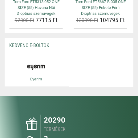
Tom Ford FT5313 052 ONE
Tom Ford FT5667-B 005 ONE
SIZE (55) Havana Női
SIZE (55) Fekete Férfi
Dioptriás szemüvegek
Dioptriás szemüvegek
77115 Ft
104795 Ft
97000 Ft
130990 Ft
KEDVENC E-BOLTOK
Eyerim
20290
TERMÉKEK