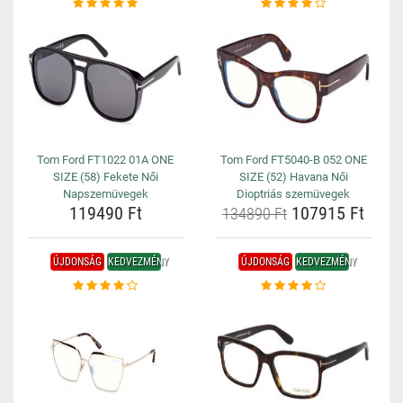
Tom Ford FT1022 01A ONE
Tom Ford FT5040-B 052 ONE
SIZE (58) Fekete Női
SIZE (52) Havana Női
Napszemüvegek
Dioptriás szemüvegek
119490 Ft
107915 Ft
134890 Ft
ÚJDONSÁG
KEDVEZMÉNY
ÚJDONSÁG
KEDVEZMÉNY