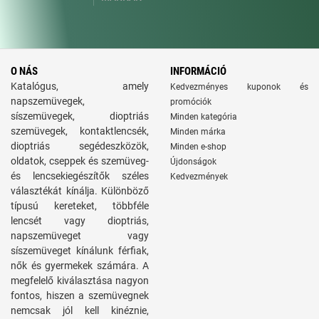
O NÁS
INFORMÁCIÓ
Katalógus, amely
Kedvezményes kuponok és
napszemüvegek,
promóciók
síszemüvegek, dioptriás
Minden kategória
szemüvegek, kontaktlencsék,
Minden márka
dioptriás segédeszközök,
Minden e-shop
oldatok, cseppek és szemüveg-
Újdonságok
és lencsekiegészítők széles
Kedvezmények
választékát kínálja. Különböző
típusú kereteket, többféle
lencsét vagy dioptriás,
napszemüveget vagy
síszemüveget kínálunk férfiak,
nők és gyermekek számára. A
megfelelő kiválasztása nagyon
fontos, hiszen a szemüvegnek
nemcsak jól kell kinéznie,