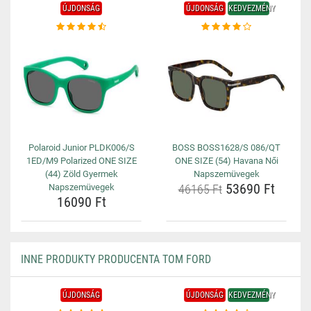
ÚJDONSÁG
ÚJDONSÁG
KEDVEZMÉNY
Polaroid Junior PLDK006/S
BOSS BOSS1628/S 086/QT
1ED/M9 Polarized ONE SIZE
ONE SIZE (54) Havana Női
(44) Zöld Gyermek
Napszemüvegek
53690 Ft
Napszemüvegek
46165 Ft
16090 Ft
INNE PRODUKTY PRODUCENTA TOM FORD
ÚJDONSÁG
ÚJDONSÁG
KEDVEZMÉNY