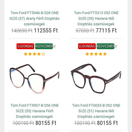
Tom Ford FT5946-B 028 ONE
Tom Ford FT5313 052 ONE
SIZE (57) Arany Férfi Dioptriás
SIZE (55) Havana Női
szemüvegek
Dioptriás szemüvegek
112555 Ft
77115 Ft
140690 Ft
97000 Ft
ÚJDONSÁG
KEDVEZMÉNY
ÚJDONSÁG
KEDVEZMÉNY
Tom Ford FT5907-B 056 ONE
Tom Ford FT6033-B 052 ONE
SIZE (55) Havana Férfi
SIZE (51) Havana Női
Dioptriás szemüvegek
Dioptriás szemüvegek
80155 Ft
80155 Ft
100190 Ft
100190 Ft