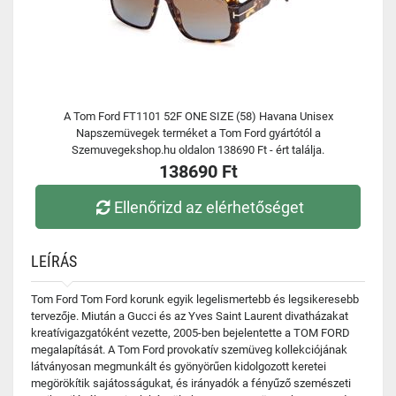
A Tom Ford FT1101 52F ONE SIZE (58) Havana Unisex
Napszemüvegek terméket a Tom Ford gyártótól a
Szemuvegekshop.hu oldalon 138690 Ft - ért találja.
138690 Ft
Ellenőrizd az elérhetőséget
LEÍRÁS
Tom Ford Tom Ford korunk egyik legelismertebb és legsikeresebb
tervezője. Miután a Gucci és az Yves Saint Laurent divatházakat
kreatívigazgatóként vezette, 2005-ben bejelentette a TOM FORD
megalapítását. A Tom Ford provokatív szemüveg kollekciójának
látványosan megmunkált és gyönyörűen kidolgozott keretei
megörökítik sajátosságukat, és irányadók a fényűző szemészeti