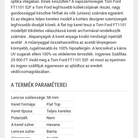
optika világában. Kinek készültek? A napszemüvegek Tom Ford
FT1101 52F a Tom Ford legfrissebb kollekciójának részei, nagy
gondossággal készítve férfiak és nők (unisex) számára egyaránt.
Ez az elegáns teljes keretes modell a kortárs designer szemüvegek
legfrissebb divatját követi. A flat top keret teszi a Tom Ford FT1101
modelljét tökéletes választássá kerek arcformával rendelkezők
számára . Alapanyagok A keret anyaga kiváló minőségű injektált
acetát . A műanyaggal összehasonlítva az acetát lényegesen
könnyebb, rugalmasabb és 100% hipoallergén. A lencséket a káros
UV sugarak elleni 100%-os védelemre tervezték. Ingyenes Szállítás
29 900 FT Vedd meg a Tom Ford FT1101 52F -et most az eyerimen
és ingyen szállítjuk egyenesen az ajtódhoz az eredeti
védőcsomagolásában .
A TERMÉK PARAMÉTEREI
Lencse szélessége:
58 mm
Keret formája:
Flat Top
Keret típusa:
Teljes keretes
Polarizált:
Nem
A keret színe:
Havana
Lencse színe:
Barna