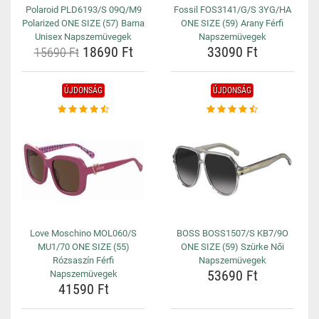
Polaroid PLD6193/S 09Q/M9
Fossil FOS3141/G/S 3YG/HA
Polarized ONE SIZE (57) Barna
ONE SIZE (59) Arany Férfi
Unisex Napszemüvegek
Napszemüvegek
18690 Ft
33090 Ft
15690 Ft
ÚJDONSÁG
ÚJDONSÁG
Love Moschino MOL060/S
BOSS BOSS1507/S KB7/9O
MU1/70 ONE SIZE (55)
ONE SIZE (59) Szürke Női
Rózsaszín Férfi
Napszemüvegek
53690 Ft
Napszemüvegek
41590 Ft