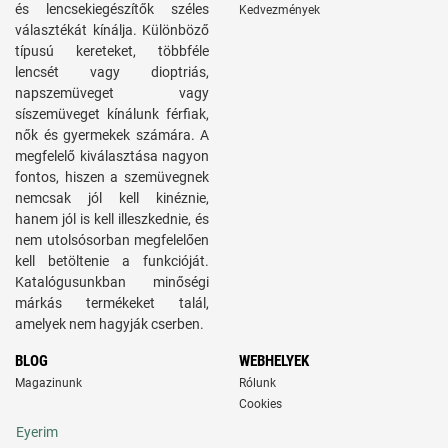
és lencsekiegészítők széles
Kedvezmények
választékát kínálja. Különböző
típusú kereteket, többféle
lencsét vagy dioptriás,
napszemüveget vagy
síszemüveget kínálunk férfiak,
nők és gyermekek számára. A
megfelelő kiválasztása nagyon
fontos, hiszen a szemüvegnek
nemcsak jól kell kinéznie,
hanem jól is kell illeszkednie, és
nem utolsósorban megfelelően
kell betöltenie a funkcióját.
Katalógusunkban minőségi
márkás termékeket talál,
amelyek nem hagyják cserben.
BLOG
WEBHELYEK
Magazinunk
Rólunk
Cookies
Eyerim