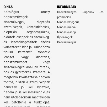
O NÁS
INFORMÁCIÓ
Katalógus, amely
Kedvezményes kuponok és
napszemüvegek,
promóciók
síszemüvegek, dioptriás
Minden kategória
szemüvegek, kontaktlencsék,
Minden márka
dioptriás segédeszközök,
Minden e-shop
oldatok, cseppek és szemüveg-
Újdonságok
és lencsekiegészítők széles
Kedvezmények
választékát kínálja. Különböző
típusú kereteket, többféle
lencsét vagy dioptriás,
napszemüveget vagy
síszemüveget kínálunk férfiak,
nők és gyermekek számára. A
megfelelő kiválasztása nagyon
fontos, hiszen a szemüvegnek
nemcsak jól kell kinéznie,
hanem jól is kell illeszkednie, és
nem utolsósorban megfelelően
kell betöltenie a funkcióját.