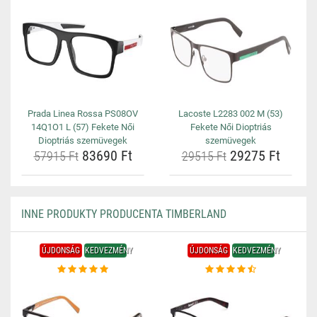
Prada Linea Rossa PS08OV
Lacoste L2283 002 M (53)
14Q1O1 L (57) Fekete Női
Fekete Női Dioptriás
Dioptriás szemüvegek
szemüvegek
83690 Ft
29275 Ft
57915 Ft
29515 Ft
INNE PRODUKTY PRODUCENTA TIMBERLAND
ÚJDONSÁG
KEDVEZMÉNY
ÚJDONSÁG
KEDVEZMÉNY