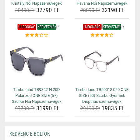
Kristály Női Napszemüvegek
Havana Női Napszemüvegek
32790 Ft
32190 Ft
28490 Ft
28090 Ft
ÚJDONSÁG
KEDVEZMÉNY
ÚJDONSÁG
KEDVEZMÉNY
Timberland TB9322-H 20D
Timberland TB50012 020 ONE
Polarized ONE SIZE (57)
SIZE (50) Szürke Gyermek
Szürke Női Napszemüvegek
Dioptriás szemüvegek
31990 Ft
19835 Ft
27790 Ft
22490 Ft
KEDVENC E-BOLTOK