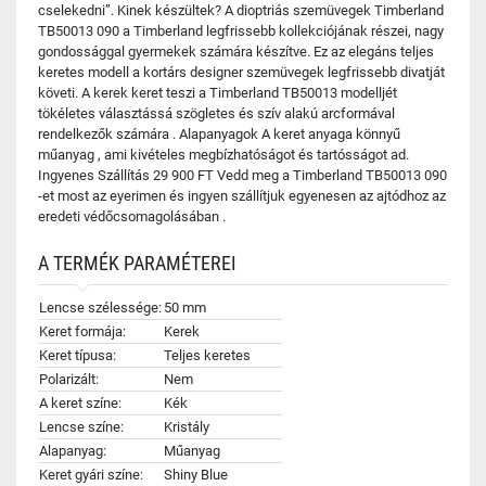
cselekedni”. Kinek készültek? A dioptriás szemüvegek Timberland
TB50013 090 a Timberland legfrissebb kollekciójának részei, nagy
gondossággal gyermekek számára készítve. Ez az elegáns teljes
keretes modell a kortárs designer szemüvegek legfrissebb divatját
követi. A kerek keret teszi a Timberland TB50013 modelljét
tökéletes választássá szögletes és szív alakú arcformával
rendelkezők számára . Alapanyagok A keret anyaga könnyű
műanyag , ami kivételes megbízhatóságot és tartósságot ad.
Ingyenes Szállítás 29 900 FT Vedd meg a Timberland TB50013 090
-et most az eyerimen és ingyen szállítjuk egyenesen az ajtódhoz az
eredeti védőcsomagolásában .
A TERMÉK PARAMÉTEREI
Lencse szélessége:
50 mm
Keret formája:
Kerek
Keret típusa:
Teljes keretes
Polarizált:
Nem
A keret színe:
Kék
Lencse színe:
Kristály
Alapanyag:
Műanyag
Keret gyári színe:
Shiny Blue