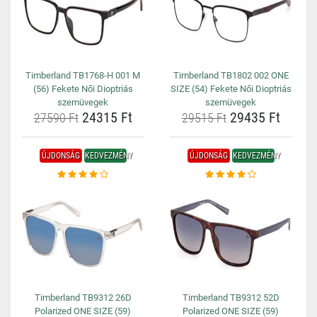
Timberland TB1768-H 001 M
Timberland TB1802 002 ONE
(56) Fekete Női Dioptriás
SIZE (54) Fekete Női Dioptriás
szemüvegek
szemüvegek
24315 Ft
29435 Ft
27590 Ft
29515 Ft
ÚJDONSÁG
KEDVEZMÉNY
ÚJDONSÁG
KEDVEZMÉNY
Timberland TB9312 26D
Timberland TB9312 52D
Polarized ONE SIZE (59)
Polarized ONE SIZE (59)