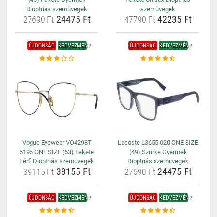
Dioptriás szemüvegek
szemüvegek
24475 Ft
42235 Ft
27690 Ft
47790 Ft
ÚJDONSÁG
KEDVEZMÉNY
ÚJDONSÁG
KEDVEZMÉNY
Vogue Eyewear VO4298T
Lacoste L3655 020 ONE SIZE
5195 ONE SIZE (53) Fekete
(49) Szürke Gyermek
Férfi Dioptriás szemüvegek
Dioptriás szemüvegek
38155 Ft
24475 Ft
39115 Ft
27690 Ft
ÚJDONSÁG
KEDVEZMÉNY
ÚJDONSÁG
KEDVEZMÉNY