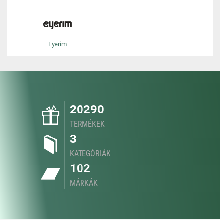
Eyerim
20290
TERMÉKEK
3
KATEGÓRIÁK
102
MÁRKÁK