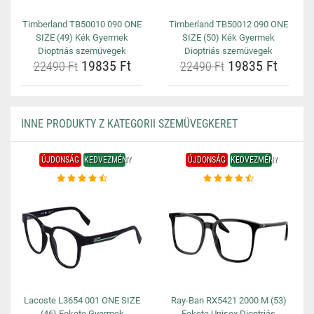
Timberland TB50010 090 ONE
Timberland TB50012 090 ONE
SIZE (49) Kék Gyermek
SIZE (50) Kék Gyermek
Dioptriás szemüvegek
Dioptriás szemüvegek
19835 Ft
19835 Ft
22490 Ft
22490 Ft
INNE PRODUKTY Z KATEGORII SZEMÜVEGKERET
ÚJDONSÁG
KEDVEZMÉNY
ÚJDONSÁG
KEDVEZMÉNY
Lacoste L3654 001 ONE SIZE
Ray-Ban RX5421 2000 M (53)
(46) Fekete Gyermek
Fekete Unisex Dioptriás