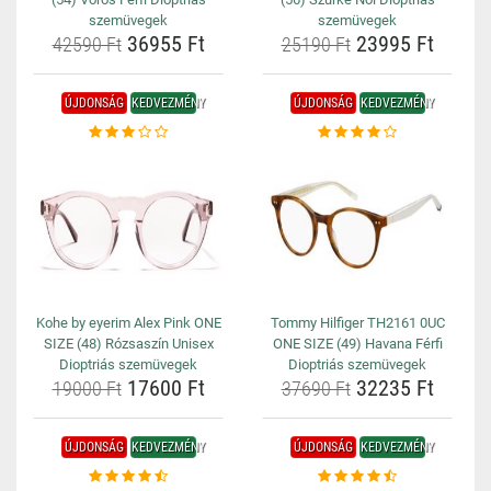
szemüvegek
szemüvegek
36955 Ft
23995 Ft
42590 Ft
25190 Ft
ÚJDONSÁG
KEDVEZMÉNY
ÚJDONSÁG
KEDVEZMÉNY
Kohe by eyerim Alex Pink ONE
Tommy Hilfiger TH2161 0UC
SIZE (48) Rózsaszín Unisex
ONE SIZE (49) Havana Férfi
Dioptriás szemüvegek
Dioptriás szemüvegek
17600 Ft
32235 Ft
19000 Ft
37690 Ft
ÚJDONSÁG
KEDVEZMÉNY
ÚJDONSÁG
KEDVEZMÉNY