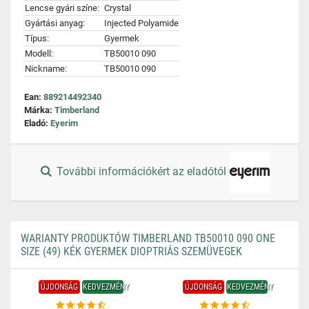
Lencse gyári színe:
Crystal
Gyártási anyag:
Injected Polyamide
Típus:
Gyermek
Modell:
TB50010 090
Nickname:
TB50010 090
Ean:
889214492340
Márka:
Timberland
Eladó:
Eyerim
További információkért az eladótól
WARIANTY PRODUKTÓW TIMBERLAND TB50010 090 ONE
SIZE (49) KÉK GYERMEK DIOPTRIÁS SZEMÜVEGEK
ÚJDONSÁG
KEDVEZMÉNY
ÚJDONSÁG
KEDVEZMÉNY