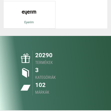
Eyerim
20290
TERMÉKEK
3
KATEGÓRIÁK
102
MÁRKÁK