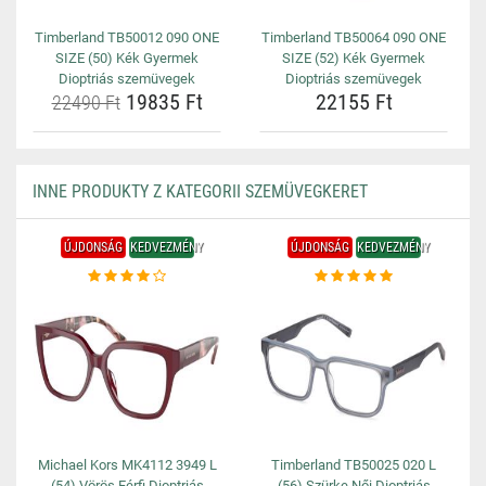
Timberland TB50012 090 ONE
Timberland TB50064 090 ONE
SIZE (50) Kék Gyermek
SIZE (52) Kék Gyermek
Dioptriás szemüvegek
Dioptriás szemüvegek
19835 Ft
22155 Ft
22490 Ft
INNE PRODUKTY Z KATEGORII SZEMÜVEGKERET
ÚJDONSÁG
KEDVEZMÉNY
ÚJDONSÁG
KEDVEZMÉNY
Michael Kors MK4112 3949 L
Timberland TB50025 020 L
(54) Vörös Férfi Dioptriás
(56) Szürke Női Dioptriás