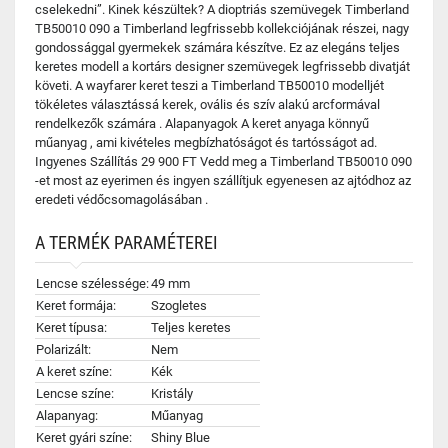
cselekedni”. Kinek készültek? A dioptriás szemüvegek Timberland
TB50010 090 a Timberland legfrissebb kollekciójának részei, nagy
gondossággal gyermekek számára készítve. Ez az elegáns teljes
keretes modell a kortárs designer szemüvegek legfrissebb divatját
követi. A wayfarer keret teszi a Timberland TB50010 modelljét
tökéletes választássá kerek, ovális és szív alakú arcformával
rendelkezők számára . Alapanyagok A keret anyaga könnyű
műanyag , ami kivételes megbízhatóságot és tartósságot ad.
Ingyenes Szállítás 29 900 FT Vedd meg a Timberland TB50010 090
-et most az eyerimen és ingyen szállítjuk egyenesen az ajtódhoz az
eredeti védőcsomagolásában .
A TERMÉK PARAMÉTEREI
Lencse szélessége:
49 mm
Keret formája:
Szogletes
Keret típusa:
Teljes keretes
Polarizált:
Nem
A keret színe:
Kék
Lencse színe:
Kristály
Alapanyag:
Műanyag
Keret gyári színe:
Shiny Blue