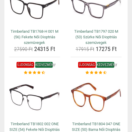
Timberland TB1768-H 001 M
Timberland TB1797 020 M
(56) Fekete Női Dioptriás
(53) Szürke Női Dioptriás
szemüvegek
szemüvegek
24315 Ft
17275 Ft
27590 Ft
17915 Ft
ÚJDONSÁG
KEDVEZMÉNY
ÚJDONSÁG
KEDVEZMÉNY
Timberland TB1802 002 ONE
Timberland TB1804 047 ONE
SIZE (54) Fekete Női Dioptriás
SIZE (50) Barna Női Dioptriás