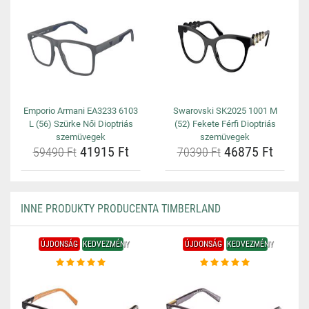
Emporio Armani EA3233 6103
Swarovski SK2025 1001 M
L (56) Szürke Női Dioptriás
(52) Fekete Férfi Dioptriás
szemüvegek
szemüvegek
41915 Ft
46875 Ft
59490 Ft
70390 Ft
INNE PRODUKTY PRODUCENTA TIMBERLAND
ÚJDONSÁG
KEDVEZMÉNY
ÚJDONSÁG
KEDVEZMÉNY