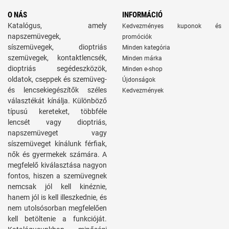
O NÁS
INFORMÁCIÓ
Katalógus, amely
Kedvezményes kuponok és
napszemüvegek,
promóciók
síszemüvegek, dioptriás
Minden kategória
szemüvegek, kontaktlencsék,
Minden márka
dioptriás segédeszközök,
Minden e-shop
oldatok, cseppek és szemüveg-
Újdonságok
és lencsekiegészítők széles
Kedvezmények
választékát kínálja. Különböző
típusú kereteket, többféle
lencsét vagy dioptriás,
napszemüveget vagy
síszemüveget kínálunk férfiak,
nők és gyermekek számára. A
megfelelő kiválasztása nagyon
fontos, hiszen a szemüvegnek
nemcsak jól kell kinéznie,
hanem jól is kell illeszkednie, és
nem utolsósorban megfelelően
kell betöltenie a funkcióját.