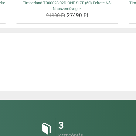
rke
Timberland TB00023 02D ONE SIZE (60) Fekete Női
Tim
Napszemüvegek
27490 Ft
21890 Ft
3