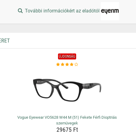
További információkért az eladótól
ERET
ÚJDONSÁG
Vogue Eyewear VO5628 W44 M (51) Fekete Férfi Dioptriás
szemüvegek
29675 Ft