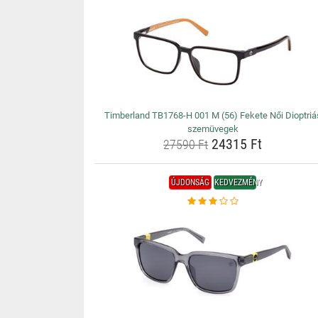
Timberland TB1768-H 001 M (56) Fekete Női Dioptriá
szemüvegek
24315 Ft
27590 Ft
ÚJDONSÁG
KEDVEZMÉNY