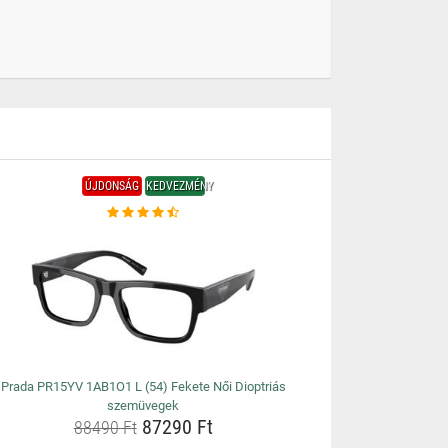
ÚJDONSÁG
KEDVEZMÉNY
Prada PR15YV 1AB1O1 L (54) Fekete Női Dioptriás
szemüvegek
87290 Ft
88490 Ft