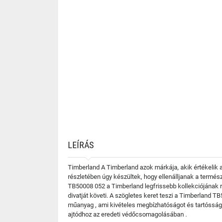
LEÍRÁS
Timberland A Timberland azok márkája, akik értékelik 
részletében úgy készültek, hogy ellenálljanak a termés
TB50008 052 a Timberland legfrissebb kollekciójának r
divatját követi. A szögletes keret teszi a Timberland
műanyag , ami kivételes megbízhatóságot és tartósság
ajtódhoz az eredeti védőcsomagolásában .