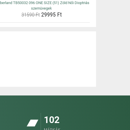
berland TB50032 096 ONE SIZE (51) Zöld Női Dioptriás
szemüvegek
29995 Ft
31590 Ft
102