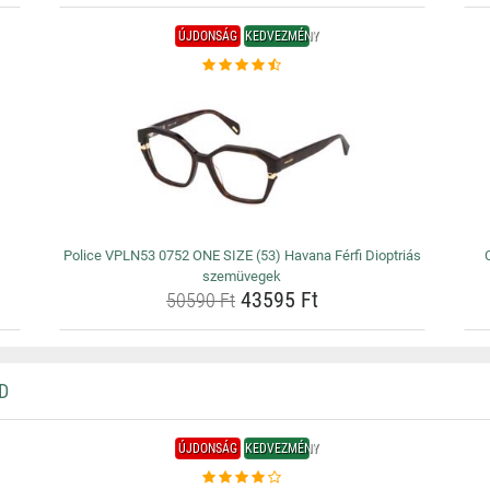
ÚJDONSÁG
KEDVEZMÉNY
Police VPLN53 0752 ONE SIZE (53) Havana Férfi Dioptriás
szemüvegek
43595 Ft
50590 Ft
D
ÚJDONSÁG
KEDVEZMÉNY