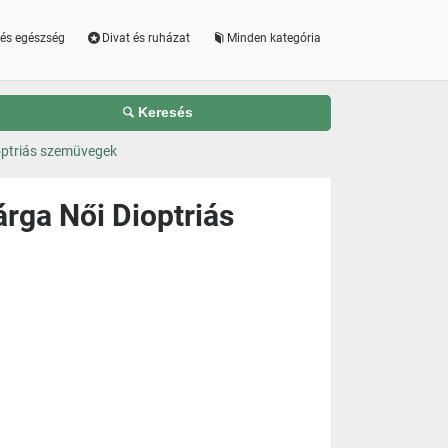
és egészség
Divat és ruházat
Minden kategória
Keresés
optriás szemüvegek
rga Női Dioptriás