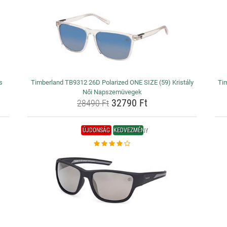
s
Timberland TB9312 26D Polarized ONE SIZE (59) Kristály
Ti
Női Napszemüvegek
32790 Ft
28490 Ft
ÚJDONSÁG
KEDVEZMÉNY