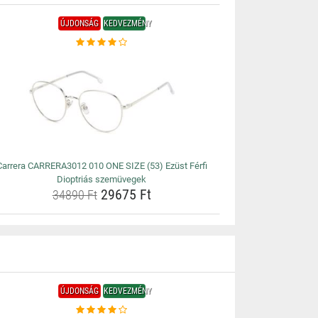
ÚJDONSÁG
KEDVEZMÉNY
Carrera CARRERA3012 010 ONE SIZE (53) Ezüst Férfi
Dioptriás szemüvegek
29675 Ft
34890 Ft
ÚJDONSÁG
KEDVEZMÉNY