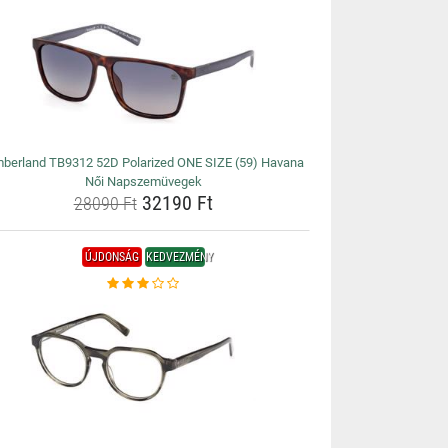
mberland TB9312 52D Polarized ONE SIZE (59) Havana
Női Napszemüvegek
32190 Ft
28090 Ft
ÚJDONSÁG
KEDVEZMÉNY