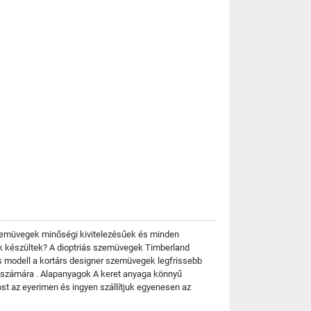
 szemüvegek minőségi kivitelezésűek és minden
nek készültek? A dioptriás szemüvegek Timberland
es modell a kortárs designer szemüvegek legfrissebb
ők számára . Alapanyagok A keret anyaga könnyű
t az eyerimen és ingyen szállítjuk egyenesen az