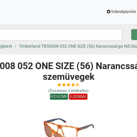
Szépségápolás 
gkeret
Timberland TB50008 052 ONE SIZE (56) Narancssárga Női Di
08 052 ONE SIZE (56) Narancssá
szemüvegek
(Összesen
3
értékelés)
KEDVEZMÉNY
ÚJDONSÁG