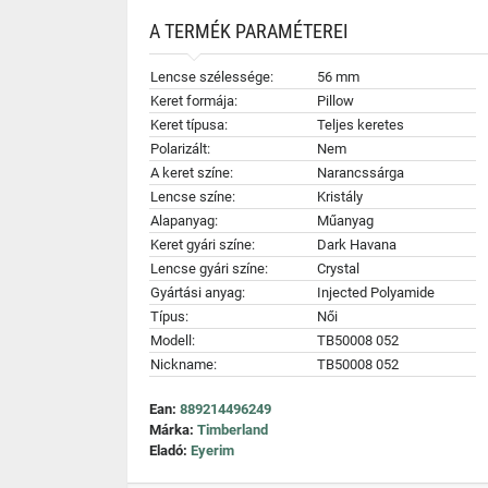
A TERMÉK PARAMÉTEREI
Lencse szélessége:
56 mm
Keret formája:
Pillow
Keret típusa:
Teljes keretes
Polarizált:
Nem
A keret színe:
Narancssárga
Lencse színe:
Kristály
Alapanyag:
Műanyag
Keret gyári színe:
Dark Havana
Lencse gyári színe:
Crystal
Gyártási anyag:
Injected Polyamide
Típus:
Női
Modell:
TB50008 052
Nickname:
TB50008 052
Ean:
889214496249
Márka:
Timberland
Eladó:
Eyerim