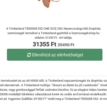
A Timberland TB50008 052 ONE SIZE (56) Narancssárga Női Dioptriás
szemüvegek terméket a Timberland gyártótól a Szemuvegekshop.hu
oldalon 31355 Ft - ért találja.
31355 Ft
35490 Ft
Ellenőrizd az elérhetőséget
a természetet és az ott töltött időt. A Timberland napszemüvegek és dioptriás
zeti elemeknek. A Timberland mottója: ”élvezni az életet és jót cselekedni”. Ki
észei, nagy gondossággal férfiak számára készítve. Ez az elegáns teljes keret
 TB50008 modelljét tökéletes választássá kerek és ovális arcformával rendelkez
ot ad. Ingyenes Szállítás 29 900 FT Vedd meg a Timberland TB50008 052 -et mos