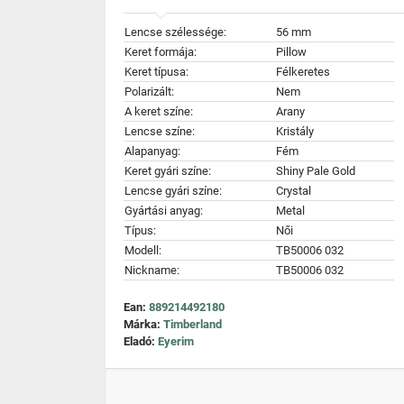
Lencse szélessége:
56 mm
Keret formája:
Pillow
Keret típusa:
Félkeretes
Polarizált:
Nem
A keret színe:
Arany
Lencse színe:
Kristály
Alapanyag:
Fém
Keret gyári színe:
Shiny Pale Gold
Lencse gyári színe:
Crystal
Gyártási anyag:
Metal
Típus:
Női
Modell:
TB50006 032
Nickname:
TB50006 032
Ean:
889214492180
Márka:
Timberland
Eladó:
Eyerim