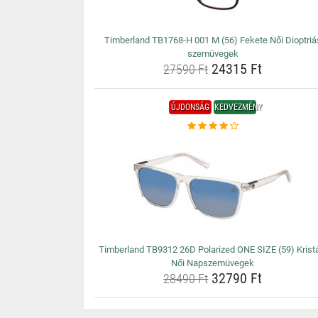
Timberland TB1768-H 001 M (56) Fekete Női Dioptriá
szemüvegek
24315 Ft
27590 Ft
ÚJDONSÁG
KEDVEZMÉNY
Timberland TB9312 26D Polarized ONE SIZE (59) Krist
Női Napszemüvegek
32790 Ft
28490 Ft