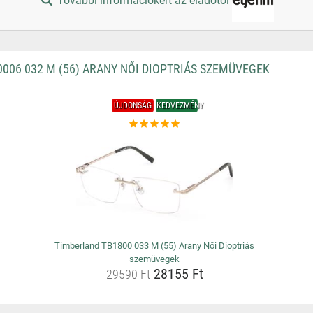
További információkért az eladótól
06 032 M (56) ARANY NŐI DIOPTRIÁS SZEMÜVEGEK
ÚJDONSÁG
KEDVEZMÉNY
Timberland TB1800 033 M (55) Arany Női Dioptriás
szemüvegek
28155 Ft
29590 Ft