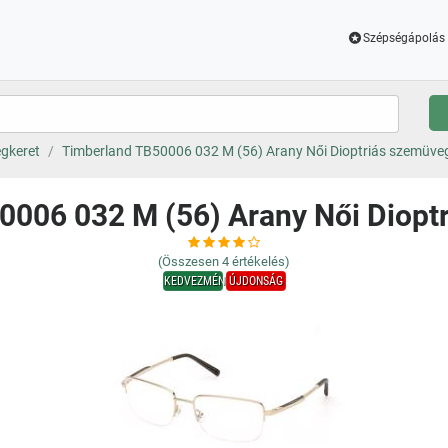
Szépségápolás 
gkeret
Timberland TB50006 032 M (56) Arany Női Dioptriás szemüve
0006 032 M (56) Arany Női Diopt
(Összesen
4
értékelés)
KEDVEZMÉNY
ÚJDONSÁG