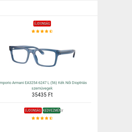
ÚJDONSÁG
mporio Armani EA3254 6247 L (56) Kék Női Dioptriás
szemüvegek
35435 Ft
ÚJDONSÁG
KEDVEZMÉNY