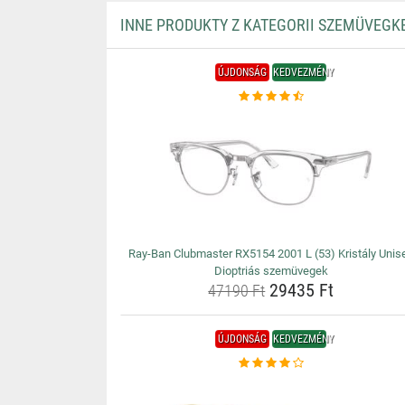
INNE PRODUKTY Z KATEGORII SZEMÜVEGK
ÚJDONSÁG
KEDVEZMÉNY
Ray-Ban Clubmaster RX5154 2001 L (53) Kristály Unis
Dioptriás szemüvegek
29435 Ft
47190 Ft
ÚJDONSÁG
KEDVEZMÉNY