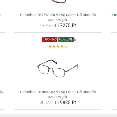
s
Timberland TB1797 020 M (53) Szürke Női Dioptriás
Tim
szemüvegek
17275 Ft
17915 Ft
ÚJDONSÁG
KEDVEZMÉNY
ály
Timberland TB1844 002 M (53) Fekete Női Dioptriás
szemüvegek
19835 Ft
20075 Ft