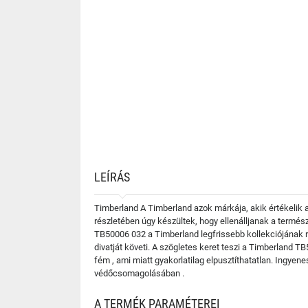
LEÍRÁS
Timberland A Timberland azok márkája, akik értékelik 
részletében úgy készültek, hogy ellenálljanak a termés
TB50006 032 a Timberland legfrissebb kollekciójának r
divatját követi. A szögletes keret teszi a Timberland 
fém , ami miatt gyakorlatilag elpusztíthatatlan. Ingye
védőcsomagolásában .
A TERMÉK PARAMÉTEREI