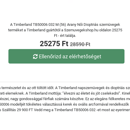
A Timberland TB50006 032 M (56) Arany Női Dioptriás szemüvegek
terméket a Timberland gyártótól a Szemuvegekshop.hu oldalon 25275
Ft - ért találja.
25275 Ft
28590 Ft
Ellenőrizd az elérhetőséget
a természetet és az ott töltött időt. A Timberland napszemüvegek és dioptriás
zeti elemeknek. A Timberland mottója: ”élvezni az életet és jót cselekedni”. Ki
észei, nagy gondossággal férfiak számára készítve. Ez az elegáns félkeretes m
TB50006 modelljét tökéletes választássá kerek és ovális arcformával rendelkező
nes Szállítás 29 900 FT Vedd meg a Timberland TB50006 032 -et most az eyerimen 