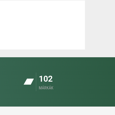
102
MÁRKÁK