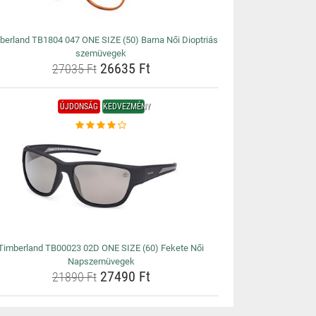
berland TB1804 047 ONE SIZE (50) Barna Női Dioptriás
szemüvegek
26635 Ft
27035 Ft
ÚJDONSÁG
KEDVEZMÉNY
Timberland TB00023 02D ONE SIZE (60) Fekete Női
Napszemüvegek
27490 Ft
21890 Ft