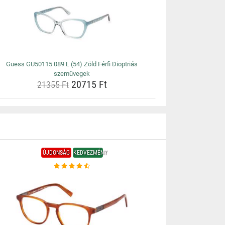
Guess GU50115 089 L (54) Zöld Férfi Dioptriás
szemüvegek
20715 Ft
21355 Ft
ÚJDONSÁG
KEDVEZMÉNY