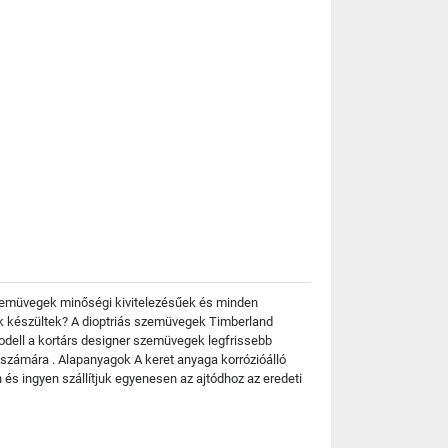
 szemüvegek minőségi kivitelezésűek és minden
nek készültek? A dioptriás szemüvegek Timberland
odell a kortárs designer szemüvegek legfrissebb
k számára . Alapanyagok A keret anyaga korrózióálló
és ingyen szállítjuk egyenesen az ajtódhoz az eredeti