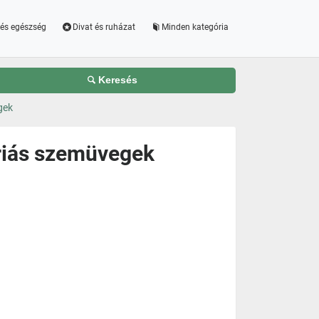
és egészség
Divat és ruházat
Minden kategória
Keresés
gek
riás szemüvegek