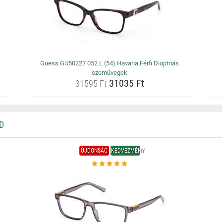
Guess GU50227 052 L (54) Havana Férfi Dioptriás
szemüvegek
31035 Ft
31595 Ft
D
ÚJDONSÁG
KEDVEZMÉNY