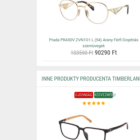
Prada PRA50V ZVN1O1 L (54) Arany Férfi Dioptriás
szemüvegek
90290 Ft
103590 Ft
INNE PRODUKTY PRODUCENTA TIMBERLAN
ÚJDONSÁG
KEDVEZMÉNY