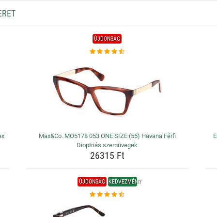
ERET
ÚJDONSÁG
ex
Max&Co. MO5178 053 ONE SIZE (55) Havana Férfi
E
Dioptriás szemüvegek
26315 Ft
ÚJDONSÁG
KEDVEZMÉNY