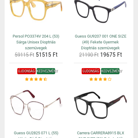
Persol PO3374V 204 L (53)
Guess GU9207 001 ONE SIZE
Sárga Unisex Dioptriás
(49) Fekete Gyermek
szemüvegek
Dioptriás szemüvegek
51515 Ft
19675 Ft
59115 Ft
21190 Ft
ÚJDONSÁG
KEDVEZMÉNY
ÚJDONSÁG
KEDVEZMÉNY
Guess GU2825 071 L (55)
Carrera CARRERA8915 BLX