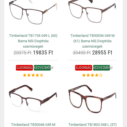
Timberland TB1736 049 L (60)
Timberland TB50036 049 M
Barna Női Dioptriás
(61) Barna Női Dioptriás
szemüvegek
szemüvegek
19835 Ft
28955 Ft
20075 Ft
30490 Ft
ÚJDONSÁG
KEDVEZMÉNY
ÚJDONSÁG
KEDVEZMÉNY
Timberland TB50046 049 M
Timberland TB1803 048 L (57)