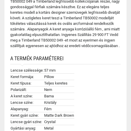
TB50002 049 a Timberland legfrissebb kollekciójának részei, nagy
gondossággal férfiak számára készítve. Ez az elegáns teljes
keretes modell a kortárs designer szemüvegek legfrissebb divatját
követi. A szögletes keret teszi a Timberland TB50002 modelljét
tökéletes választássá kerek és ovális arcformával rendelkezők
számára . Alapanyagok A keret anyaga korrózióálló fém , ami miatt
gyakorlatilag elpusztíthatatlan. Ingyenes Szállítás 29 900 FT Vedd
meg a Timberland TB50002 049 -et most az eyerimen és ingyen
szállítjuk egyenesen az ajtódhoz az eredeti védőcsomagolásában .
A TERMÉK PARAMÉTEREI
Lencse szélessége:
57 mm
Keret formája:
Pillow
Keret típusa:
Teljes keretes
Polarizált:
Nem
A keret színe:
Barna
Lencse színe:
Kristály
Alapanyag:
Fém
Keret gyári színe:
Matte Dark Brown
Lencse gyári színe:
Crystal
Gyártási anyag:
Metal