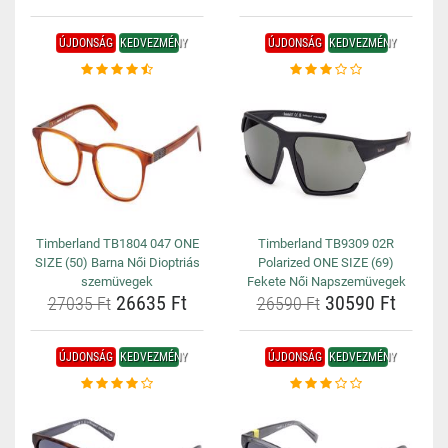
ÚJDONSÁG
KEDVEZMÉNY
ÚJDONSÁG
KEDVEZMÉNY
Timberland TB1804 047 ONE
Timberland TB9309 02R
SIZE (50) Barna Női Dioptriás
Polarized ONE SIZE (69)
szemüvegek
Fekete Női Napszemüvegek
26635 Ft
30590 Ft
27035 Ft
26590 Ft
ÚJDONSÁG
KEDVEZMÉNY
ÚJDONSÁG
KEDVEZMÉNY