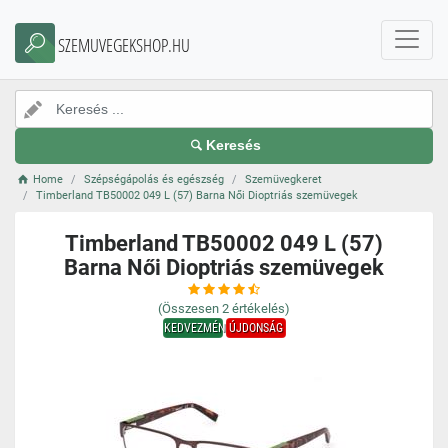
SZEMUVEGEKSHOP.HU
Keresés
Home
Szépségápolás és egészség
Szemüvegkeret
Timberland TB50002 049 L (57) Barna Női Dioptriás szemüvegek
Timberland TB50002 049 L (57)
Barna Női Dioptriás szemüvegek
(Összesen
2
értékelés)
KEDVEZMÉNY
ÚJDONSÁG