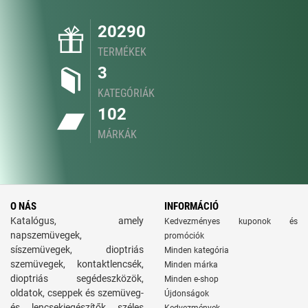
20290
TERMÉKEK
3
KATEGÓRIÁK
102
MÁRKÁK
O NÁS
INFORMÁCIÓ
Katalógus, amely
Kedvezményes kuponok és
napszemüvegek,
promóciók
síszemüvegek, dioptriás
Minden kategória
szemüvegek, kontaktlencsék,
Minden márka
dioptriás segédeszközök,
Minden e-shop
oldatok, cseppek és szemüveg-
Újdonságok
és lencsekiegészítők széles