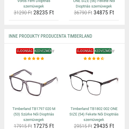
Vörös Férfi Dioptriás
ONE SIZE (56) Fekete Női
szemüvegek
Dioptriás szemüvegek
28235 Ft
34875 Ft
31290 Ft
36790 Ft
INNE PRODUKTY PRODUCENTA TIMBERLAND
ÚJDONSÁG
KEDVEZMÉNY
ÚJDONSÁG
KEDVEZMÉNY
Timberland TB1797 020 M
Timberland TB1802 002 ONE
(53) Szürke Női Dioptriás
SIZE (54) Fekete Női Dioptriás
szemüvegek
szemüvegek
17275 Ft
29435 Ft
17915 Ft
29515 Ft