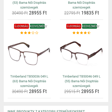
(53) Barna Női Dioptriás
Barna Női Dioptriás
szemüvegek
szemüvegek
28955 Ft
19835 Ft
30490 Ft
22795 Ft
ÚJDONSÁG
KEDVEZMÉNY
ÚJDONSÁG
KEDVEZMÉNY
Timberland TB50036 049 L
Timberland TB50046 049 L
(63) Barna Női Dioptriás
(55) Barna Női Dioptriás
szemüvegek
szemüvegek
28955 Ft
28955 Ft
30490 Ft
29515 Ft
INNE PRODUKTY Z KATEGORII SZEMÜVEGKERET