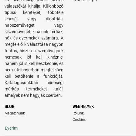
Kedvezmények
választékát kínálja. Különböző
típusú kereteket, többféle
lencsét vagy dioptriás,
napszemüveget vagy
síszemüveget kínálunk férfiak,
nők és gyermekek számára. A
megfelelő kiválasztása nagyon
fontos, hiszen a szemüvegnek
nemcsak jól kell kinéznie,
hanem jól is kell illeszkednie, és
nem utolsósorban megfelelően
kell betöltenie a funkcióját.
Katalógusunkban minőségi
márkás termékeket talál,
amelyek nem hagyják cserben.
BLOG
WEBHELYEK
Magazinunk
Rólunk
Cookies
Eyerim