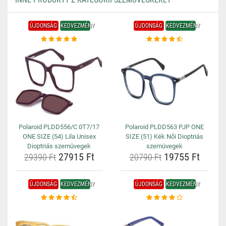
ÚJDONSÁG
KEDVEZMÉNY
ÚJDONSÁG
KEDVEZMÉNY
Polaroid PLDD556/C 0T7/17
Polaroid PLDD563 PJP ONE
ONE SIZE (54) Lila Unisex
SIZE (51) Kék Női Dioptriás
Dioptriás szemüvegek
szemüvegek
27915 Ft
19755 Ft
29390 Ft
20790 Ft
ÚJDONSÁG
KEDVEZMÉNY
ÚJDONSÁG
KEDVEZMÉNY