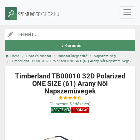
SZEMUVEGEKSHOP.HU
Keresés
Home
Divat és ruházat
Ruházat kiegészítő
Napszemüveg
Timberland TB00010 32D Polarized ONE SIZE (61) Arany Női Napszemüvegek
Timberland TB00010 32D Polarized
ONE SIZE (61) Arany Női
Napszemüvegek
(Összesen
5
értékelés)
KEDVEZMÉNY
ÚJDONSÁG