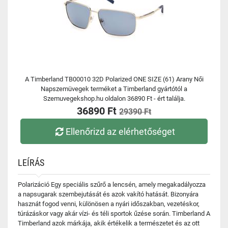
A Timberland TB00010 32D Polarized ONE SIZE (61) Arany Női
Napszemüvegek terméket a Timberland gyártótól a
Szemuvegekshop.hu oldalon 36890 Ft - ért találja.
36890 Ft
29390 Ft
Ellenőrizd az elérhetőséget
LEÍRÁS
Polarizáció Egy speciális szűrő a lencsén, amely megakadályozza
a napsugarak szembejutását és azok vakító hatását. Bizonyára
hasznát fogod venni, különösen a nyári időszakban, vezetéskor,
túrázáskor vagy akár vízi- és téli sportok űzése során. Timberland A
Timberland azok márkája, akik értékelik a természetet és az ott