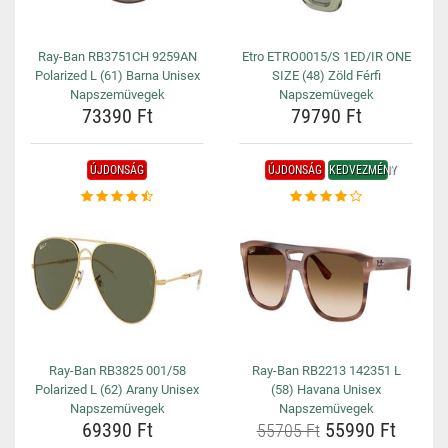
Ray-Ban RB3751CH 9259AN
Etro ETRO0015/S 1ED/IR ONE
Polarized L (61) Barna Unisex
SIZE (48) Zöld Férfi
Napszemüvegek
Napszemüvegek
73390 Ft
79790 Ft
ÚJDONSÁG
ÚJDONSÁG
KEDVEZMÉNY
Ray-Ban RB3825 001/58
Ray-Ban RB2213 142351 L
Polarized L (62) Arany Unisex
(58) Havana Unisex
Napszemüvegek
Napszemüvegek
69390 Ft
55990 Ft
55705 Ft