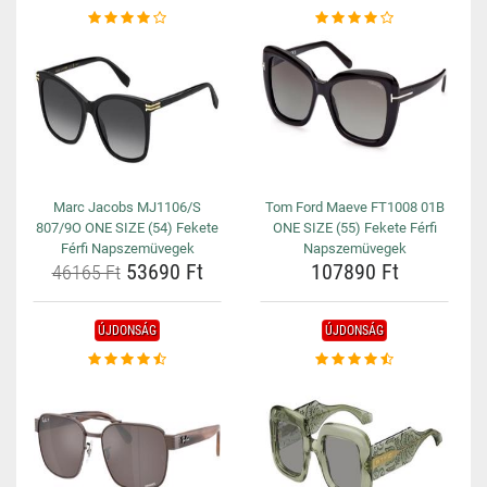
Marc Jacobs MJ1106/S
Tom Ford Maeve FT1008 01B
807/9O ONE SIZE (54) Fekete
ONE SIZE (55) Fekete Férfi
Férfi Napszemüvegek
Napszemüvegek
53690 Ft
107890 Ft
46165 Ft
ÚJDONSÁG
ÚJDONSÁG