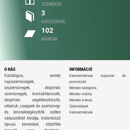
TERMÉKEK
3
KATEGÓRIÁK
102
MÁRKÁK
O NÁS
INFORMÁCIÓ
Katalógus, amely
Kedvezményes kuponok és
napszemüvegek,
promóciók
síszemüvegek, dioptriás
Minden kategória
szemüvegek, kontaktlencsék,
Minden márka
dioptriás segédeszközök,
Minden e-shop
oldatok, cseppek és szemüveg-
Újdonságok
és lencsekiegészítők széles
Kedvezmények
választékát kínálja. Különböző
típusú kereteket, többféle