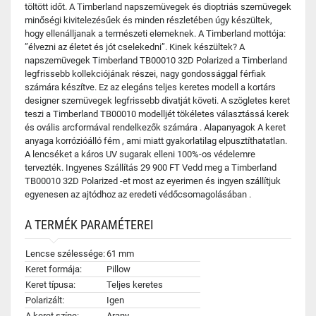
töltött időt. A Timberland napszemüvegek és dioptriás szemüvegek
minőségi kivitelezésűek és minden részletében úgy készültek,
hogy ellenálljanak a természeti elemeknek. A Timberland mottója:
”élvezni az életet és jót cselekedni”. Kinek készültek? A
napszemüvegek Timberland TB00010 32D Polarized a Timberland
legfrissebb kollekciójának részei, nagy gondossággal férfiak
számára készítve. Ez az elegáns teljes keretes modell a kortárs
designer szemüvegek legfrissebb divatját követi. A szögletes keret
teszi a Timberland TB00010 modelljét tökéletes választássá kerek
és ovális arcformával rendelkezők számára . Alapanyagok A keret
anyaga korrózióálló fém , ami miatt gyakorlatilag elpusztíthatatlan.
A lencséket a káros UV sugarak elleni 100%-os védelemre
tervezték. Ingyenes Szállítás 29 900 FT Vedd meg a Timberland
TB00010 32D Polarized -et most az eyerimen és ingyen szállítjuk
egyenesen az ajtódhoz az eredeti védőcsomagolásában .
A TERMÉK PARAMÉTEREI
Lencse szélessége:
61 mm
Keret formája:
Pillow
Keret típusa:
Teljes keretes
Polarizált:
Igen
A keret színe:
Arany