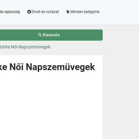
és egészség
Divat és ruházat
Minden kategória
Keresés
Szürke Női Napszemüvegek
rke Női Napszemüvegek