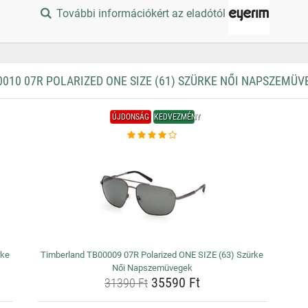
További információkért az eladótól
10 07R POLARIZED ONE SIZE (61) SZÜRKE NŐI NAPSZEMÜV
ÚJDONSÁG
KEDVEZMÉNY
rke
Timberland TB00009 07R Polarized ONE SIZE (63) Szürke
Női Napszemüvegek
35590 Ft
31390 Ft