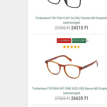
Timberland TB1768-H 001 M (56) Fekete Női Dioptriá
szemüvegek
24315 Ft
27590 Ft
ÚJDONSÁG
KEDVEZMÉNY
Timberland TB1804 047 ONE SIZE (50) Barna Női Dioptr
szemüvegek
26635 Ft
27035 Ft