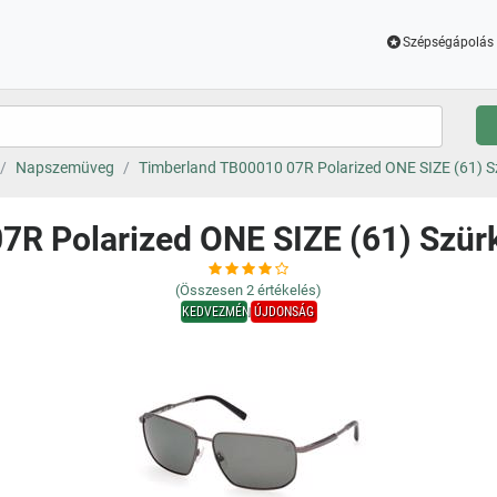
Szépségápolás 
Napszemüveg
Timberland TB00010 07R Polarized ONE SIZE (61) 
7R Polarized ONE SIZE (61) Szü
(Összesen
2
értékelés)
KEDVEZMÉNY
ÚJDONSÁG