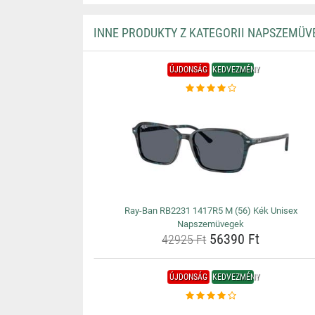
INNE PRODUKTY Z KATEGORII NAPSZEMÜV
ÚJDONSÁG
KEDVEZMÉNY
Ray-Ban RB2231 1417R5 M (56) Kék Unisex
Napszemüvegek
56390 Ft
42925 Ft
ÚJDONSÁG
KEDVEZMÉNY