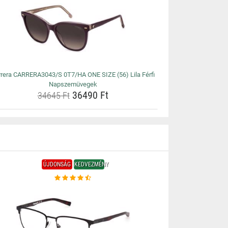
rrera CARRERA3043/S 0T7/HA ONE SIZE (56) Lila Férfi
Napszemüvegek
36490 Ft
34645 Ft
ÚJDONSÁG
KEDVEZMÉNY