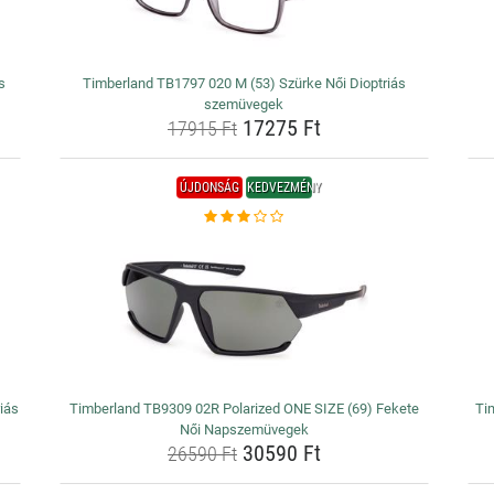
s
Timberland TB1797 020 M (53) Szürke Női Dioptriás
szemüvegek
17275 Ft
17915 Ft
ÚJDONSÁG
KEDVEZMÉNY
iás
Timberland TB9309 02R Polarized ONE SIZE (69) Fekete
Ti
Női Napszemüvegek
30590 Ft
26590 Ft