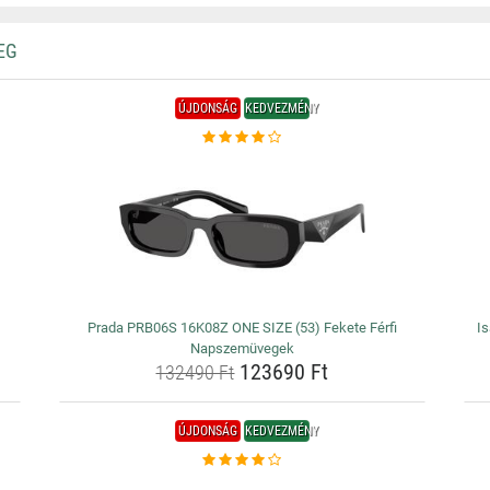
EG
ÚJDONSÁG
KEDVEZMÉNY
Prada PRB06S 16K08Z ONE SIZE (53) Fekete Férfi
I
Napszemüvegek
123690 Ft
132490 Ft
ÚJDONSÁG
KEDVEZMÉNY