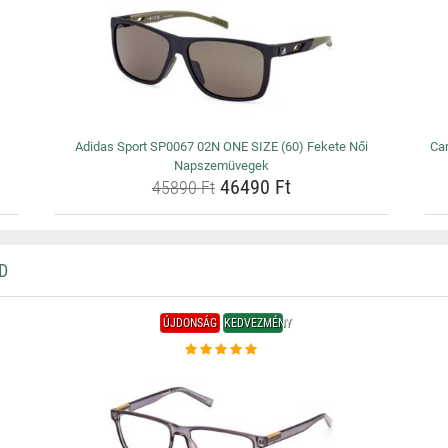
Adidas Sport SP0067 02N ONE SIZE (60) Fekete Női
Ca
Napszemüvegek
46490 Ft
45890 Ft
D
ÚJDONSÁG
KEDVEZMÉNY