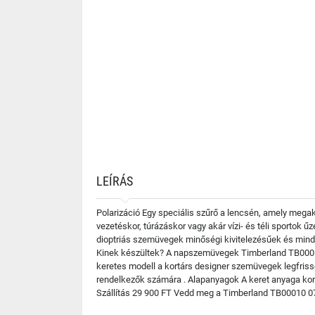
LEÍRÁS
Polarizáció Egy speciális szűrő a lencsén, amely mega
vezetéskor, túrázáskor vagy akár vízi- és téli sportok 
dioptriás szemüvegek minőségi kivitelezésűek és minden
Kinek készültek? A napszemüvegek Timberland TB00010 
keretes modell a kortárs designer szemüvegek legfrisse
rendelkezők számára . Alapanyagok A keret anyaga korró
Szállítás 29 900 FT Vedd meg a Timberland TB00010 07R