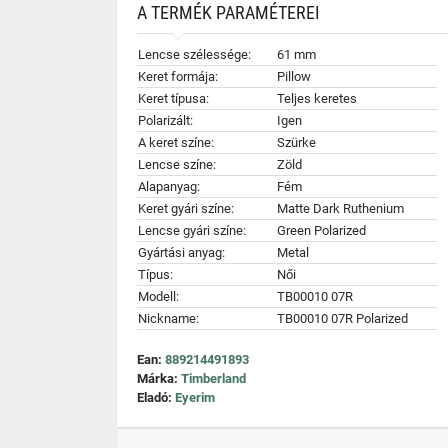
A TERMÉK PARAMÉTEREI
Lencse szélessége:
61 mm
Keret formája:
Pillow
Keret típusa:
Teljes keretes
Polarizált:
Igen
A keret színe:
Szürke
Lencse színe:
Zöld
Alapanyag:
Fém
Keret gyári színe:
Matte Dark Ruthenium
Lencse gyári színe:
Green Polarized
Gyártási anyag:
Metal
Típus:
Női
Modell:
TB00010 07R
Nickname:
TB00010 07R Polarized
Ean:
889214491893
Márka:
Timberland
Eladó:
Eyerim