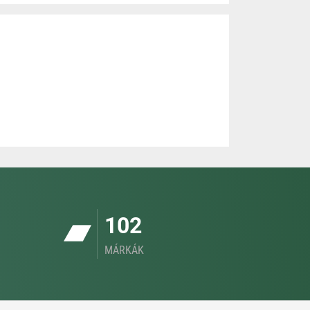
102
MÁRKÁK