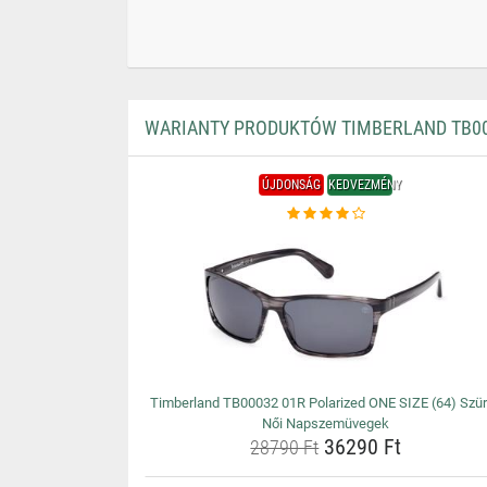
WARIANTY PRODUKTÓW TIMBERLAND TB000
ÚJDONSÁG
KEDVEZMÉNY
Timberland TB00032 01R Polarized ONE SIZE (64) Szü
Női Napszemüvegek
36290 Ft
28790 Ft