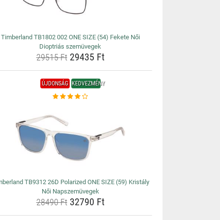
Timberland TB1802 002 ONE SIZE (54) Fekete Női
Dioptriás szemüvegek
29435 Ft
29515 Ft
ÚJDONSÁG
KEDVEZMÉNY
mberland TB9312 26D Polarized ONE SIZE (59) Kristály
Női Napszemüvegek
32790 Ft
28490 Ft