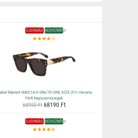
ÚJDONSÁG
KEDVEZMÉNY
sabel Marant IM0214/S 086/70 ONE SIZE (51) Havana
Férfi Napszemüvegek
68190 Ft
68990 Ft
ÚJDONSÁG
KEDVEZMÉNY