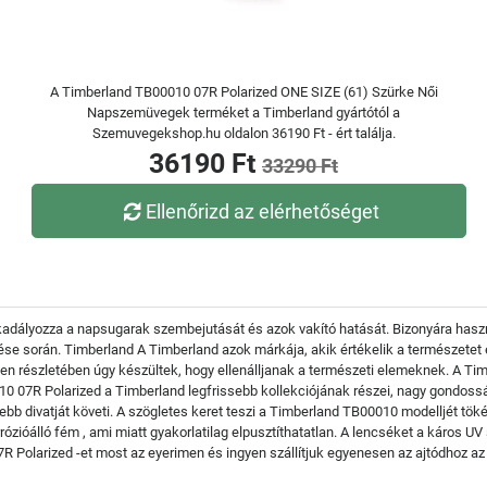
A Timberland TB00010 07R Polarized ONE SIZE (61) Szürke Női
Napszemüvegek terméket a Timberland gyártótól a
Szemuvegekshop.hu oldalon 36190 Ft - ért találja.
36190 Ft
33290 Ft
Ellenőrizd az elérhetőséget
kadályozza a napsugarak szembejutását és azok vakító hatását. Bizonyára haszn
űzése során. Timberland A Timberland azok márkája, akik értékelik a természetet
 részletében úgy készültek, hogy ellenálljanak a természeti elemeknek. A Timbe
07R Polarized a Timberland legfrissebb kollekciójának részei, nagy gondosságg
bb divatját követi. A szögletes keret teszi a Timberland TB00010 modelljét tök
zióálló fém , ami miatt gyakorlatilag elpusztíthatatlan. A lencséket a káros U
 Polarized -et most az eyerimen és ingyen szállítjuk egyenesen az ajtódhoz a