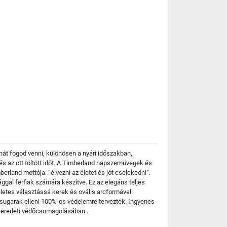
át fogod venni, különösen a nyári időszakban,
 és az ott töltött időt. A Timberland napszemüvegek és
rland mottója: ”élvezni az életet és jót cselekedni”.
al férfiak számára készítve. Ez az elegáns teljes
életes választássá kerek és ovális arcformával
V sugarak elleni 100%-os védelemre tervezték. Ingyenes
z eredeti védőcsomagolásában .