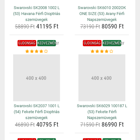
Swarovski SK2008 1002 L
Swarovski SK6010 2002OK
(53) Havana Férfi Dioptriás
ONE SIZE (53) Arany Férfi
szemüvegek
Napszemüvegek
41195 Ft
80590 Ft
58890 Ft
73190 Ft
ÚJDONSÁG
KEDVEZMÉNY
ÚJDONSÁG
KEDVEZMÉNY
Swarovski SK2037 1001 L
Swarovski SK6029 100187 L
(54) Fekete Férfi Dioptriás
(53) Fekete Férfi
szemüvegek
Napszemüvegek
40795 Ft
86990 Ft
46890 Ft
71590 Ft