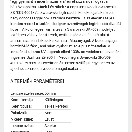
”egy gyémánt mindenki számára” és elhozza a csillogást a
hétköznapokba. Kinek készültek? A napszemüvegek Swarovski
SK7009 400187 a Swarovski legfrissebb kollekciójának részei,
nagy gondossággal nők számára készítve. Ez az elegáns teljes
keretes modell a kortárs designer szemüvegek legfrissebb divatját
követi. A különleges forma teszi a Swarovski SK7009 modelljét
tökéletes választássá kerek, ovális, szögletes és szív alakú
arcformával rendelkezők számára . Alapanyagok A keret anyaga
korrózióálló fém , ami miatt gyakorlatilag elpusztíthatatlan. A
lencséket a káros UV sugarak elleni 100%-os védelemre tervezték.
Ingyenes Szállítás 29 900 FT Vedd meg a Swarovski SK7009
400187 -et most az eyerimen és ingyen szállítjuk egyenesen az
ajtódhoz az eredeti védőcsomagolásában .
A TERMÉK PARAMÉTEREI
Lencse szélessége:
55 mm
Keret formája:
Különleges
Keret típusa:
Teljes keretes
Polarizált:
Nem
A keret színe:
Ezüst
Lencse színe:
Szürke