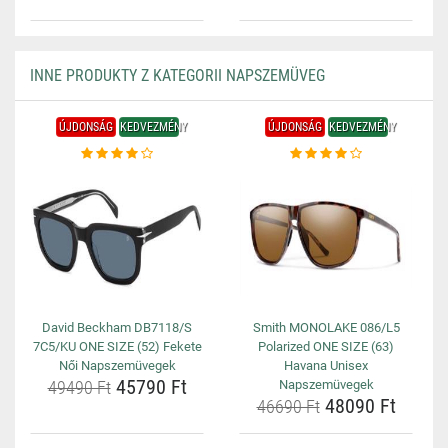
INNE PRODUKTY Z KATEGORII NAPSZEMÜVEG
ÚJDONSÁG
KEDVEZMÉNY
ÚJDONSÁG
KEDVEZMÉNY
David Beckham DB7118/S
Smith MONOLAKE 086/L5
7C5/KU ONE SIZE (52) Fekete
Polarized ONE SIZE (63)
Női Napszemüvegek
Havana Unisex
45790 Ft
49490 Ft
Napszemüvegek
48090 Ft
46690 Ft