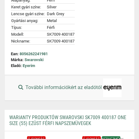
Alapanyag:
Fém
Keret gyári színe:
Silver
Lencse gyári színe:
Dark Grey
Gyártási anyag:
Metal
Típus:
Férfi
Modell:
SK7009 400187
Nickname:
SK7009 400187
Ean:
8056262241981
Márka:
Swarovski
Eladó:
Eyerim
További információkért az eladótól
WARIANTY PRODUKTÓW SWAROVSKI SK7009 400187 ONE
SIZE (55) EZÜST FÉRFI NAPSZEMÜVEGEK