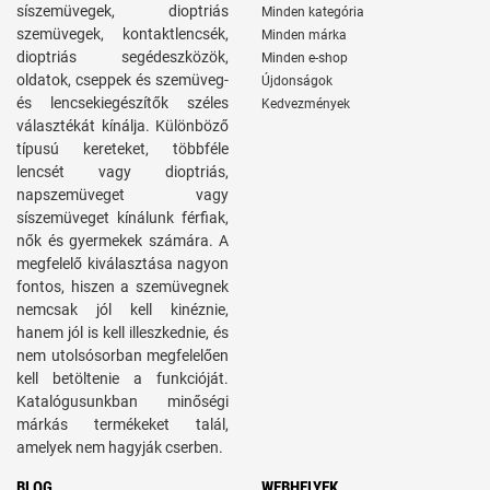
síszemüvegek, dioptriás
Minden kategória
szemüvegek, kontaktlencsék,
Minden márka
dioptriás segédeszközök,
Minden e-shop
oldatok, cseppek és szemüveg-
Újdonságok
és lencsekiegészítők széles
Kedvezmények
választékát kínálja. Különböző
típusú kereteket, többféle
lencsét vagy dioptriás,
napszemüveget vagy
síszemüveget kínálunk férfiak,
nők és gyermekek számára. A
megfelelő kiválasztása nagyon
fontos, hiszen a szemüvegnek
nemcsak jól kell kinéznie,
hanem jól is kell illeszkednie, és
nem utolsósorban megfelelően
kell betöltenie a funkcióját.
Katalógusunkban minőségi
márkás termékeket talál,
amelyek nem hagyják cserben.
BLOG
WEBHELYEK