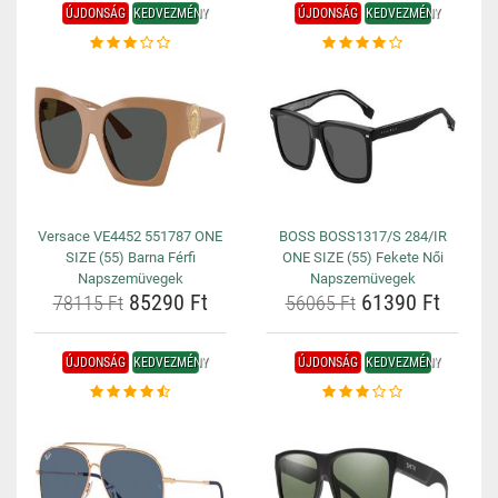
ÚJDONSÁG
KEDVEZMÉNY
ÚJDONSÁG
KEDVEZMÉNY
Versace VE4452 551787 ONE
BOSS BOSS1317/S 284/IR
SIZE (55) Barna Férfi
ONE SIZE (55) Fekete Női
Napszemüvegek
Napszemüvegek
85290 Ft
61390 Ft
78115 Ft
56065 Ft
ÚJDONSÁG
KEDVEZMÉNY
ÚJDONSÁG
KEDVEZMÉNY