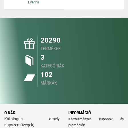
Eyerim
20290
TERMÉKEK
3
KATEGÓRIÁK
102
MÁRKÁK
O NÁS
INFORMÁCIÓ
Katalógus, amely
Kedvezményes kuponok és
napszemüvegek,
promóciók