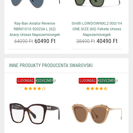
Ray-Ban Aviator Reverse
Smith LOWDOWNXL2 003/1H
RBR0101S 92023A L (62)
ONE SIZE (60) Fekete Unisex
Arany Unisex Napszemüvegek
Napszemüvegek
60490 Ft
40490 Ft
64090 Ft
38490 Ft
INNE PRODUKTY PRODUCENTA SWAROVSKI
ÚJDONSÁG
KEDVEZMÉNY
ÚJDONSÁG
KEDVEZMÉNY