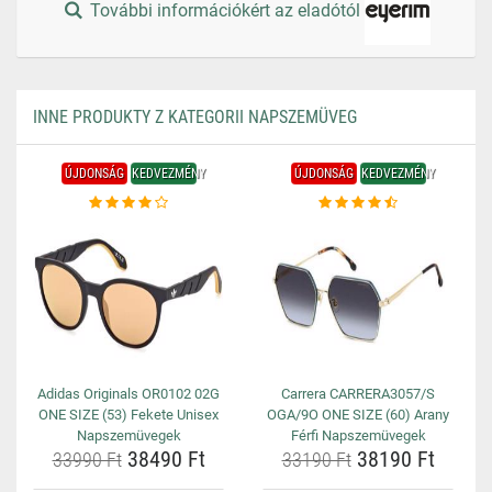
További információkért az eladótól
INNE PRODUKTY Z KATEGORII NAPSZEMÜVEG
ÚJDONSÁG
KEDVEZMÉNY
ÚJDONSÁG
KEDVEZMÉNY
Adidas Originals OR0102 02G
Carrera CARRERA3057/S
ONE SIZE (53) Fekete Unisex
OGA/9O ONE SIZE (60) Arany
Napszemüvegek
Férfi Napszemüvegek
38490 Ft
38190 Ft
33990 Ft
33190 Ft