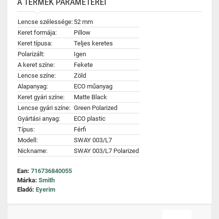
A TERMÉK PARAMÉTEREI
Lencse szélessége:
52 mm
Keret formája:
Pillow
Keret típusa:
Teljes keretes
Polarizált:
Igen
A keret színe:
Fekete
Lencse színe:
Zöld
Alapanyag:
ECO műanyag
Keret gyári színe:
Matte Black
Lencse gyári színe:
Green Polarized
Gyártási anyag:
ECO plastic
Típus:
Férfi
Modell:
SWAY 003/L7
Nickname:
SWAY 003/L7 Polarized
Ean:
716736840055
Márka:
Smith
Eladó:
Eyerim