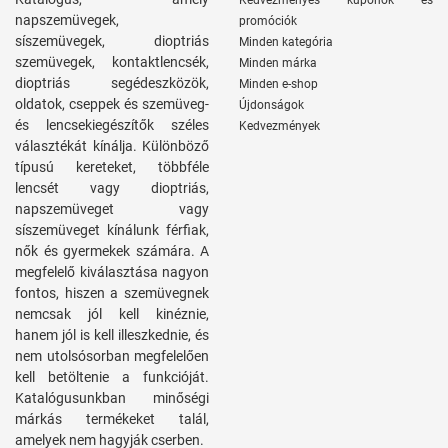
Kedvezményes kuponok és
napszemüvegek,
promóciók
síszemüvegek, dioptriás
Minden kategória
szemüvegek, kontaktlencsék,
Minden márka
dioptriás segédeszközök,
Minden e-shop
oldatok, cseppek és szemüveg-
Újdonságok
és lencsekiegészítők széles
Kedvezmények
választékát kínálja. Különböző
típusú kereteket, többféle
lencsét vagy dioptriás,
napszemüveget vagy
síszemüveget kínálunk férfiak,
nők és gyermekek számára. A
megfelelő kiválasztása nagyon
fontos, hiszen a szemüvegnek
nemcsak jól kell kinéznie,
hanem jól is kell illeszkednie, és
nem utolsósorban megfelelően
kell betöltenie a funkcióját.
Katalógusunkban minőségi
márkás termékeket talál,
amelyek nem hagyják cserben.