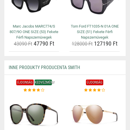
Marc Jacobs MARC774/S
Tom Ford FT1035-N 01A ONE
807/9O ONE SIZE (53) Fekete
SIZE (51) Fekete Férfi
Férfi Napszemüvegek
Napszemüvegek
47790 Ft
127190 Ft
43090 Ft
128000 Ft
INNE PRODUKTY PRODUCENTA SMITH
ÚJDONSÁG
KEDVEZMÉNY
ÚJDONSÁG