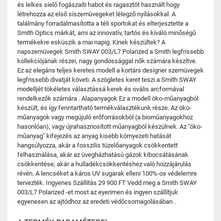
és lelkes síelő fogászaíti habot és ragasztót használt hogy
létrehozza az első síszemüvegeket lélegző nyílásokkal. A
találmány forradalmasította a téli sportokat és elterjesztette a
Smith Optics márkát, ami az innovatív, tartós és kíváló minőségű
termékekre esküszik a mai napig. Kinek készültek? A
napszemüvegek Smith SWAY 003/L7 Polarized a Smith legfrissebb
kollekciójának részei, nagy gondossággal nők számára készítve.
Ez az elegáns teljes keretes modell a kortárs designer szemüvegek
legfrissebb divatját követi. A szögletes keret teszi a Smith SWAY
modelljét tökéletes választássá kerek és ovális arcformával
rendelkezők számára . Alapanyagok Ez a modell öko-műanyagból
készült, és így fenntartható termékválasztékunk része. Az öko-
műanyagok vagy megújuló erőforrásokból (a bioműanyagokhoz
hasonlóan), vagy újrahasznosított műanyagból készülnek. Az "öko-
műanyag" kifejezés az anyag kisebb környezeti hatását
hangsúlyozza, akár a fosszilis tüzelőanyagok csökkentett
felhasználása, akár az üvegházhatású gázok kibocsátásának
csökkentése, akár a hulladékcsökkentéshez való hozzájárulás
révén. A lencséket a káros UV sugarak elleni 100%-os védelemre
tervezték. Ingyenes Szállítás 29 900 FT Vedd meg a Smith SWAY
003/L7 Polarized -et most az eyerimen és ingyen szállítjuk
egyenesen az ajtódhoz az eredeti védőcsomagolásában .