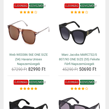
ÚJDONSÁG
KEDVEZMÉNY
ÚJDONSÁG
KEDVEZMÉNY
Web WE0386 56E ONE SIZE
Marc Jacobs MARC732/S
(54) Havana Unisex
807/9O ONE SIZE (55) Fekete
Napszemüvegek
Férfi Napszemüvegek
82990 Ft
50690 Ft
67290 Ft
45290 Ft
ÚJDONSÁG
KEDVEZMÉNY
ÚJDONSÁG
KEDVEZMÉNY