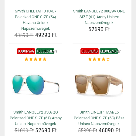
Smith CHEETAH D1U/L7
Smith LANGLEY2 000/9V ONE
Polarized ONE SIZE (54)
SIZE (61) Arany Unisex
Havana Unisex
Napszemüvegek
52690 Ft
Napszemüvegek
49290 Ft
43590 Ft
ÚJDONSÁG
KEDVEZMÉNY
ÚJDONSÁG
KEDVEZMÉNY
Smith LANGLEY2 J5G/QG
Smith LINEUP HAM/L5
Polarized ONE SIZE (61) Arany
Polarized ONE SIZE (58) Bézs
Unisex Napszemüvegek
Unisex Napszemüvegek
52690 Ft
46090 Ft
51090 Ft
55890 Ft