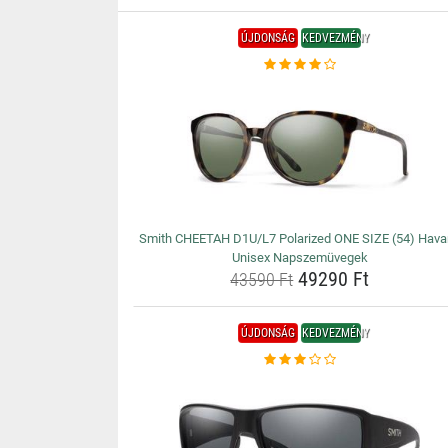
ÚJDONSÁG
KEDVEZMÉNY
Smith CHEETAH D1U/L7 Polarized ONE SIZE (54) Hav
Unisex Napszemüvegek
49290 Ft
43590 Ft
ÚJDONSÁG
KEDVEZMÉNY