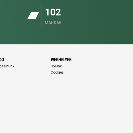
102
MÁRKÁK
OG
WEBHELYEK
gazinunk
Rólunk
Cookies