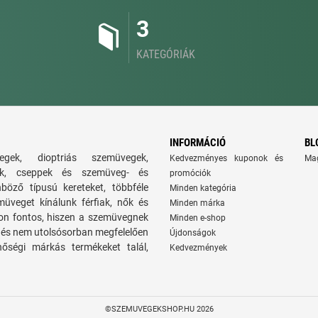
3
KATEGÓRIÁK
INFORMÁCIÓ
BL
gek, dioptriás szemüvegek,
Kedvezményes kuponok és
Ma
atok, cseppek és szemüveg- és
promóciók
nböző típusú kereteket, többféle
Minden kategória
üveget kínálunk férfiak, nők és
Minden márka
on fontos, hiszen a szemüvegnek
Minden e-shop
ie, és nem utolsósorban megfelelően
Újdonságok
nőségi márkás termékeket talál,
Kedvezmények
©SZEMUVEGEKSHOP.HU 2026