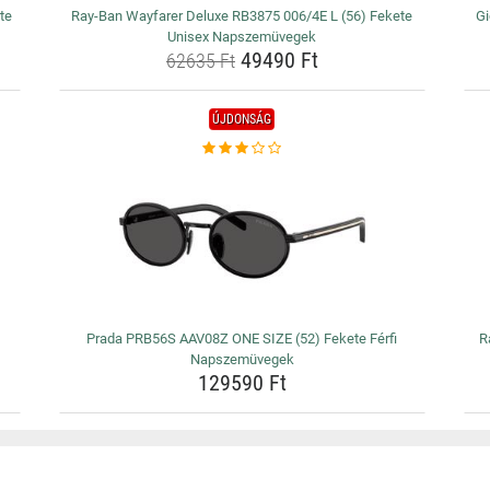
te
Ray-Ban Wayfarer Deluxe RB3875 006/4E L (56) Fekete
Gi
Unisex Napszemüvegek
49490 Ft
62635 Ft
ÚJDONSÁG
Prada PRB56S AAV08Z ONE SIZE (52) Fekete Férfi
R
Napszemüvegek
129590 Ft