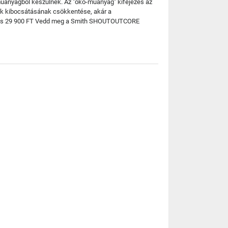
űanyagból készülnek. Az "öko-műanyag" kifejezés az
zok kibocsátásának csökkentése, akár a
llítás 29 900 FT Vedd meg a Smith SHOUTOUTCORE