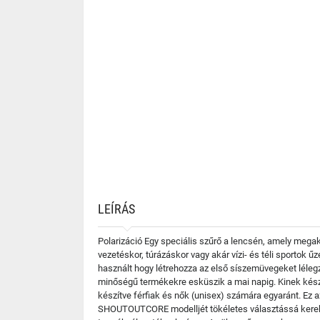
LEÍRÁS
Polarizáció Egy speciális szűrő a lencsén, amely mega
vezetéskor, túrázáskor vagy akár vízi- és téli sportok ű
használt hogy létrehozza az első síszemüvegeket lélegző 
minőségű termékekre esküszik a mai napig. Kinek ké
készítve férfiak és nők (unisex) számára egyaránt. Ez a
SHOUTOUTCORE modelljét tökéletes választássá kerek é