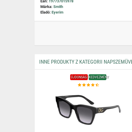
Ean:
197737015978
Márka:
Smith
Eladó:
Eyerim
INNE PRODUKTY Z KATEGORII NAPSZEMÜV
ÚJDONSÁG
KEDVEZMÉNY