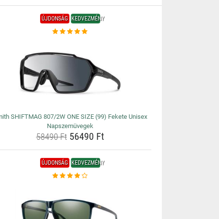
ÚJDONSÁG
KEDVEZMÉNY
ith SHIFTMAG 807/2W ONE SIZE (99) Fekete Unisex
Napszemüvegek
56490 Ft
58490 Ft
ÚJDONSÁG
KEDVEZMÉNY