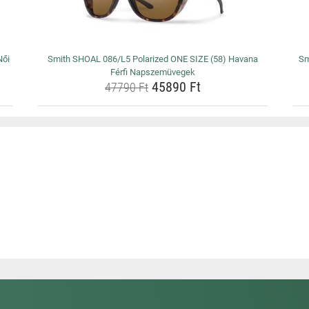
Női
Smith SHOAL 086/L5 Polarized ONE SIZE (58) Havana
Sm
Férfi Napszemüvegek
45890 Ft
47790 Ft