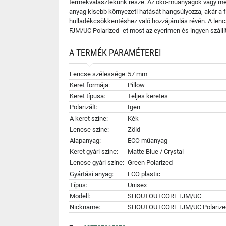
termékválasztékunk része. Az öko-műanyagok vagy meg
anyag kisebb környezeti hatását hangsúlyozza, akár a
hulladékcsökkentéshez való hozzájárulás révén. A le
FJM/UC Polarized -et most az eyerimen és ingyen száll
A TERMÉK PARAMÉTEREI
Lencse szélessége:
57 mm
Keret formája:
Pillow
Keret típusa:
Teljes keretes
Polarizált:
Igen
A keret színe:
Kék
Lencse színe:
Zöld
Alapanyag:
ECO műanyag
Keret gyári színe:
Matte Blue / Crystal
Lencse gyári színe:
Green Polarized
Gyártási anyag:
ECO plastic
Típus:
Unisex
Modell:
SHOUTOUTCORE FJM/UC
Nickname:
SHOUTOUTCORE FJM/UC Polarize