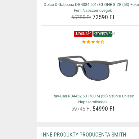
Dolce & Gabbana DG4384 501/8G ONE SIZE (53) Feke
Férfi Napszemüvegek
72590 Ft
65785 Ft
ÚJDONSÁG
KEDVEZMÉNY
Ray-Ban RB4452 601780 M (56) Szürke Unisex
Napszemüvegek
54990 Ft
69745 Ft
INNE PRODUKTY PRODUCENTA SMITH