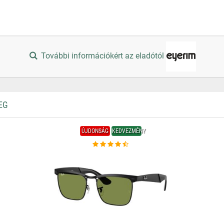
További információkért az eladótól
EG
ÚJDONSÁG
KEDVEZMÉNY