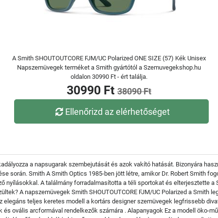
A Smith SHOUTOUTCORE FJM/UC Polarized ONE SIZE (57) Kék Unisex
Napszemüvegek terméket a Smith gyártótól a Szemuvegekshop.hu
oldalon 30990 Ft - ért találja.
30990 Ft
38090 Ft
Ellenőrizd az elérhetőséget
kadályozza a napsugarak szembejutását és azok vakító hatását. Bizonyára haszn
zése során. Smith A Smith Optics 1985-ben jött létre, amikor Dr. Robert Smith fog
nyílásokkal. A találmány forradalmasította a téli sportokat és elterjesztette a S
szültek? A napszemüvegek Smith SHOUTOUTCORE FJM/UC Polarized a Smith legfr
z elegáns teljes keretes modell a kortárs designer szemüvegek legfrissebb divatj
s ovális arcformával rendelkezők számára . Alapanyagok Ez a modell öko-műan