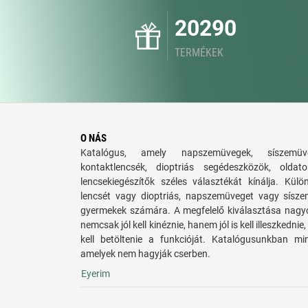
20290
TERMÉKEK
O NÁS
Katalógus, amely napszemüvegek, síszemüve
kontaktlencsék, dioptriás segédeszközök, old
lencsekiegészítők széles választékát kínálja. Külö
lencsét vagy dioptriás, napszemüveget vagy síszem
gyermekek számára. A megfelelő kiválasztása nagy
nemcsak jól kell kinéznie, hanem jól is kell illeszkedn
kell betöltenie a funkcióját. Katalógusunkban mi
amelyek nem hagyják cserben.
Eyerim