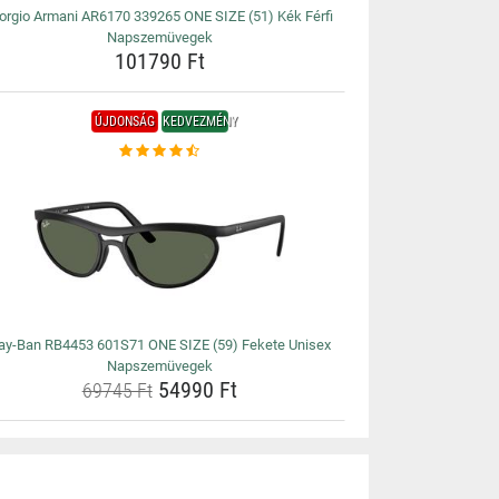
orgio Armani AR6170 339265 ONE SIZE (51) Kék Férfi
Napszemüvegek
101790 Ft
ÚJDONSÁG
KEDVEZMÉNY
ay-Ban RB4453 601S71 ONE SIZE (59) Fekete Unisex
Napszemüvegek
54990 Ft
69745 Ft