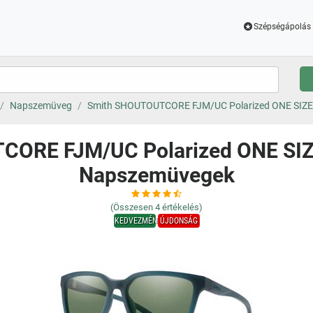
Szépségápolás 
Napszemüveg
Smith SHOUTOUTCORE FJM/UC Polarized ONE SIZE 
ORE FJM/UC Polarized ONE SIZE
Napszemüvegek
(Összesen
4
értékelés)
KEDVEZMÉNY
ÚJDONSÁG