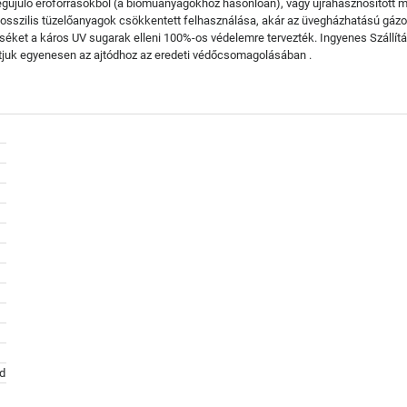
újuló erőforrásokból (a bioműanyagokhoz hasonlóan), vagy újrahasznosított m
 fosszilis tüzelőanyagok csökkentett felhasználása, akár az üvegházhatású gá
ncséket a káros UV sugarak elleni 100%-os védelemre tervezték. Ingyenes Szá
ítjuk egyenesen az ajtódhoz az eredeti védőcsomagolásában .
d