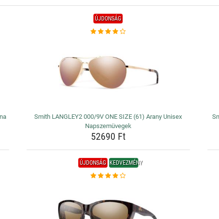
ÚJDONSÁG
ana
Smith LANGLEY2 000/9V ONE SIZE (61) Arany Unisex
Sm
Napszemüvegek
52690 Ft
ÚJDONSÁG
KEDVEZMÉNY