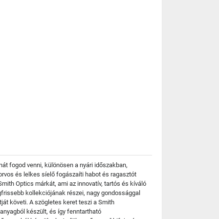
át fogod venni, különösen a nyári időszakban,
orvos és lelkes síelő fogászaíti habot és ragasztót
mith Optics márkát, ami az innovatív, tartós és kíváló
issebb kollekciójának részei, nagy gondossággal
át követi. A szögletes keret teszi a Smith
yagból készült, és így fenntartható